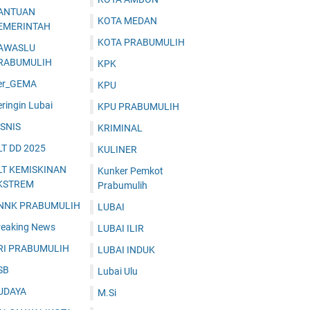
ANTUAN
KOTA MEDAN
EMERINTAH
KOTA PRABUMULIH
AWASLU
RABUMULIH
KPK
er_GEMA
KPU
ringin Lubai
KPU PRABUMULIH
ISNIS
KRIMINAL
LT DD 2025
KULINER
LT KEMISKINAN
Kunker Pemkot
KSTREM
Prabumulih
NNK PRABUMULIH
LUBAI
reaking News
LUBAI ILIR
RI PRABUMULIH
LUBAI INDUK
SB
Lubai Ulu
UDAYA
M.Si