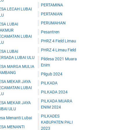
LU
PERTAMINA
ESA LECAH LUBAI
PERTANIAN
LU
PERUMAHAN
ESA LUBAI
AKMUR
Pesantren
ECAMATAN LUBAI
PHRZ 4 Field Limau
LU
PHRZ 4 Limau Field
ESA LUBAI
ERSADA LUBAI ULU
Pildesa 2021 Muara
Enim
ESA MARGA MULIA
AMBANG
Pilgub 2024
ESA MEKAR JAYA
PILKADA
ECAMATAN LUBAI
PILKADA 2024
LU
PILKADA MUARA
ESA MEKAR JAYA
ENIM 2024
UBAI ULU
PILKADES
esa Menanti Lubai
KABUPATEN PALI
ESA MENANTI
2023