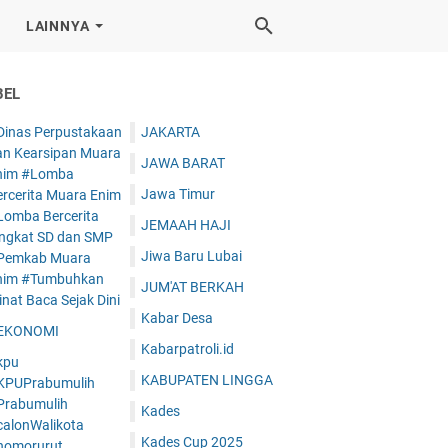
LAINNYA
BEL
Dinas Perpustakaan
JAKARTA
an Kearsipan Muara
JAWA BARAT
nim #Lomba
Jawa Timur
ercerita Muara Enim
Lomba Bercerita
JEMAAH HAJI
ingkat SD dan SMP
Jiwa Baru Lubai
Pemkab Muara
nim #Tumbuhkan
JUM'AT BERKAH
nat Baca Sejak Dini
Kabar Desa
EKONOMI
Kabarpatroli.id
kpu
KABUPATEN LINGGA
KPUPrabumulih
Prabumulih
Kades
calonWalikota
Kades Cup 2025
nomorurut