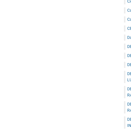
C
Ca
C
C
D
D
D
D
D
L
D
R
D
R
D
I