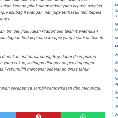
A
akan kepada pihak-pihak terkait yaitu kepada sebelas
K
ang, Kasubag Keuangan, dan juga termasuk tadi Kepala
S
utnya.
A
S
kan, tim penyidik Kejari Prabumulih telah menemukan
us dugaan tindak pidana korupsi yang terjadi di Dishub
A
At
B
g diuraikan diatas, sambung Roy, dapat disimpulkan
B
an yang cukup, sehingga diduga ada penyimpangan
a Prabumulih mengenai perjalanan dinas tahun
B
B
P
akukan secepatnya sambil pemberkasan dan menunggu
B
P
B
B