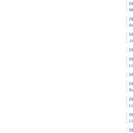
D
N
D
R
D
J
D
D
L
D
D
R
D
L
D
L
D