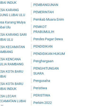
UBAI INDUK
PEMBANGUNAN
ESA KARANG
PEMERINTAH
GUNG LUBAI ULU
Pemkab Muara Enim
esa Karang Mulya
PEMKOT
bai Ulu
PRABUMULIH
ESA KARANG SARI
Pendes Pagar Dewa
UBAI ULU
PENDIDIKAN
ESA KECAMATAN
AMBANG
PENDIDIKAN HUKUM
ESA KENCANA
Penghargaan
ULIA RAMBANG
PENGHITUNGAN
ESA KOTA BARU
SUARA
UBAI
Pengusaha
ESA KOTA BARU
Peristiwa
UBAI INDUK
PERISTIWA
ESA LECAH
ECAMATAN LUBAI
Perkim 2022