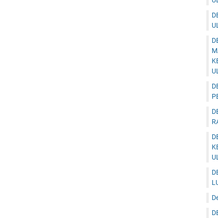
U
D
U
D
M
K
U
D
P
D
R
D
K
U
D
L
D
D