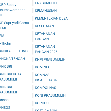
PRABUMULIH
KBP Bobby
usumawardhana
KEMANUSIAN
.H
KEMENTERIAN DESA
KP Supriyadi Garna
KESEHATAN
H MH
KETAHANAN
PM
PANGAN
-Thohir
KETAHANAN
ANGKA BELITUNG
PANGAN 2025
ANGKA TENGAH
KNPI PRABUMULIH
ANK BRI
KOMINFO
ANK BRI KOTA
KOMNAS
RABUMULIH
DISABILITAS RI
ANK BRI
KOMPOLNAS
RABUMULIH
KONI PRABUMULIH
ansos
KORUPSI
ANSOS
KOTA AMBON