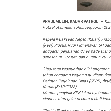
PRABUMULIH, KABAR PATROLI
–
Kas
Kota Prabumulih Tahun Anggaran 2021 
Kepala Kejaksaan Negeri (Kajari) Prab
(Kasi) Pidsus, Rudi Firmansyah SH dan
anggaran perjalanan dinas pada Dishu
sebesar Rp 302 juta dan di tahun 2022
“Jadi total keseluruhan nilai anggaran 
tahun anggaran kegiatan itu ditemuka
Perintah Perjalanan Dinas (SPPD) fiktif
Kamis (5/10/2023).
Mantan penyidik KPK ini menyebutkan 
ekspose atau gelar perkara terkait kasus
“Dari indikasi temuan tersebut, tim mel