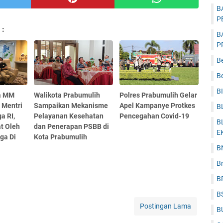
B
P
 :
B
P
B
Be
B
ya MM
Walikota Prabumulih
Polres Prabumulih Gelar
 Mentri
Sampaikan Mekanisme
Apel Kampanye Protkes
B
a RI,
Pelayanan Kesehatan
Pencegahan Covid-19
B
t Oleh
dan Penerapan PSBB di
E
ga Di
Kota Prabumulih
B
B
B
B
Postingan Lama
B