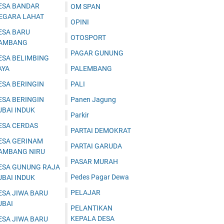
ESA BANDAR
OM SPAN
EGARA LAHAT
OPINI
ESA BARU
OTOSPORT
AMBANG
PAGAR GUNUNG
ESA BELIMBING
AYA
PALEMBANG
ESA BERINGIN
PALI
ESA BERINGIN
Panen Jagung
UBAI INDUK
Parkir
ESA CERDAS
PARTAI DEMOKRAT
ESA GERINAM
PARTAI GARUDA
AMBANG NIRU
PASAR MURAH
ESA GUNUNG RAJA
Pedes Pagar Dewa
UBAI INDUK
PELAJAR
ESA JIWA BARU
UBAI
PELANTIKAN
KEPALA DESA
ESA JIWA BARU