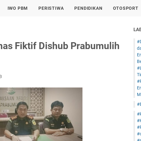
IWO PBM
PERISTIWA
PENDIDIKAN
OTOSPORT
LA
#
nas Fiktif Dishub Prabumulih
d
E
B
#
T
3
#
E
Mi
#
#
#
#
#
#