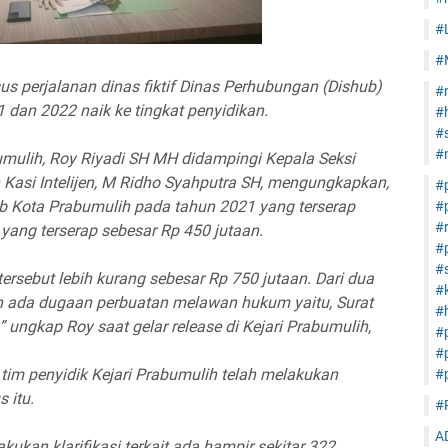
#
#
us perjalanan dinas fiktif Dinas Perhubungan (Dishub)
#
dan 2022 naik ke tingkat penyidikan.
#
#s
#
umulih, Roy Riyadi SH MH didampingi Kepala Seksi
 Kasi Intelijen, M Ridho Syahputra SH, mengungkapkan,
#
b Kota Prabumulih pada tahun 2021 yang terserap
#
#
 yang terserap sebesar Rp 450 jutaan.
#
#s
tersebut lebih kurang sebesar Rp 750 jutaan. Dari dua
#
n ada dugaan perbuatan melawan hukum yaitu, Surat
#h
,” ungkap Roy saat gelar release di Kejari Prabumulih,
#
#
tim penyidik Kejari Prabumulih telah melakukan
#
 itu.
#
A
akukan klarifikasi terkait ada hampir sekitar 322