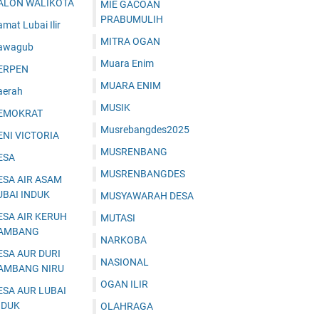
ALON WALIKOTA
MIE GACOAN
PRABUMULIH
mat Lubai Ilir
MITRA OGAN
awagub
Muara Enim
ERPEN
MUARA ENIM
aerah
MUSIK
EMOKRAT
Musrebangdes2025
ENI VICTORIA
MUSRENBANG
ESA
MUSRENBANGDES
ESA AIR ASAM
UBAI INDUK
MUSYAWARAH DESA
ESA AIR KERUH
MUTASI
AMBANG
NARKOBA
ESA AUR DURI
NASIONAL
AMBANG NIRU
OGAN ILIR
ESA AUR LUBAI
NDUK
OLAHRAGA