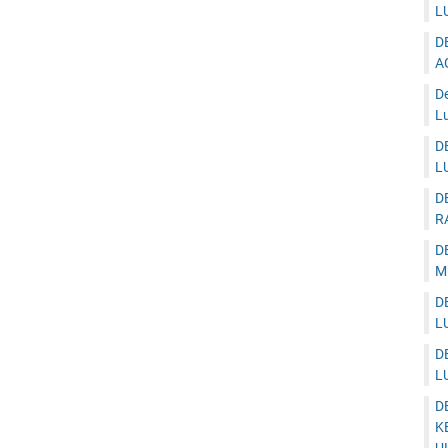
L
D
A
D
Lu
D
L
D
R
D
M
D
L
D
L
D
K