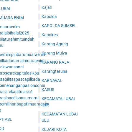
Kajari
LUBAI
Kapolda
MUARA ENIM
KAPOLDA SUMSEL
muaraenim
halalbihalal2025
Kapolres
ilaturahimituindah
Karang Agung
nu
Karang Mulya
pemimpinbarumuaraenim
pilkadadamaimuaraenim
KARANG RAJA
relawansonni
Karangtaruna
prosesrekapitulasikpu
tabilitaspascapilkada
KARNAVAL
kemenanganpaslonsonni
KASUS
asilrekapitulasic1
paslonedisonsumarni
KECAMATA LUBAI
pemilihanbupatimuaraenim
ILIR
p
KECAMATAN LUBAI
PT ASL
ULU
DD
KEJARI KOTA