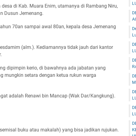
L
esa di Kab. Muara Enim, utamanya di Rambang Niru,
tan Dusun Jemenang.
D
A
 tahun 70an sampai awal 80an, kepala desa Jemenang
D
Lu
D
 Desdamim (alm.). Kediamannya tidak jauh dari kantor
L
.
D
R
ng dipimpin kerio, di bawahnya ada jabatan yang
ng mungkin setara dengan ketua rukun warga
D
M
D
ngat adalah Renawi bin Mancap (Wak Dar/Kangkung).
L
D
L
D
(semisal buku atau makalah) yang bisa jadikan rujukan.
K