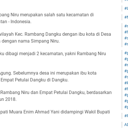
#
bang Niru merupakan salah satu kecamatan di
#
an - Indonesia.
#
#
wilayah Kec. Rambang Dangku dengan ibu kota di Desa
#s
ga dengan nama Simpang Niru.
#
#
u dibagi menjadi 2 kecamatan, yakni Rambang Niru
#
#
#
 Agung. Sebelumnya desa ini merupakan ibu kota
#s
Empat Petulai Dangku di Dangku.
#
#h
ambang Niru dan Empat Petulai Dangku, berdasarkan
#
un 2018.
#
#
pati Muara Enim Ahmad Yani didampingi Wakil Bupati
#
A