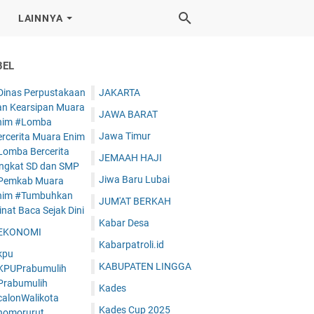
LAINNYA
BEL
Dinas Perpustakaan
JAKARTA
an Kearsipan Muara
JAWA BARAT
nim #Lomba
Jawa Timur
ercerita Muara Enim
Lomba Bercerita
JEMAAH HAJI
ingkat SD dan SMP
Jiwa Baru Lubai
Pemkab Muara
nim #Tumbuhkan
JUM'AT BERKAH
nat Baca Sejak Dini
Kabar Desa
EKONOMI
Kabarpatroli.id
kpu
KABUPATEN LINGGA
KPUPrabumulih
Prabumulih
Kades
calonWalikota
Kades Cup 2025
nomorurut