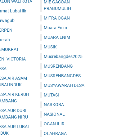
ALON WALIKOTA
MIE GACOAN
PRABUMULIH
mat Lubai Ilir
MITRA OGAN
awagub
Muara Enim
ERPEN
MUARA ENIM
aerah
MUSIK
EMOKRAT
Musrebangdes2025
ENI VICTORIA
MUSRENBANG
ESA
MUSRENBANGDES
ESA AIR ASAM
UBAI INDUK
MUSYAWARAH DESA
ESA AIR KERUH
MUTASI
AMBANG
NARKOBA
ESA AUR DURI
NASIONAL
AMBANG NIRU
OGAN ILIR
ESA AUR LUBAI
NDUK
OLAHRAGA