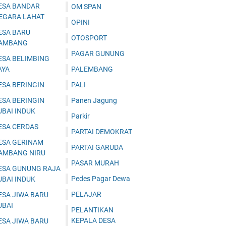
ESA BANDAR
OM SPAN
EGARA LAHAT
OPINI
ESA BARU
OTOSPORT
AMBANG
PAGAR GUNUNG
ESA BELIMBING
AYA
PALEMBANG
ESA BERINGIN
PALI
ESA BERINGIN
Panen Jagung
UBAI INDUK
Parkir
ESA CERDAS
PARTAI DEMOKRAT
ESA GERINAM
PARTAI GARUDA
AMBANG NIRU
PASAR MURAH
ESA GUNUNG RAJA
Pedes Pagar Dewa
UBAI INDUK
PELAJAR
ESA JIWA BARU
UBAI
PELANTIKAN
KEPALA DESA
ESA JIWA BARU