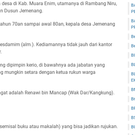
esa di Kab. Muara Enim, utamanya di Rambang Niru,
B
tan Dusun Jemenang.
P
B
 tahun 70an sampai awal 80an, kepala desa Jemenang
P
B
 Desdamim (alm.). Kediamannya tidak jauh dari kantor
Be
.
B
ng dipimpin kerio, di bawahnya ada jabatan yang
B
ng mungkin setara dengan ketua rukun warga
B
E
B
ngat adalah Renawi bin Mancap (Wak Dar/Kangkung).
B
B
B
(semisal buku atau makalah) yang bisa jadikan rujukan.
B