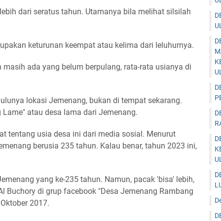
U
ebih dari seratus tahun. Utamanya bila melihat silsilah
D
U
D
upakan keturunan keempat atau kelima dari leluhurnya.
M
K
 masih ada yang belum berpulang, rata-rata usianya di
U
D
P
ahulunya lokasi Jemenang, bukan di tempat sekarang.
 Lame" atau desa lama dari Jemenang.
D
R
t tentang usia desa ini dari media sosial. Menurut
D
emenang berusia 235 tahun. Kalau benar, tahun 2023 ini,
K
U
D
emenang yang ke-235 tahun. Namun, pacak 'bisa' lebih,
L
fi Al Buchory di grup facebook "Desa Jemenang Rambang
D
 Oktober 2017.
D