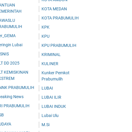
ANTUAN
KOTA MEDAN
EMERINTAH
KOTA PRABUMULIH
AWASLU
RABUMULIH
KPK
er_GEMA
KPU
ringin Lubai
KPU PRABUMULIH
ISNIS
KRIMINAL
LT DD 2025
KULINER
LT KEMISKINAN
Kunker Pemkot
KSTREM
Prabumulih
NNK PRABUMULIH
LUBAI
reaking News
LUBAI ILIR
RI PRABUMULIH
LUBAI INDUK
SB
Lubai Ulu
UDAYA
M.Si