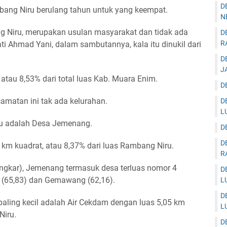
D
mbang Niru berulang tahun untuk yang keempat.
N
 Niru, merupakan usulan masyarakat dan tidak ada
D
R
ati Ahmad Yani, dalam sambutannya, kala itu dinukil dari
D
J
tau 8,53% dari total luas Kab. Muara Enim.
D
amatan ini tak ada kelurahan.
D
L
ru adalah Desa Jemenang.
D
D
km kuadrat, atau 8,37% dari luas Rambang Niru.
R
angkar), Jemenang termasuk desa terluas nomor 4
D
ri (65,83) dan Gemawang (62,16).
L
D
aling kecil adalah Air Cekdam dengan luas 5,05 km
L
Niru.
D