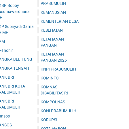
PRABUMULIH
KBP Bobby
usumawardhana
KEMANUSIAN
.H
KEMENTERIAN DESA
KP Supriyadi Garna
KESEHATAN
H MH
KETAHANAN
PM
PANGAN
-Thohir
KETAHANAN
ANGKA BELITUNG
PANGAN 2025
ANGKA TENGAH
KNPI PRABUMULIH
ANK BRI
KOMINFO
ANK BRI KOTA
KOMNAS
RABUMULIH
DISABILITAS RI
ANK BRI
KOMPOLNAS
RABUMULIH
KONI PRABUMULIH
ansos
KORUPSI
ANSOS
KOTA AMBON