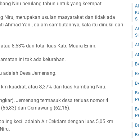
mbang Niru berulang tahun untuk yang keempat.
A
K
 Niru, merupakan usulan masyarakat dan tidak ada
S
ati Ahmad Yani, dalam sambutannya, kala itu dinukil dari
A
S
A
tau 8,53% dari total luas Kab. Muara Enim.
At
amatan ini tak ada kelurahan.
B
ru adalah Desa Jemenang.
B
B
km kuadrat, atau 8,37% dari luas Rambang Niru.
B
P
angkar), Jemenang termasuk desa terluas nomor 4
ri (65,83) dan Gemawang (62,16).
B
P
aling kecil adalah Air Cekdam dengan luas 5,05 km
B
Niru.
B