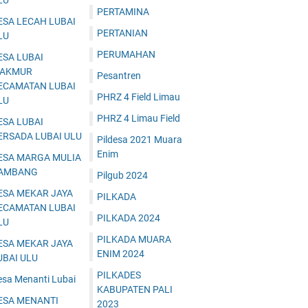
LU
PERTAMINA
ESA LECAH LUBAI
PERTANIAN
LU
PERUMAHAN
ESA LUBAI
AKMUR
Pesantren
ECAMATAN LUBAI
PHRZ 4 Field Limau
LU
PHRZ 4 Limau Field
ESA LUBAI
ERSADA LUBAI ULU
Pildesa 2021 Muara
Enim
ESA MARGA MULIA
AMBANG
Pilgub 2024
ESA MEKAR JAYA
PILKADA
ECAMATAN LUBAI
PILKADA 2024
LU
PILKADA MUARA
ESA MEKAR JAYA
ENIM 2024
UBAI ULU
PILKADES
esa Menanti Lubai
KABUPATEN PALI
ESA MENANTI
2023