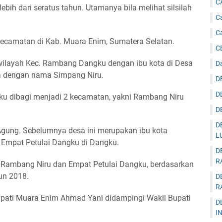
C
ebih dari seratus tahun. Utamanya bila melihat silsilah
Ca
C
ecamatan di Kab. Muara Enim, Sumatera Selatan.
C
wilayah Kec. Rambang Dangku dengan ibu kota di Desa
D
ga dengan nama Simpang Niru.
D
D
u dibagi menjadi 2 kecamatan, yakni Rambang Niru
D
D
 Agung. Sebelumnya desa ini merupakan ibu kota
L
Empat Petulai Dangku di Dangku.
D
R
ambang Niru dan Empat Petulai Dangku, berdasarkan
un 2018.
D
R
pati Muara Enim Ahmad Yani didampingi Wakil Bupati
D
I