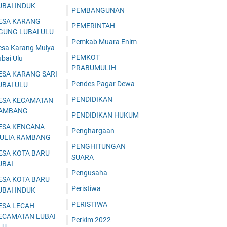
UBAI INDUK
PEMBANGUNAN
ESA KARANG
PEMERINTAH
GUNG LUBAI ULU
Pemkab Muara Enim
esa Karang Mulya
PEMKOT
bai Ulu
PRABUMULIH
ESA KARANG SARI
Pendes Pagar Dewa
UBAI ULU
PENDIDIKAN
ESA KECAMATAN
AMBANG
PENDIDIKAN HUKUM
ESA KENCANA
Penghargaan
ULIA RAMBANG
PENGHITUNGAN
ESA KOTA BARU
SUARA
UBAI
Pengusaha
ESA KOTA BARU
Peristiwa
UBAI INDUK
PERISTIWA
ESA LECAH
ECAMATAN LUBAI
Perkim 2022