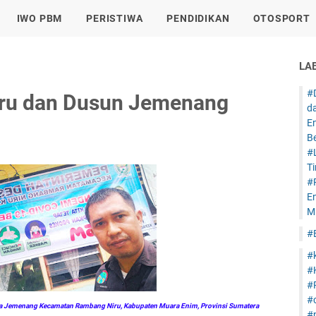
IWO PBM
PERISTIWA
PENDIDIKAN
OTOSPORT
LA
#
iru dan Dusun Jemenang
d
E
B
#
T
#
E
Mi
#
#
#
#
#
esa Jemenang Kecamatan Rambang Niru, Kabupaten Muara Enim, Provinsi Sumatera
#