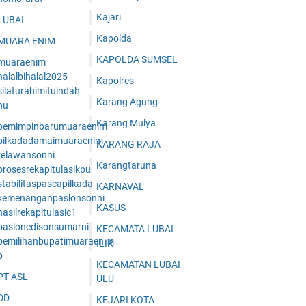
Kajari
LUBAI
Kapolda
MUARA ENIM
KAPOLDA SUMSEL
muaraenim
halalbihalal2025
Kapolres
ilaturahimituindah
Karang Agung
nu
Karang Mulya
pemimpinbarumuaraenim
pilkadadamaimuaraenim
KARANG RAJA
relawansonni
Karangtaruna
prosesrekapitulasikpu
tabilitaspascapilkada
KARNAVAL
kemenanganpaslonsonni
KASUS
asilrekapitulasic1
paslonedisonsumarni
KECAMATA LUBAI
pemilihanbupatimuaraenim
ILIR
p
KECAMATAN LUBAI
PT ASL
ULU
DD
KEJARI KOTA