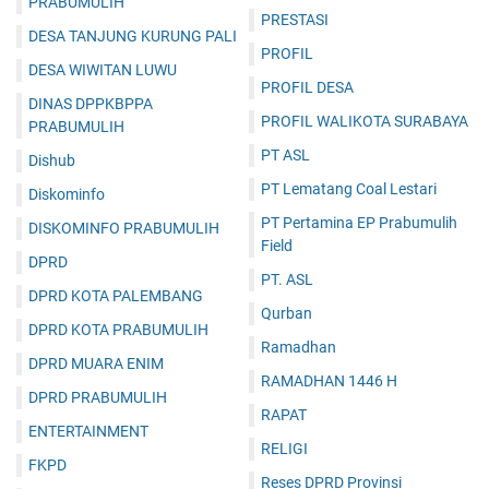
PRABUMULIH
PRESTASI
DESA TANJUNG KURUNG PALI
PROFIL
DESA WIWITAN LUWU
PROFIL DESA
DINAS DPPKBPPA
PROFIL WALIKOTA SURABAYA
PRABUMULIH
PT ASL
Dishub
PT Lematang Coal Lestari
Diskominfo
PT Pertamina EP Prabumulih
DISKOMINFO PRABUMULIH
Field
DPRD
PT. ASL
DPRD KOTA PALEMBANG
Qurban
DPRD KOTA PRABUMULIH
Ramadhan
DPRD MUARA ENIM
RAMADHAN 1446 H
DPRD PRABUMULIH
RAPAT
ENTERTAINMENT
RELIGI
FKPD
Reses DPRD Provinsi