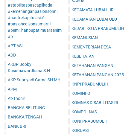
KASUS
#stabilitaspascapilkada
KECAMATA LUBAI ILIR
#kemenanganpaslonsonni
#hasilrekapitulasic1
KECAMATAN LUBAI ULU
#paslonedisonsumarni
KEJARI KOTA PRABUMULIH
#pemilihanbupatimuaraenim
#p
KEMANUSIAN
#PT ASL
KEMENTERIAN DESA
ADD
KESEHATAN
AKBP Bobby
KETAHANAN PANGAN
Kusumawardhana S.H
KETAHANAN PANGAN 2025
AKP Supriyadi Garna SH MH
KNPI PRABUMULIH
APM
KOMINFO
At-Thohir
KOMNAS DISABILITAS RI
BANGKA BELITUNG
KOMPOLNAS
BANGKA TENGAH
KONI PRABUMULIH
BANK BRI
KORUPSI