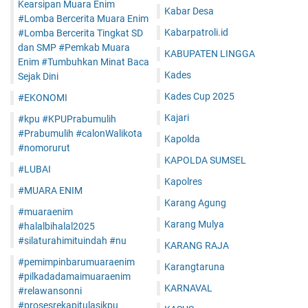
Kearsipan Muara Enim
Kabar Desa
#Lomba Bercerita Muara Enim
Kabarpatroli.id
#Lomba Bercerita Tingkat SD
dan SMP #Pemkab Muara
KABUPATEN LINGGA
Enim #Tumbuhkan Minat Baca
Kades
Sejak Dini
Kades Cup 2025
#EKONOMI
Kajari
#kpu #KPUPrabumulih
#Prabumulih #calonWalikota
Kapolda
#nomorurut
KAPOLDA SUMSEL
#LUBAI
Kapolres
#MUARA ENIM
Karang Agung
#muaraenim
Karang Mulya
#halalbihalal2025
#silaturahimituindah #nu
KARANG RAJA
#pemimpinbarumuaraenim
Karangtaruna
#pilkadadamaimuaraenim
KARNAVAL
#relawansonni
#prosesrekapitulasikpu