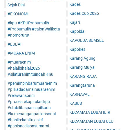
Kades
Sejak Dini
Kades Cup 2025
#EKONOMI
Kajari
#kpu #KPUPrabumulih
#Prabumulih #calonWalikota
Kapolda
#nomorurut
KAPOLDA SUMSEL
#LUBAI
Kapolres
#MUARA ENIM
Karang Agung
#muaraenim
Karang Mulya
#halalbihalal2025
#silaturahimituindah #nu
KARANG RAJA
#pemimpinbarumuaraenim
Karangtaruna
#pilkadadamaimuaraenim
KARNAVAL
#relawansonni
#prosesrekapitulasikpu
KASUS
#stabilitaspascapilkada
KECAMATA LUBAI ILIR
#kemenanganpaslonsonni
#hasilrekapitulasic1
KECAMATAN LUBAI ULU
#paslonedisonsumarni