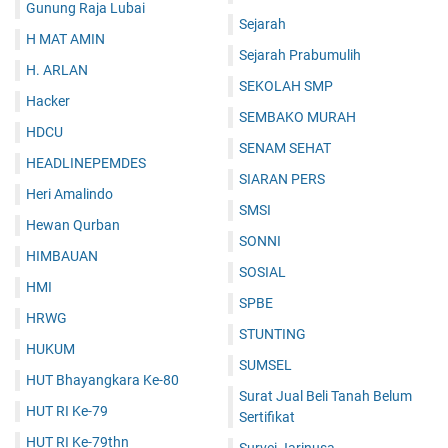
Gunung Raja Lubai
Sejarah
H MAT AMIN
Sejarah Prabumulih
H. ARLAN
SEKOLAH SMP
Hacker
SEMBAKO MURAH
HDCU
SENAM SEHAT
HEADLINEPEMDES
SIARAN PERS
Heri Amalindo
SMSI
Hewan Qurban
SONNI
HIMBAUAN
SOSIAL
HMI
SPBE
HRWG
STUNTING
HUKUM
SUMSEL
HUT Bhayangkara Ke-80
Surat Jual Beli Tanah Belum
HUT RI Ke-79
Sertifikat
HUT RI Ke-79thn