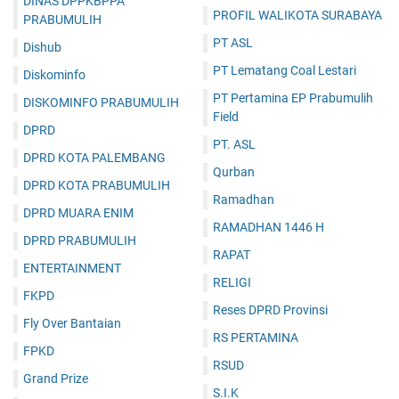
DINAS DPPKBPPA
PROFIL WALIKOTA SURABAYA
PRABUMULIH
PT ASL
Dishub
PT Lematang Coal Lestari
Diskominfo
PT Pertamina EP Prabumulih
DISKOMINFO PRABUMULIH
Field
DPRD
PT. ASL
DPRD KOTA PALEMBANG
Qurban
DPRD KOTA PRABUMULIH
Ramadhan
DPRD MUARA ENIM
RAMADHAN 1446 H
DPRD PRABUMULIH
RAPAT
ENTERTAINMENT
RELIGI
FKPD
Reses DPRD Provinsi
Fly Over Bantaian
RS PERTAMINA
FPKD
RSUD
Grand Prize
S.I.K