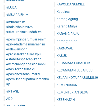
#nomorurut
KAPOLDA SUMSEL
#LUBAI
Kapolres
#MUARA ENIM
Karang Agung
#muaraenim
Karang Mulya
#halalbihalal2025
#silaturahimituindah #nu
KARANG RAJA
#pemimpinbarumuaraenim
Karangtaruna
#pilkadadamaimuaraenim
KARNAVAL
#relawansonni
#prosesrekapitulasikpu
KASUS
#stabilitaspascapilkada
KECAMATA LUBAI ILIR
#kemenanganpaslonsonni
#hasilrekapitulasic1
KECAMATAN LUBAI ULU
#paslonedisonsumarni
KEJARI KOTA PRABUMULIH
#pemilihanbupatimuaraenim
#p
KEMANUSIAN
#PT ASL
KEMENTERIAN DESA
ADD
KESEHATAN