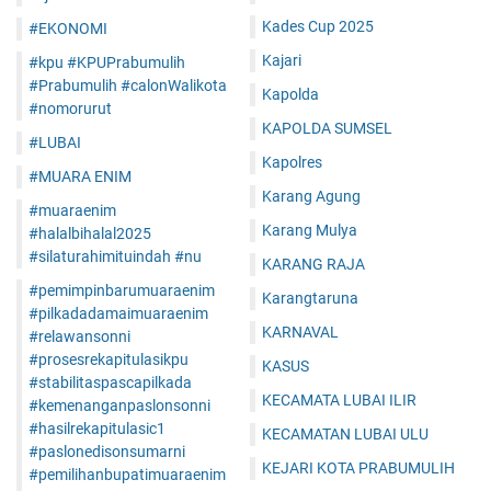
Kades Cup 2025
#EKONOMI
Kajari
#kpu #KPUPrabumulih
#Prabumulih #calonWalikota
Kapolda
#nomorurut
KAPOLDA SUMSEL
#LUBAI
Kapolres
#MUARA ENIM
Karang Agung
#muaraenim
Karang Mulya
#halalbihalal2025
#silaturahimituindah #nu
KARANG RAJA
#pemimpinbarumuaraenim
Karangtaruna
#pilkadadamaimuaraenim
KARNAVAL
#relawansonni
#prosesrekapitulasikpu
KASUS
#stabilitaspascapilkada
KECAMATA LUBAI ILIR
#kemenanganpaslonsonni
#hasilrekapitulasic1
KECAMATAN LUBAI ULU
#paslonedisonsumarni
KEJARI KOTA PRABUMULIH
#pemilihanbupatimuaraenim