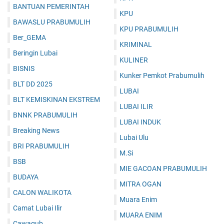
BANTUAN PEMERINTAH
KPU
BAWASLU PRABUMULIH
KPU PRABUMULIH
Ber_GEMA
KRIMINAL
Beringin Lubai
KULINER
BISNIS
Kunker Pemkot Prabumulih
BLT DD 2025
LUBAI
BLT KEMISKINAN EKSTREM
LUBAI ILIR
BNNK PRABUMULIH
LUBAI INDUK
Breaking News
Lubai Ulu
BRI PRABUMULIH
M.Si
BSB
MIE GACOAN PRABUMULIH
BUDAYA
MITRA OGAN
CALON WALIKOTA
Muara Enim
Camat Lubai Ilir
MUARA ENIM
Cawagub