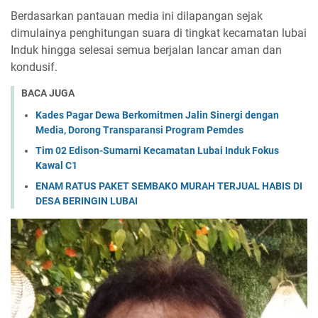
Berdasarkan pantauan media ini dilapangan sejak
dimulainya penghitungan suara di tingkat kecamatan lubai
Induk hingga selesai semua berjalan lancar aman dan
kondusif.
BACA JUGA
Kades Pagar Dewa Berkomitmen Jalin Sinergi dengan
Media, Dorong Transparansi Program Pemdes
Tim 02 Edison-Sumarni Kecamatan Lubai Induk Fokus
Kawal C1
ENAM RATUS PAKET SEMBAKO MURAH TERJUAL HABIS DI
DESA BERINGIN LUBAI