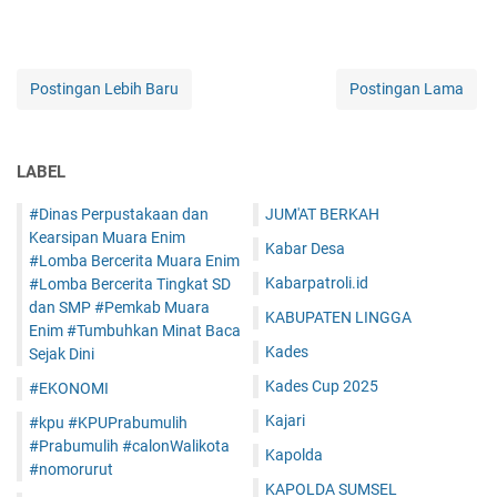
Postingan Lebih Baru
Postingan Lama
LABEL
#Dinas Perpustakaan dan
JUM'AT BERKAH
Kearsipan Muara Enim
Kabar Desa
#Lomba Bercerita Muara Enim
Kabarpatroli.id
#Lomba Bercerita Tingkat SD
dan SMP #Pemkab Muara
KABUPATEN LINGGA
Enim #Tumbuhkan Minat Baca
Kades
Sejak Dini
Kades Cup 2025
#EKONOMI
Kajari
#kpu #KPUPrabumulih
#Prabumulih #calonWalikota
Kapolda
#nomorurut
KAPOLDA SUMSEL