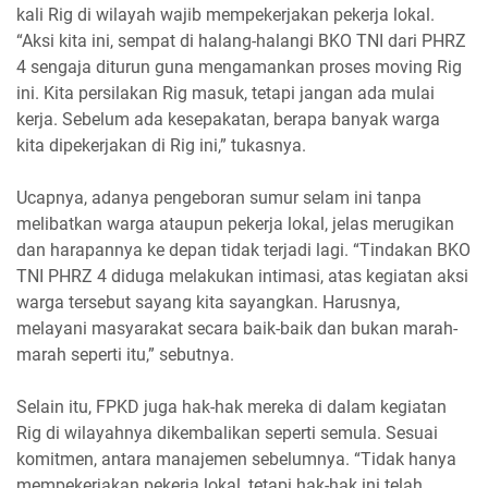
kali Rig di wilayah wajib mempekerjakan pekerja lokal.
“Aksi kita ini, sempat di halang-halangi BKO TNI dari PHRZ
4 sengaja diturun guna mengamankan proses moving Rig
ini. Kita persilakan Rig masuk, tetapi jangan ada mulai
kerja. Sebelum ada kesepakatan, berapa banyak warga
kita dipekerjakan di Rig ini,” tukasnya.
Ucapnya, adanya pengeboran sumur selam ini tanpa
melibatkan warga ataupun pekerja lokal, jelas merugikan
dan harapannya ke depan tidak terjadi lagi. “Tindakan BKO
TNI PHRZ 4 diduga melakukan intimasi, atas kegiatan aksi
warga tersebut sayang kita sayangkan. Harusnya,
melayani masyarakat secara baik-baik dan bukan marah-
marah seperti itu,” sebutnya.
Selain itu, FPKD juga hak-hak mereka di dalam kegiatan
Rig di wilayahnya dikembalikan seperti semula. Sesuai
komitmen, antara manajemen sebelumnya. “Tidak hanya
mempekerjakan pekerja lokal, tetapi hak-hak ini telah