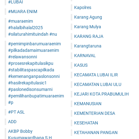
#LUBAI
Kapolres
#MUARA ENIM
Karang Agung
#muaraenim
Karang Mulya
#halalbihalal2025
#silaturahimituindah #nu
KARANG RAJA
#pemimpinbarumuaraenim
Karangtaruna
#pilkadadamaimuaraenim
KARNAVAL
#relawansonni
#prosesrekapitulasikpu
KASUS
#stabilitaspascapilkada
KECAMATA LUBAI ILIR
#kemenanganpaslonsonni
#hasilrekapitulasic1
KECAMATAN LUBAI ULU
#paslonedisonsumarni
KEJARI KOTA PRABUMULIH
#pemilihanbupatimuaraenim
#p
KEMANUSIAN
#PT ASL
KEMENTERIAN DESA
ADD
KESEHATAN
AKBP Bobby
KETAHANAN PANGAN
Kusumawardhana S.H