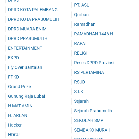
DPRD
PT. ASL
DPRD KOTA PALEMBANG
Qurban
DPRD KOTA PRABUMULIH
Ramadhan
DPRD MUARA ENIM
RAMADHAN 1446 H
DPRD PRABUMULIH
RAPAT
ENTERTAINMENT
RELIGI
FKPD
Reses DPRD Provinsi
Fly Over Bantaian
RS PERTAMINA
FPKD
RSUD
Grand Prize
S.I.K
Gunung Raja Lubai
Sejarah
H MAT AMIN
Sejarah Prabumulih
H. ARLAN
SEKOLAH SMP
Hacker
SEMBAKO MURAH
HDCU