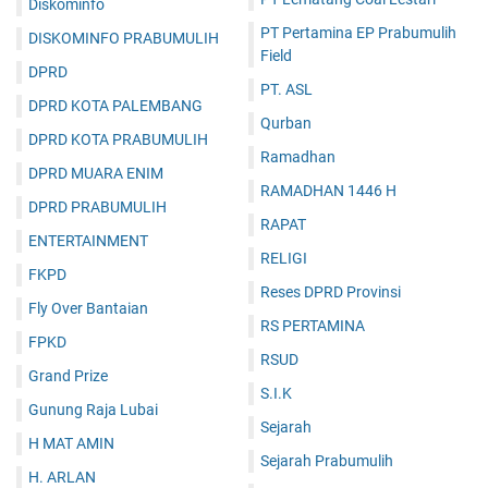
Diskominfo
PT Pertamina EP Prabumulih
DISKOMINFO PRABUMULIH
Field
DPRD
PT. ASL
DPRD KOTA PALEMBANG
Qurban
DPRD KOTA PRABUMULIH
Ramadhan
DPRD MUARA ENIM
RAMADHAN 1446 H
DPRD PRABUMULIH
RAPAT
ENTERTAINMENT
RELIGI
FKPD
Reses DPRD Provinsi
Fly Over Bantaian
RS PERTAMINA
FPKD
RSUD
Grand Prize
S.I.K
Gunung Raja Lubai
Sejarah
H MAT AMIN
Sejarah Prabumulih
H. ARLAN