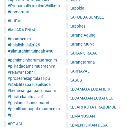
#Prabumulih #calonWalikota
Kapolda
#nomorurut
KAPOLDA SUMSEL
#LUBAI
Kapolres
#MUARA ENIM
Karang Agung
#muaraenim
Karang Mulya
#halalbihalal2025
#silaturahimituindah #nu
KARANG RAJA
#pemimpinbarumuaraenim
Karangtaruna
#pilkadadamaimuaraenim
KARNAVAL
#relawansonni
#prosesrekapitulasikpu
KASUS
#stabilitaspascapilkada
KECAMATA LUBAI ILIR
#kemenanganpaslonsonni
#hasilrekapitulasic1
KECAMATAN LUBAI ULU
#paslonedisonsumarni
KEJARI KOTA PRABUMULIH
#pemilihanbupatimuaraenim
#p
KEMANUSIAN
#PT ASL
KEMENTERIAN DESA