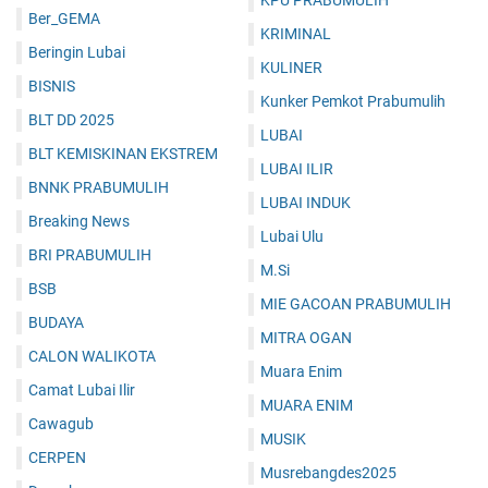
KPU PRABUMULIH
Ber_GEMA
KRIMINAL
Beringin Lubai
KULINER
BISNIS
Kunker Pemkot Prabumulih
BLT DD 2025
LUBAI
BLT KEMISKINAN EKSTREM
LUBAI ILIR
BNNK PRABUMULIH
LUBAI INDUK
Breaking News
Lubai Ulu
BRI PRABUMULIH
M.Si
BSB
MIE GACOAN PRABUMULIH
BUDAYA
MITRA OGAN
CALON WALIKOTA
Muara Enim
Camat Lubai Ilir
MUARA ENIM
Cawagub
MUSIK
CERPEN
Musrebangdes2025