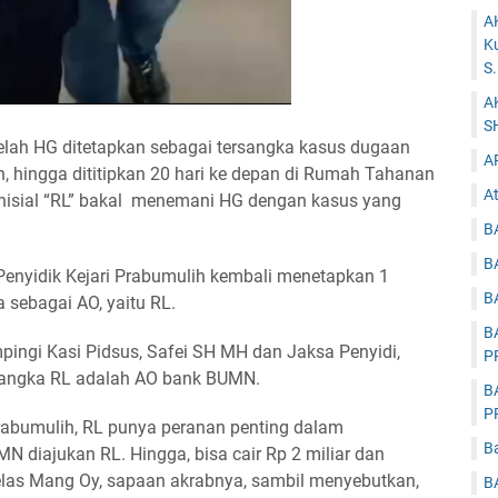
A
K
S
A
S
elah HG ditetapkan sebagai tersangka kasus dugaan
A
 hingga dititipkan 20 hari ke depan di Rumah Tahanan
At
 inisial “RL” bakal menemani HG dengan kasus yang
B
B
enyidik Kejari Prabumulih kembali menetapkan 1
B
 sebagai AO, yaitu RL.
B
pingi Kasi Pidsus, Safei SH MH dan Jaksa Penyidi,
P
rsangka RL adalah AO bank BUMN.
B
P
Prabumulih, RL punya peranan penting dalam
B
diajukan RL. Hingga, bisa cair Rp 2 miliar dan
jelas Mang Oy, sapaan akrabnya, sambil menyebutkan,
B