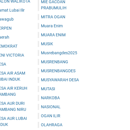
ALON WALIKOTA
MIE GACOAN
PRABUMULIH
mat Lubai Ilir
MITRA OGAN
awagub
Muara Enim
ERPEN
MUARA ENIM
aerah
MUSIK
EMOKRAT
Musrebangdes2025
ENI VICTORIA
MUSRENBANG
ESA
MUSRENBANGDES
ESA AIR ASAM
UBAI INDUK
MUSYAWARAH DESA
ESA AIR KERUH
MUTASI
AMBANG
NARKOBA
ESA AUR DURI
NASIONAL
AMBANG NIRU
OGAN ILIR
ESA AUR LUBAI
NDUK
OLAHRAGA