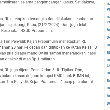
 pemeriksaan selama pengembangan kasus. Setidaknya,
B
P
B
un, RL ditetapkan tersangka dan dilakukan penahanan
P
jam sejak pagi, Rabu, (21/2/2024). Dan, juga telah
B
im Kesehatan RSUD Prabumulih.
Be
ya Tim Penyidik Kejari Prabumulih menetapkan RL
B
anan 20 hari ke depan dan dititipkan ke Rutan Kelas IIB
B
las pria disapa mang Oy ini sambil menerangkan, hasil
n ditaksir di atas Rp 1 miliaran.
B
E
, RL juga dijerat Pasal 2 dan 3 UU Tipikor. Dan,
B
s hukum kasus dugaan korupsi KMK bank BUMN ini,
B
kan Tim Penyidik Kejari Prabumulih,” ucap pria alumni
B
B
B