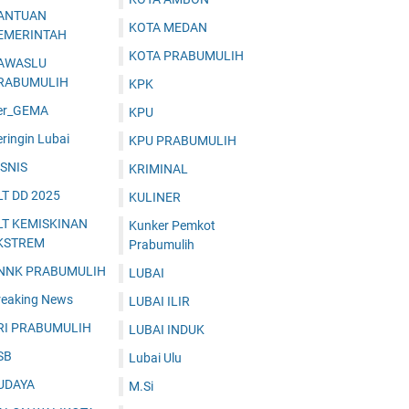
ANTUAN
KOTA MEDAN
EMERINTAH
KOTA PRABUMULIH
AWASLU
RABUMULIH
KPK
er_GEMA
KPU
ringin Lubai
KPU PRABUMULIH
ISNIS
KRIMINAL
LT DD 2025
KULINER
LT KEMISKINAN
Kunker Pemkot
KSTREM
Prabumulih
NNK PRABUMULIH
LUBAI
reaking News
LUBAI ILIR
RI PRABUMULIH
LUBAI INDUK
SB
Lubai Ulu
UDAYA
M.Si