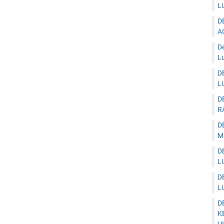
L
D
A
D
Lu
D
L
D
R
D
M
D
L
D
L
D
K