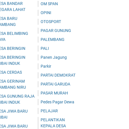
ESA BANDAR
OM SPAN
EGARA LAHAT
OPINI
ESA BARU
OTOSPORT
AMBANG
PAGAR GUNUNG
ESA BELIMBING
AYA
PALEMBANG
ESA BERINGIN
PALI
ESA BERINGIN
Panen Jagung
UBAI INDUK
Parkir
ESA CERDAS
PARTAI DEMOKRAT
ESA GERINAM
PARTAI GARUDA
AMBANG NIRU
PASAR MURAH
ESA GUNUNG RAJA
Pedes Pagar Dewa
UBAI INDUK
PELAJAR
ESA JIWA BARU
UBAI
PELANTIKAN
KEPALA DESA
ESA JIWA BARU