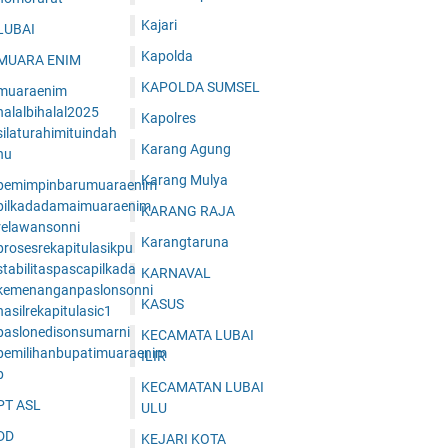
Kajari
LUBAI
Kapolda
MUARA ENIM
KAPOLDA SUMSEL
muaraenim
halalbihalal2025
Kapolres
ilaturahimituindah
Karang Agung
nu
Karang Mulya
pemimpinbarumuaraenim
pilkadadamaimuaraenim
KARANG RAJA
relawansonni
Karangtaruna
prosesrekapitulasikpu
tabilitaspascapilkada
KARNAVAL
kemenanganpaslonsonni
KASUS
asilrekapitulasic1
paslonedisonsumarni
KECAMATA LUBAI
pemilihanbupatimuaraenim
ILIR
p
KECAMATAN LUBAI
PT ASL
ULU
DD
KEJARI KOTA