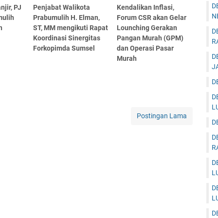
D
njir, PJ
Penjabat Walikota
Kendalikan Inflasi,
N
mulih
Prabumulih H. Elman,
Forum CSR akan Gelar
n
ST, MM mengikuti Rapat
Lounching Gerakan
D
Koordinasi Sinergitas
Pangan Murah (GPM)
R
Forkopimda Sumsel
dan Operasi Pasar
D
Murah
J
D
D
L
Postingan Lama
D
D
R
D
L
D
L
D