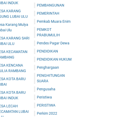
UBAI INDUK
PEMBANGUNAN
ESA KARANG
PEMERINTAH
GUNG LUBAI ULU
Pemkab Muara Enim
esa Karang Mulya
PEMKOT
bai Ulu
PRABUMULIH
ESA KARANG SARI
Pendes Pagar Dewa
UBAI ULU
PENDIDIKAN
ESA KECAMATAN
AMBANG
PENDIDIKAN HUKUM
ESA KENCANA
Penghargaan
ULIA RAMBANG
PENGHITUNGAN
ESA KOTA BARU
SUARA
UBAI
Pengusaha
ESA KOTA BARU
Peristiwa
UBAI INDUK
PERISTIWA
ESA LECAH
ECAMATAN LUBAI
Perkim 2022