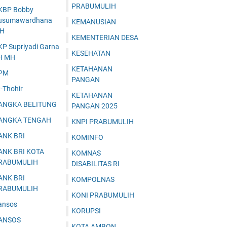
PRABUMULIH
KBP Bobby
usumawardhana
KEMANUSIAN
.H
KEMENTERIAN DESA
KP Supriyadi Garna
KESEHATAN
H MH
KETAHANAN
PM
PANGAN
-Thohir
KETAHANAN
ANGKA BELITUNG
PANGAN 2025
ANGKA TENGAH
KNPI PRABUMULIH
ANK BRI
KOMINFO
ANK BRI KOTA
KOMNAS
RABUMULIH
DISABILITAS RI
ANK BRI
KOMPOLNAS
RABUMULIH
KONI PRABUMULIH
ansos
KORUPSI
ANSOS
KOTA AMBON