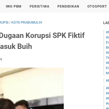
IWO PBM
PERISTIWA
PENDIDIKAN
OTOSPORT
RUPSI
/
KOTA PRABUMULIH
LA
#
 Dugaan Korupsi SPK Fiktif
d
E
asuk Buih
B
#
T
24
#
E
Mi
#
#
#
#
#
#