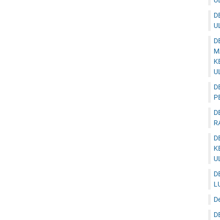
U
D
U
D
M
K
U
D
P
D
R
D
K
U
D
L
D
D