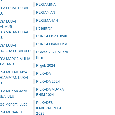
LU
PERTAMINA
ESA LECAH LUBAI
PERTANIAN
LU
PERUMAHAN
ESA LUBAI
AKMUR
Pesantren
ECAMATAN LUBAI
PHRZ 4 Field Limau
LU
PHRZ 4 Limau Field
ESA LUBAI
ERSADA LUBAI ULU
Pildesa 2021 Muara
Enim
ESA MARGA MULIA
AMBANG
Pilgub 2024
ESA MEKAR JAYA
PILKADA
ECAMATAN LUBAI
PILKADA 2024
LU
PILKADA MUARA
ESA MEKAR JAYA
ENIM 2024
UBAI ULU
PILKADES
esa Menanti Lubai
KABUPATEN PALI
ESA MENANTI
2023