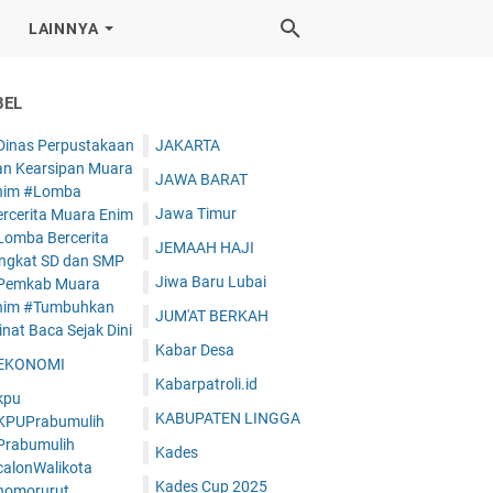
LAINNYA
BEL
Dinas Perpustakaan
JAKARTA
an Kearsipan Muara
JAWA BARAT
nim #Lomba
Jawa Timur
ercerita Muara Enim
Lomba Bercerita
JEMAAH HAJI
ingkat SD dan SMP
Jiwa Baru Lubai
Pemkab Muara
nim #Tumbuhkan
JUM'AT BERKAH
nat Baca Sejak Dini
Kabar Desa
EKONOMI
Kabarpatroli.id
kpu
KABUPATEN LINGGA
KPUPrabumulih
Prabumulih
Kades
calonWalikota
Kades Cup 2025
nomorurut