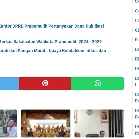
C
Ca
C
Kantor DPRD Prabumulih Pertanyakan Dana Publikasi
C
D
Berkas Bakalcalon Walikota Prabumulih 2024 - 2029
D
rah dan Pangan Murah: Upaya Kendalikan Inflasi dan
D
D
D
L
D
R
 :
D
R
D
I