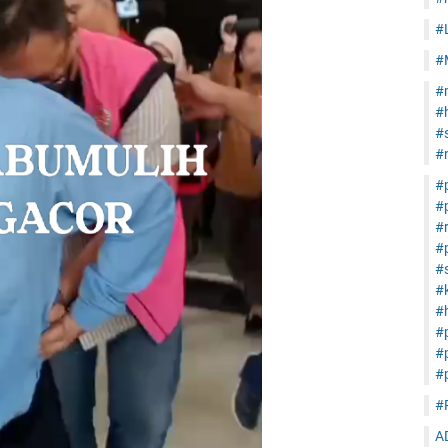
#
#
#
#
#s
#
#
#
#
#
#s
#
#h
#
#
#
#
A