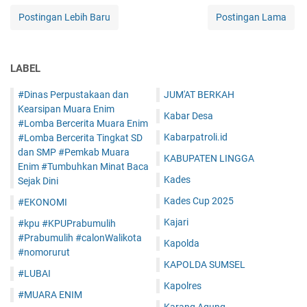
Postingan Lebih Baru
Postingan Lama
LABEL
#Dinas Perpustakaan dan
JUM'AT BERKAH
Kearsipan Muara Enim
Kabar Desa
#Lomba Bercerita Muara Enim
Kabarpatroli.id
#Lomba Bercerita Tingkat SD
dan SMP #Pemkab Muara
KABUPATEN LINGGA
Enim #Tumbuhkan Minat Baca
Kades
Sejak Dini
Kades Cup 2025
#EKONOMI
Kajari
#kpu #KPUPrabumulih
#Prabumulih #calonWalikota
Kapolda
#nomorurut
KAPOLDA SUMSEL
#LUBAI
Kapolres
#MUARA ENIM