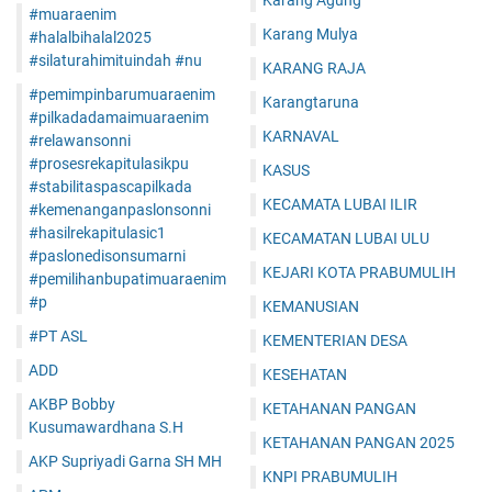
Karang Agung
#muaraenim
Karang Mulya
#halalbihalal2025
#silaturahimituindah #nu
KARANG RAJA
#pemimpinbarumuaraenim
Karangtaruna
#pilkadadamaimuaraenim
KARNAVAL
#relawansonni
#prosesrekapitulasikpu
KASUS
#stabilitaspascapilkada
KECAMATA LUBAI ILIR
#kemenanganpaslonsonni
#hasilrekapitulasic1
KECAMATAN LUBAI ULU
#paslonedisonsumarni
KEJARI KOTA PRABUMULIH
#pemilihanbupatimuaraenim
#p
KEMANUSIAN
#PT ASL
KEMENTERIAN DESA
ADD
KESEHATAN
AKBP Bobby
KETAHANAN PANGAN
Kusumawardhana S.H
KETAHANAN PANGAN 2025
AKP Supriyadi Garna SH MH
KNPI PRABUMULIH