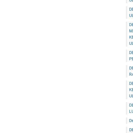
U
D
U
D
M
K
U
D
P
D
R
D
K
U
D
L
D
D