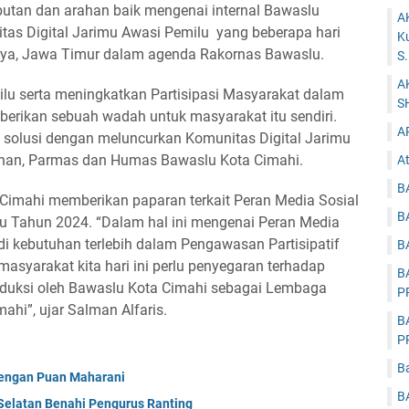
tan dan arahan baik mengenai internal Bawaslu
A
tas Digital Jarimu Awasi Pemilu yang beberapa hari
K
baya, Jawa Timur dalam agenda Rakornas Bawaslu.
S
A
u serta meningkatkan Partisipasi Masyarakat dalam
S
berikan sebuah wadah untuk masyarakat itu sendiri.
A
solusi dengan meluncurkan Komunitas Digital Jarimu
ahan, Parmas dan Humas Bawaslu Kota Cimahi.
At
B
 Cimahi memberikan paparan terkait Peran Media Sosial
B
 Tahun 2024. “Dalam hal ini mengenai Peran Media
di kebutuhan terlebih dalam Pengawasan Partisipatif
B
asyarakat kita hari ini perlu penyegaran terhadap
B
oduksi oleh Bawaslu Kota Cimahi sebagai Lembaga
P
ahi”, ujar Salman Alfaris.
B
P
B
Dengan Puan Maharani
B
Selatan Benahi Pengurus Ranting