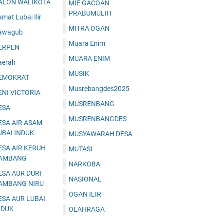
ALON WALIKOTA
MIE GACOAN
PRABUMULIH
mat Lubai Ilir
MITRA OGAN
awagub
Muara Enim
ERPEN
MUARA ENIM
aerah
MUSIK
EMOKRAT
Musrebangdes2025
ENI VICTORIA
MUSRENBANG
ESA
MUSRENBANGDES
ESA AIR ASAM
UBAI INDUK
MUSYAWARAH DESA
ESA AIR KERUH
MUTASI
AMBANG
NARKOBA
ESA AUR DURI
NASIONAL
AMBANG NIRU
OGAN ILIR
ESA AUR LUBAI
NDUK
OLAHRAGA