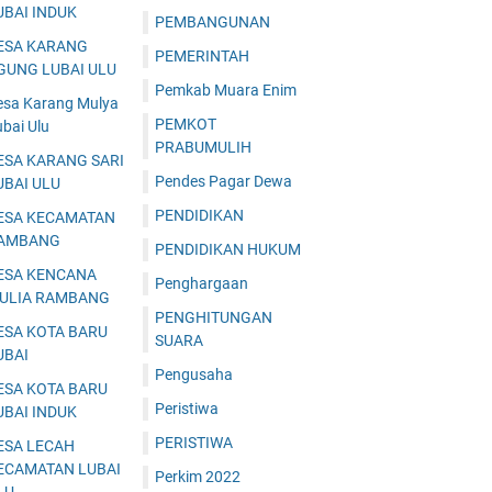
UBAI INDUK
PEMBANGUNAN
ESA KARANG
PEMERINTAH
GUNG LUBAI ULU
Pemkab Muara Enim
esa Karang Mulya
PEMKOT
bai Ulu
PRABUMULIH
ESA KARANG SARI
Pendes Pagar Dewa
UBAI ULU
PENDIDIKAN
ESA KECAMATAN
AMBANG
PENDIDIKAN HUKUM
ESA KENCANA
Penghargaan
ULIA RAMBANG
PENGHITUNGAN
ESA KOTA BARU
SUARA
UBAI
Pengusaha
ESA KOTA BARU
Peristiwa
UBAI INDUK
PERISTIWA
ESA LECAH
ECAMATAN LUBAI
Perkim 2022