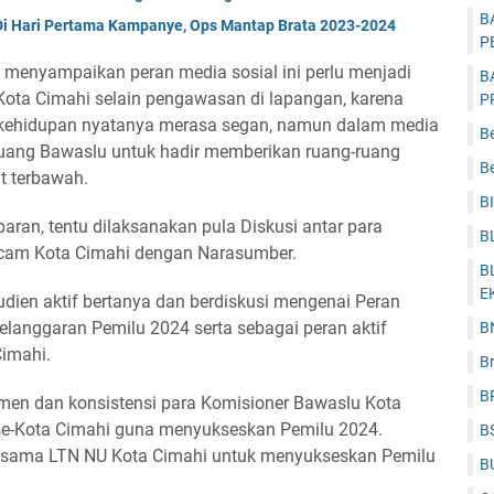
B
Di Hari Pertama Kampanye, Ops Mantap Brata 2023-2024
P
s menyampaikan peran media sosial ini perlu menjadi
B
ota Cimahi selain pengawasan di lapangan, karena
P
 kehidupan nyatanya merasa segan, namun dalam media
B
peluang Bawaslu untuk hadir memberikan ruang-ruang
Be
t terbawah.
B
aran, tentu dilaksanakan pula Diskusi antar para
B
scam Kota Cimahi dengan Narasumber.
B
E
udien aktif bertanya dan berdiskusi mengenai Peran
elanggaran Pemilu 2024 serta sebagai peran aktif
B
imahi.
B
B
tmen dan konsistensi para Komisioner Bawaslu Kota
se-Kota Cimahi guna menyukseskan Pemilu 2024.
B
ersama LTN NU Kota Cimahi untuk menyukseskan Pemilu
B