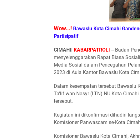
Wow...!
B
awaslu Kota Cimahi Ganden
Partisipati
f
CIMAHI|
KABARPATROLI
-- Badan Pen
menyelenggarakan Rapat Biasa Sosiali
Media Sosial dalam Pencegahan Pelan
2023 di Aula Kantor Bawaslu Kota Cima
Dalam kesempatan tersebut Bawaslu 
Ta’lif wan Nasyr (LTN) NU Kota Cimahi
tersebut.
Kegiatan ini dikonfirmasi dihadiri lan
Komisioner Panwascam se-Kota Cimahi 
Komisioner Bawaslu Kota Cimahi, Akh