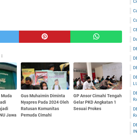
C
Ca
C
C
D
D
 :
D
D
D
L
D
r Muda
Gus Muhaimin Diminta
GP Ansor Cimahi Tengah
R
adi
Nyapres Pada 2024 Oleh
Gelar PKD Angkatan 1
jadi
Ratusan Komunitas
Sesuai Prokes
D
WNU Jawa
Pemuda Cimahi
R
D
I