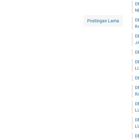
D
N
D
Postingan Lama
R
D
J
D
D
L
D
D
R
D
L
D
L
D