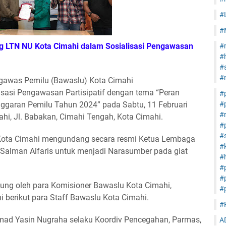
#
#
g LTN NU Kota Cimahi dalam Sosialisasi Pengawasan
#
#
#s
#
gawas Pemilu (Bawaslu) Kota Cimahi
sasi Pengawasan Partisipatif dengan tema “Peran
#
ggaran Pemilu Tahun 2024” pada Sabtu, 11 Februari
#
#
hi, Jl. Babakan, Cimahi Tengah, Kota Cimahi.
#
#s
Kota Cimahi mengundang secara resmi Ketua Lembaga
#
 Salman Alfaris untuk menjadi Narasumber pada giat
#h
#
#
gsung oleh para Komisioner Bawaslu Kota Cimahi,
#
berikut para Staff Bawaslu Kota Cimahi.
#
mad Yasin Nugraha selaku Koordiv Pencegahan, Parmas,
A