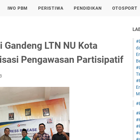
IWO PBM
PERISTIWA
PENDIDIKAN
OTOSPORT
LA
#
i Gandeng LTN NU Kota
d
E
isasi Pengawasan Partisipatif
B
#
T
3
#
E
Mi
#
#
#
#
#
#