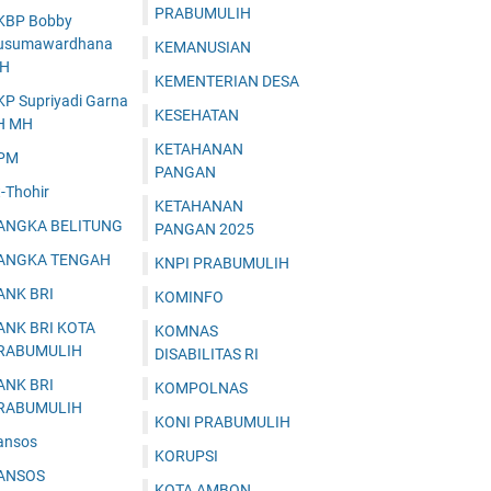
PRABUMULIH
KBP Bobby
usumawardhana
KEMANUSIAN
.H
KEMENTERIAN DESA
KP Supriyadi Garna
KESEHATAN
H MH
KETAHANAN
PM
PANGAN
-Thohir
KETAHANAN
ANGKA BELITUNG
PANGAN 2025
ANGKA TENGAH
KNPI PRABUMULIH
ANK BRI
KOMINFO
ANK BRI KOTA
KOMNAS
RABUMULIH
DISABILITAS RI
ANK BRI
KOMPOLNAS
RABUMULIH
KONI PRABUMULIH
ansos
KORUPSI
ANSOS
KOTA AMBON