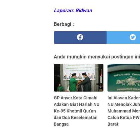
Laporan: Ridwan
Berbagi :
Anda mungkin menyukai postingan ini
GP Ansor Kota Cimahi
Ini Alasan Kade
Adakan Giat Harlah NU
NU Menolak Juh
Ke-95 Khotmil Qur'an
Muhammad Men
dan Doa Keselematan
Calon Ketua P
Bangsa
Barat