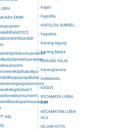
Kajari
LUBAI
Kapolda
MUARA ENIM
KAPOLDA SUMSEL
muaraenim
halalbihalal2025
Kapolres
ilaturahimituindah
Karang Agung
nu
Karang Mulya
pemimpinbarumuaraenim
pilkadadamaimuaraenim
KARANG RAJA
relawansonni
Karangtaruna
prosesrekapitulasikpu
tabilitaspascapilkada
KARNAVAL
kemenanganpaslonsonni
KASUS
asilrekapitulasic1
paslonedisonsumarni
KECAMATA LUBAI
pemilihanbupatimuaraenim
ILIR
p
KECAMATAN LUBAI
PT ASL
ULU
DD
KEJARI KOTA