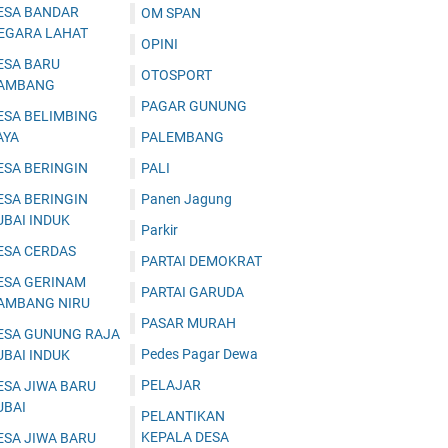
ESA BANDAR
OM SPAN
EGARA LAHAT
OPINI
ESA BARU
OTOSPORT
AMBANG
PAGAR GUNUNG
ESA BELIMBING
AYA
PALEMBANG
ESA BERINGIN
PALI
ESA BERINGIN
Panen Jagung
UBAI INDUK
Parkir
ESA CERDAS
PARTAI DEMOKRAT
ESA GERINAM
PARTAI GARUDA
AMBANG NIRU
PASAR MURAH
ESA GUNUNG RAJA
Pedes Pagar Dewa
UBAI INDUK
PELAJAR
ESA JIWA BARU
UBAI
PELANTIKAN
KEPALA DESA
ESA JIWA BARU