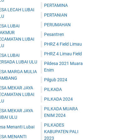
LU
PERTAMINA
ESA LECAH LUBAI
PERTANIAN
LU
PERUMAHAN
ESA LUBAI
AKMUR
Pesantren
ECAMATAN LUBAI
PHRZ 4 Field Limau
LU
PHRZ 4 Limau Field
ESA LUBAI
ERSADA LUBAI ULU
Pildesa 2021 Muara
Enim
ESA MARGA MULIA
AMBANG
Pilgub 2024
ESA MEKAR JAYA
PILKADA
ECAMATAN LUBAI
PILKADA 2024
LU
PILKADA MUARA
ESA MEKAR JAYA
ENIM 2024
UBAI ULU
PILKADES
esa Menanti Lubai
KABUPATEN PALI
ESA MENANTI
2023