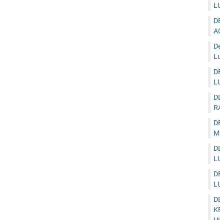
L
D
A
D
Lu
D
L
D
R
D
M
D
L
D
L
D
K