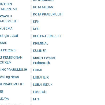
ANTUAN
KOTA MEDAN
EMERINTAH
KOTA PRABUMULIH
AWASLU
RABUMULIH
KPK
er_GEMA
KPU
ringin Lubai
KPU PRABUMULIH
ISNIS
KRIMINAL
LT DD 2025
KULINER
LT KEMISKINAN
Kunker Pemkot
KSTREM
Prabumulih
NNK PRABUMULIH
LUBAI
reaking News
LUBAI ILIR
RI PRABUMULIH
LUBAI INDUK
SB
Lubai Ulu
UDAYA
M.Si