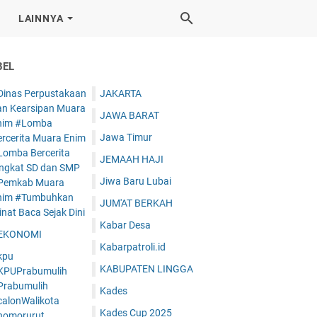
LAINNYA
BEL
Dinas Perpustakaan
JAKARTA
an Kearsipan Muara
JAWA BARAT
nim #Lomba
Jawa Timur
ercerita Muara Enim
Lomba Bercerita
JEMAAH HAJI
ingkat SD dan SMP
Jiwa Baru Lubai
Pemkab Muara
nim #Tumbuhkan
JUM'AT BERKAH
nat Baca Sejak Dini
Kabar Desa
EKONOMI
Kabarpatroli.id
kpu
KABUPATEN LINGGA
KPUPrabumulih
Prabumulih
Kades
calonWalikota
Kades Cup 2025
nomorurut