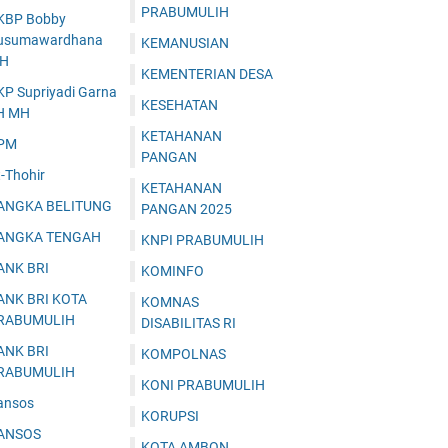
PRABUMULIH
KBP Bobby
usumawardhana
KEMANUSIAN
.H
KEMENTERIAN DESA
KP Supriyadi Garna
KESEHATAN
H MH
KETAHANAN
PM
PANGAN
-Thohir
KETAHANAN
ANGKA BELITUNG
PANGAN 2025
ANGKA TENGAH
KNPI PRABUMULIH
ANK BRI
KOMINFO
ANK BRI KOTA
KOMNAS
RABUMULIH
DISABILITAS RI
ANK BRI
KOMPOLNAS
RABUMULIH
KONI PRABUMULIH
ansos
KORUPSI
ANSOS
KOTA AMBON