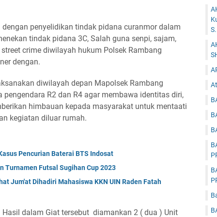
.
A
K
dengan penyelidikan tindak pidana curanmor dalam
S
nekan tindak pidana 3C, Salah guna senpi, sajam,
A
an street crime diwilayah hukum Polsek Rambang
S
oner dengan.
A
laksanakan diwilayah depan Mapolsek Rambang
At
 pengendara R2 dan R4 agar membawa identitas diri,
B
emberikan himbauan kepada masyarakat untuk mentaati
B
an kegiatan diluar rumah.
B
B
asus Pencurian Baterai BTS Indosat
P
pen Turnamen Futsal Sugihan Cup 2023
B
P
at Jum'at Dihadiri Mahasiswa KKN UIN Raden Fatah
B
B
sil dalam Giat tersebut diamankan 2 ( dua ) Unit