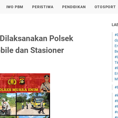
IWO PBM
PERISTIWA
PENDIDIKAN
OTOSPORT
LA
#
 Dilaksanakan Polsek
d
E
ile dan Stasioner
B
#
T
#
E
Mi
#
#
#
#
#
#