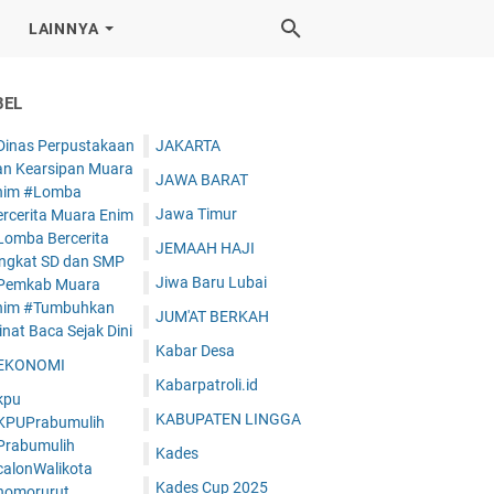
LAINNYA
BEL
Dinas Perpustakaan
JAKARTA
an Kearsipan Muara
JAWA BARAT
nim #Lomba
Jawa Timur
ercerita Muara Enim
Lomba Bercerita
JEMAAH HAJI
ingkat SD dan SMP
Jiwa Baru Lubai
Pemkab Muara
nim #Tumbuhkan
JUM'AT BERKAH
nat Baca Sejak Dini
Kabar Desa
EKONOMI
Kabarpatroli.id
kpu
KABUPATEN LINGGA
KPUPrabumulih
Prabumulih
Kades
calonWalikota
Kades Cup 2025
nomorurut