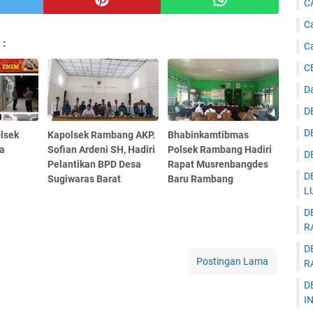
C
Ca
 :
C
C
D
D
D
lsek
Kapolsek Rambang AKP.
Bhabinkamtibmas
a
Sofian Ardeni SH, Hadiri
Polsek Rambang Hadiri
D
Pelantikan BPD Desa
Rapat Musrenbangdes
D
Sugiwaras Barat
Baru Rambang
L
D
R
D
Postingan Lama
R
D
I