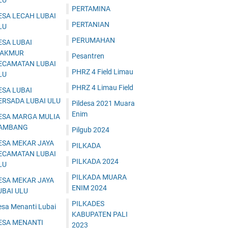
LU
PERTAMINA
ESA LECAH LUBAI
PERTANIAN
LU
PERUMAHAN
ESA LUBAI
AKMUR
Pesantren
ECAMATAN LUBAI
PHRZ 4 Field Limau
LU
PHRZ 4 Limau Field
ESA LUBAI
ERSADA LUBAI ULU
Pildesa 2021 Muara
Enim
ESA MARGA MULIA
AMBANG
Pilgub 2024
ESA MEKAR JAYA
PILKADA
ECAMATAN LUBAI
PILKADA 2024
LU
PILKADA MUARA
ESA MEKAR JAYA
ENIM 2024
UBAI ULU
PILKADES
esa Menanti Lubai
KABUPATEN PALI
ESA MENANTI
2023