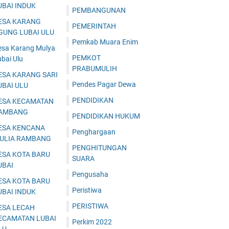
UBAI INDUK
PEMBANGUNAN
ESA KARANG
PEMERINTAH
GUNG LUBAI ULU
Pemkab Muara Enim
esa Karang Mulya
PEMKOT
bai Ulu
PRABUMULIH
ESA KARANG SARI
Pendes Pagar Dewa
UBAI ULU
PENDIDIKAN
ESA KECAMATAN
AMBANG
PENDIDIKAN HUKUM
ESA KENCANA
Penghargaan
ULIA RAMBANG
PENGHITUNGAN
ESA KOTA BARU
SUARA
UBAI
Pengusaha
ESA KOTA BARU
Peristiwa
UBAI INDUK
PERISTIWA
ESA LECAH
ECAMATAN LUBAI
Perkim 2022