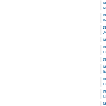
D
N
D
R
D
J
D
D
L
D
D
R
D
L
D
L
D