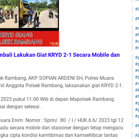
#
#
#
#
#s
#
ali Lakukan Giat KRYD 2-1 Secara Mobile dan
#
#
#
#
sek Rambang, AKP. SOPIAN ARDENI SH, Polres Muara
#s
il Anggota Polsek Rambang, laksanakan giat KRYD 2-1.
#
#h
ri 2023 pukul 11:00 Wib di depan Mapolsek Rambang
#
i dengan selesai .
#
#
uara Enim Nomor : Sprin/ 80 / I / HUK.6.6/ 2023 tgl 12
#
adu secara mobile dan stasioner dengan tetap mengacu
gka cipta kondisi kamtibmas dan kamseltibcar lantas
A