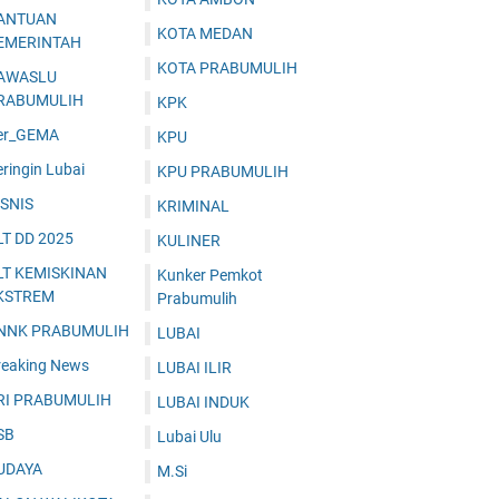
ANTUAN
KOTA MEDAN
EMERINTAH
KOTA PRABUMULIH
AWASLU
RABUMULIH
KPK
er_GEMA
KPU
ringin Lubai
KPU PRABUMULIH
ISNIS
KRIMINAL
LT DD 2025
KULINER
LT KEMISKINAN
Kunker Pemkot
KSTREM
Prabumulih
NNK PRABUMULIH
LUBAI
reaking News
LUBAI ILIR
RI PRABUMULIH
LUBAI INDUK
SB
Lubai Ulu
UDAYA
M.Si