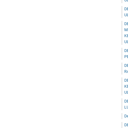
U
D
U
D
M
K
U
D
P
D
R
D
K
U
D
L
D
D