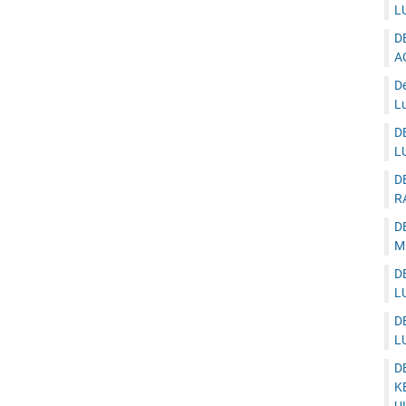
L
D
A
D
Lu
D
L
D
R
D
M
D
L
D
L
D
K