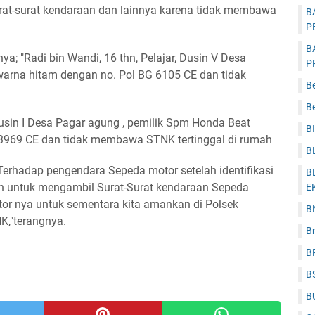
urat-surat kendaraan dan lainnya karena tidak membawa
B
P
B
a; "Radi bin Wandi, 16 thn, Pelajar, Dusin V Desa
P
arna hitam dengan no. Pol BG 6105 CE dan tidak
B
Be
, Dusin I Desa Pagar agung , pemilik Spm Honda Beat
B
 3969 CE dan tidak membawa STNK tertinggal di rumah
B
rhadap pengendara Sepeda motor setelah identifikasi
B
an untuk mengambil Surat-Surat kendaraan Sepeda
E
or nya untuk sementara kita amankan di Polsek
B
,"terangnya.
B
B
B
B