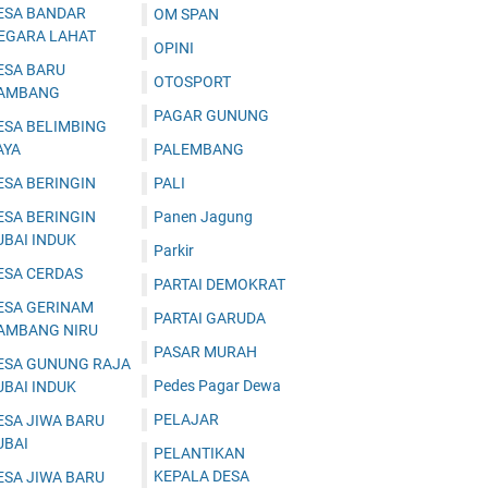
ESA BANDAR
OM SPAN
EGARA LAHAT
OPINI
ESA BARU
OTOSPORT
AMBANG
PAGAR GUNUNG
ESA BELIMBING
AYA
PALEMBANG
ESA BERINGIN
PALI
ESA BERINGIN
Panen Jagung
UBAI INDUK
Parkir
ESA CERDAS
PARTAI DEMOKRAT
ESA GERINAM
PARTAI GARUDA
AMBANG NIRU
PASAR MURAH
ESA GUNUNG RAJA
Pedes Pagar Dewa
UBAI INDUK
PELAJAR
ESA JIWA BARU
UBAI
PELANTIKAN
KEPALA DESA
ESA JIWA BARU