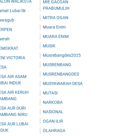
ALON WALIKOTA
MIE GACOAN
PRABUMULIH
mat Lubai Ilir
MITRA OGAN
awagub
Muara Enim
ERPEN
MUARA ENIM
aerah
MUSIK
EMOKRAT
Musrebangdes2025
ENI VICTORIA
MUSRENBANG
ESA
MUSRENBANGDES
ESA AIR ASAM
UBAI INDUK
MUSYAWARAH DESA
ESA AIR KERUH
MUTASI
AMBANG
NARKOBA
ESA AUR DURI
NASIONAL
AMBANG NIRU
OGAN ILIR
ESA AUR LUBAI
NDUK
OLAHRAGA