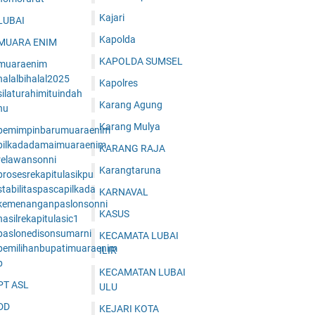
Kajari
LUBAI
Kapolda
MUARA ENIM
KAPOLDA SUMSEL
muaraenim
halalbihalal2025
Kapolres
ilaturahimituindah
Karang Agung
nu
Karang Mulya
pemimpinbarumuaraenim
pilkadadamaimuaraenim
KARANG RAJA
relawansonni
Karangtaruna
prosesrekapitulasikpu
tabilitaspascapilkada
KARNAVAL
kemenanganpaslonsonni
KASUS
asilrekapitulasic1
paslonedisonsumarni
KECAMATA LUBAI
pemilihanbupatimuaraenim
ILIR
p
KECAMATAN LUBAI
PT ASL
ULU
DD
KEJARI KOTA