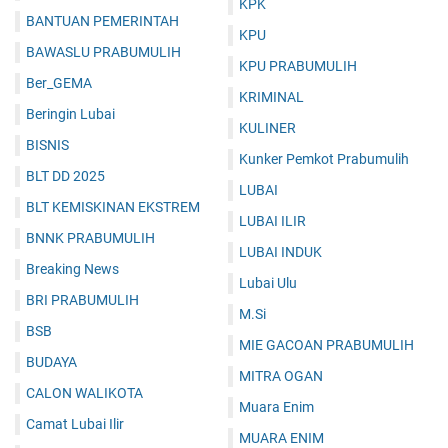
KPK
BANTUAN PEMERINTAH
KPU
BAWASLU PRABUMULIH
KPU PRABUMULIH
Ber_GEMA
KRIMINAL
Beringin Lubai
KULINER
BISNIS
Kunker Pemkot Prabumulih
BLT DD 2025
LUBAI
BLT KEMISKINAN EKSTREM
LUBAI ILIR
BNNK PRABUMULIH
LUBAI INDUK
Breaking News
Lubai Ulu
BRI PRABUMULIH
M.Si
BSB
MIE GACOAN PRABUMULIH
BUDAYA
MITRA OGAN
CALON WALIKOTA
Muara Enim
Camat Lubai Ilir
MUARA ENIM