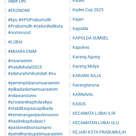
Kades
Sejak Dini
Kades Cup 2025
#EKONOMI
Kajari
#kpu #KPUPrabumulih
#Prabumulih #calonWalikota
Kapolda
#nomorurut
KAPOLDA SUMSEL
#LUBAI
Kapolres
#MUARA ENIM
Karang Agung
#muaraenim
Karang Mulya
#halalbihalal2025
#silaturahimituindah #nu
KARANG RAJA
#pemimpinbarumuaraenim
Karangtaruna
#pilkadadamaimuaraenim
KARNAVAL
#relawansonni
#prosesrekapitulasikpu
KASUS
#stabilitaspascapilkada
KECAMATA LUBAI ILIR
#kemenanganpaslonsonni
#hasilrekapitulasic1
KECAMATAN LUBAI ULU
#paslonedisonsumarni
KEJARI KOTA PRABUMULIH
#pemilihanbupatimuaraenim