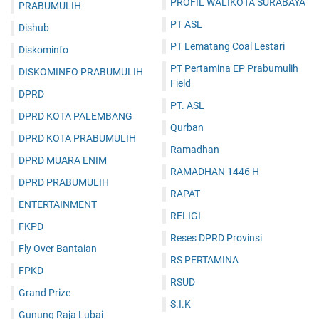
PROFIL WALIKOTA SURABAYA
PRABUMULIH
PT ASL
Dishub
PT Lematang Coal Lestari
Diskominfo
PT Pertamina EP Prabumulih
DISKOMINFO PRABUMULIH
Field
DPRD
PT. ASL
DPRD KOTA PALEMBANG
Qurban
DPRD KOTA PRABUMULIH
Ramadhan
DPRD MUARA ENIM
RAMADHAN 1446 H
DPRD PRABUMULIH
RAPAT
ENTERTAINMENT
RELIGI
FKPD
Reses DPRD Provinsi
Fly Over Bantaian
RS PERTAMINA
FPKD
RSUD
Grand Prize
S.I.K
Gunung Raja Lubai