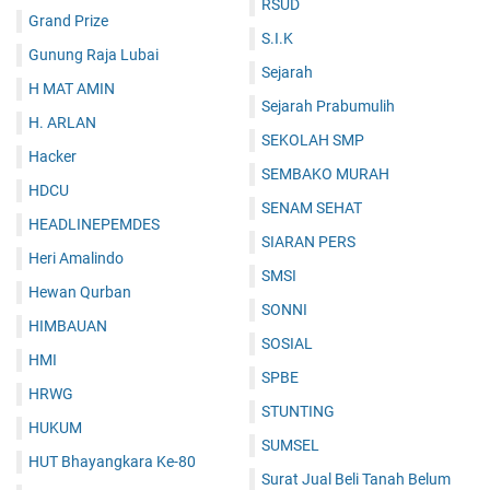
RSUD
Grand Prize
S.I.K
Gunung Raja Lubai
Sejarah
H MAT AMIN
Sejarah Prabumulih
H. ARLAN
SEKOLAH SMP
Hacker
SEMBAKO MURAH
HDCU
SENAM SEHAT
HEADLINEPEMDES
SIARAN PERS
Heri Amalindo
SMSI
Hewan Qurban
SONNI
HIMBAUAN
SOSIAL
HMI
SPBE
HRWG
STUNTING
HUKUM
SUMSEL
HUT Bhayangkara Ke-80
Surat Jual Beli Tanah Belum