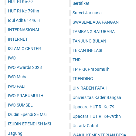
HUT RI Ke-79
Sertifikat
HUT RI Ke-79thn
Survei Jarinusa
Idul Adha 1446 H
SWASEMBADA PANGAN
INTERNASIONAL
TAMBANG BATUBARA
INTERNET
TANJUNG BULAN
ISLAMIC CENTER
TEKAN INFLASI
IWO
THR
IWO Awards 2023
TP PKK Prabumulih
IWO Muba
TRENDING
IWO PALI
UIN RADEN FATAH
IWO PRABUMULIH
Universitas Kader Bangsa
IWO SUMSEL
Upacara HUT RI Ke-79
Izudin Ependi SE Msi
Upacara HUT RI Ke-79thn
IZUDIN EPENDI SH MSi
Ustadz Cabul
Jagung
WAKIL KEMENTERIAN DESA