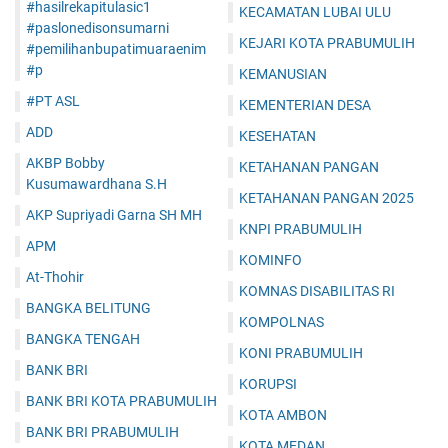
#hasilrekapitulasic1
KECAMATAN LUBAI ULU
#paslonedisonsumarni
KEJARI KOTA PRABUMULIH
#pemilihanbupatimuaraenim
#p
KEMANUSIAN
#PT ASL
KEMENTERIAN DESA
ADD
KESEHATAN
AKBP Bobby
KETAHANAN PANGAN
Kusumawardhana S.H
KETAHANAN PANGAN 2025
AKP Supriyadi Garna SH MH
KNPI PRABUMULIH
APM
KOMINFO
At-Thohir
KOMNAS DISABILITAS RI
BANGKA BELITUNG
KOMPOLNAS
BANGKA TENGAH
KONI PRABUMULIH
BANK BRI
KORUPSI
BANK BRI KOTA PRABUMULIH
KOTA AMBON
BANK BRI PRABUMULIH
KOTA MEDAN