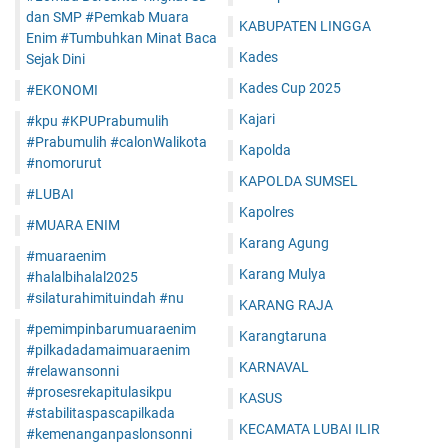
dan SMP #Pemkab Muara
KABUPATEN LINGGA
Enim #Tumbuhkan Minat Baca
Kades
Sejak Dini
Kades Cup 2025
#EKONOMI
Kajari
#kpu #KPUPrabumulih
#Prabumulih #calonWalikota
Kapolda
#nomorurut
KAPOLDA SUMSEL
#LUBAI
Kapolres
#MUARA ENIM
Karang Agung
#muaraenim
Karang Mulya
#halalbihalal2025
#silaturahimituindah #nu
KARANG RAJA
#pemimpinbarumuaraenim
Karangtaruna
#pilkadadamaimuaraenim
KARNAVAL
#relawansonni
#prosesrekapitulasikpu
KASUS
#stabilitaspascapilkada
KECAMATA LUBAI ILIR
#kemenanganpaslonsonni