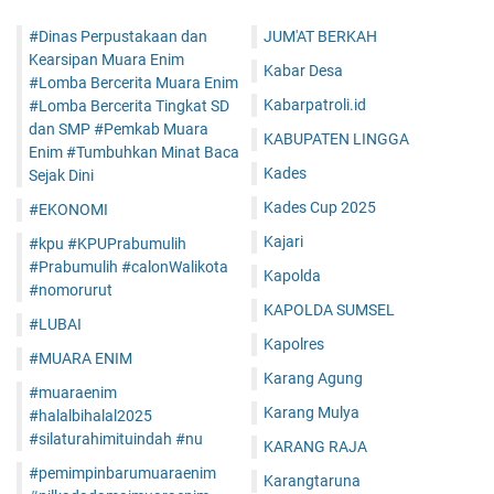
#Dinas Perpustakaan dan
JUM'AT BERKAH
Kearsipan Muara Enim
Kabar Desa
#Lomba Bercerita Muara Enim
Kabarpatroli.id
#Lomba Bercerita Tingkat SD
dan SMP #Pemkab Muara
KABUPATEN LINGGA
Enim #Tumbuhkan Minat Baca
Kades
Sejak Dini
Kades Cup 2025
#EKONOMI
Kajari
#kpu #KPUPrabumulih
#Prabumulih #calonWalikota
Kapolda
#nomorurut
KAPOLDA SUMSEL
#LUBAI
Kapolres
#MUARA ENIM
Karang Agung
#muaraenim
Karang Mulya
#halalbihalal2025
#silaturahimituindah #nu
KARANG RAJA
#pemimpinbarumuaraenim
Karangtaruna