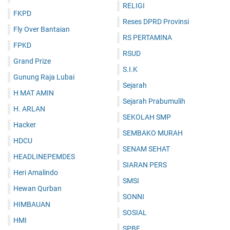
RELIGI
FKPD
Reses DPRD Provinsi
Fly Over Bantaian
RS PERTAMINA
FPKD
RSUD
Grand Prize
S.I.K
Gunung Raja Lubai
Sejarah
H MAT AMIN
Sejarah Prabumulih
H. ARLAN
SEKOLAH SMP
Hacker
SEMBAKO MURAH
HDCU
SENAM SEHAT
HEADLINEPEMDES
SIARAN PERS
Heri Amalindo
SMSI
Hewan Qurban
SONNI
HIMBAUAN
SOSIAL
HMI
SPBE