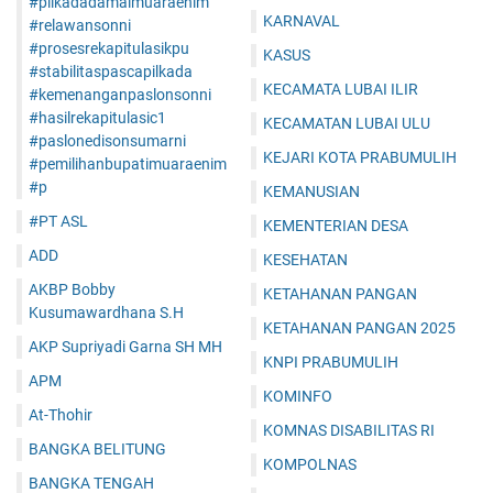
#pilkadadamaimuaraenim
KARNAVAL
#relawansonni
#prosesrekapitulasikpu
KASUS
#stabilitaspascapilkada
KECAMATA LUBAI ILIR
#kemenanganpaslonsonni
#hasilrekapitulasic1
KECAMATAN LUBAI ULU
#paslonedisonsumarni
KEJARI KOTA PRABUMULIH
#pemilihanbupatimuaraenim
#p
KEMANUSIAN
#PT ASL
KEMENTERIAN DESA
ADD
KESEHATAN
AKBP Bobby
KETAHANAN PANGAN
Kusumawardhana S.H
KETAHANAN PANGAN 2025
AKP Supriyadi Garna SH MH
KNPI PRABUMULIH
APM
KOMINFO
At-Thohir
KOMNAS DISABILITAS RI
BANGKA BELITUNG
KOMPOLNAS
BANGKA TENGAH