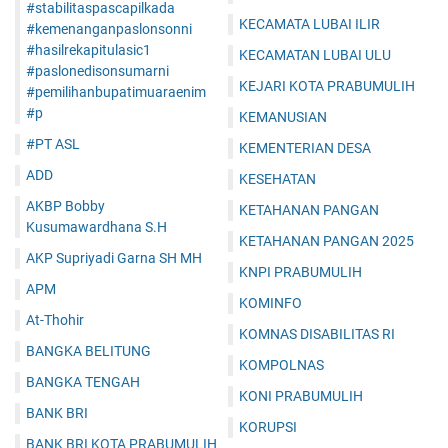
#stabilitaspascapilkada
KECAMATA LUBAI ILIR
#kemenanganpaslonsonni
#hasilrekapitulasic1
KECAMATAN LUBAI ULU
#paslonedisonsumarni
KEJARI KOTA PRABUMULIH
#pemilihanbupatimuaraenim
#p
KEMANUSIAN
#PT ASL
KEMENTERIAN DESA
ADD
KESEHATAN
AKBP Bobby
KETAHANAN PANGAN
Kusumawardhana S.H
KETAHANAN PANGAN 2025
AKP Supriyadi Garna SH MH
KNPI PRABUMULIH
APM
KOMINFO
At-Thohir
KOMNAS DISABILITAS RI
BANGKA BELITUNG
KOMPOLNAS
BANGKA TENGAH
KONI PRABUMULIH
BANK BRI
KORUPSI
BANK BRI KOTA PRABUMULIH