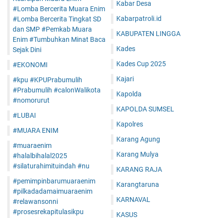
Kabar Desa
#Lomba Bercerita Muara Enim
Kabarpatroli.id
#Lomba Bercerita Tingkat SD
dan SMP #Pemkab Muara
KABUPATEN LINGGA
Enim #Tumbuhkan Minat Baca
Kades
Sejak Dini
Kades Cup 2025
#EKONOMI
Kajari
#kpu #KPUPrabumulih
#Prabumulih #calonWalikota
Kapolda
#nomorurut
KAPOLDA SUMSEL
#LUBAI
Kapolres
#MUARA ENIM
Karang Agung
#muaraenim
Karang Mulya
#halalbihalal2025
#silaturahimituindah #nu
KARANG RAJA
#pemimpinbarumuaraenim
Karangtaruna
#pilkadadamaimuaraenim
KARNAVAL
#relawansonni
#prosesrekapitulasikpu
KASUS