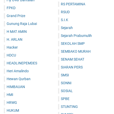
Fly Over Bantaian
RS PERTAMINA
FPKD
RSUD
Grand Prize
S.I.K
Gunung Raja Lubai
Sejarah
H MAT AMIN
Sejarah Prabumulih
H. ARLAN
SEKOLAH SMP
Hacker
SEMBAKO MURAH
HDCU
SENAM SEHAT
HEADLINEPEMDES
SIARAN PERS
Heri Amalindo
SMSI
Hewan Qurban
SONNI
HIMBAUAN
SOSIAL
HMI
SPBE
HRWG
STUNTING
HUKUM