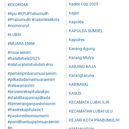
Kades Cup 2025
#EKONOMI
Kajari
#kpu #KPUPrabumulih
#Prabumulih #calonWalikota
Kapolda
#nomorurut
KAPOLDA SUMSEL
#LUBAI
Kapolres
#MUARA ENIM
Karang Agung
#muaraenim
Karang Mulya
#halalbihalal2025
#silaturahimituindah #nu
KARANG RAJA
#pemimpinbarumuaraenim
Karangtaruna
#pilkadadamaimuaraenim
KARNAVAL
#relawansonni
#prosesrekapitulasikpu
KASUS
#stabilitaspascapilkada
KECAMATA LUBAI ILIR
#kemenanganpaslonsonni
#hasilrekapitulasic1
KECAMATAN LUBAI ULU
#paslonedisonsumarni
KEJARI KOTA PRABUMULIH
#pemilihanbupatimuaraenim
#p