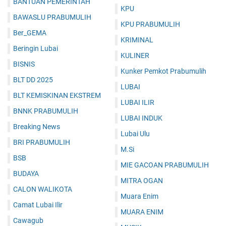
BANTUAN PEMERINTAH
KPU
BAWASLU PRABUMULIH
KPU PRABUMULIH
Ber_GEMA
KRIMINAL
Beringin Lubai
KULINER
BISNIS
Kunker Pemkot Prabumulih
BLT DD 2025
LUBAI
BLT KEMISKINAN EKSTREM
LUBAI ILIR
BNNK PRABUMULIH
LUBAI INDUK
Breaking News
Lubai Ulu
BRI PRABUMULIH
M.Si
BSB
MIE GACOAN PRABUMULIH
BUDAYA
MITRA OGAN
CALON WALIKOTA
Muara Enim
Camat Lubai Ilir
MUARA ENIM
Cawagub