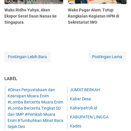
Wako Ridho Yahya, Akan
Wako Pagar Alam, Tutup
Ekspor Serat Daun Nanas ke
Rangkaian Kegiatan HPN di
Singapura
Sekretariat IWO
Postingan Lebih Baru
Postingan Lama
LABEL
#Dinas Perpustakaan dan
JUM'AT BERKAH
Kearsipan Muara Enim
Kabar Desa
#Lomba Bercerita Muara Enim
Kabarpatroli.id
#Lomba Bercerita Tingkat SD
dan SMP #Pemkab Muara
KABUPATEN LINGGA
Enim #Tumbuhkan Minat Baca
Kades
Sejak Dini