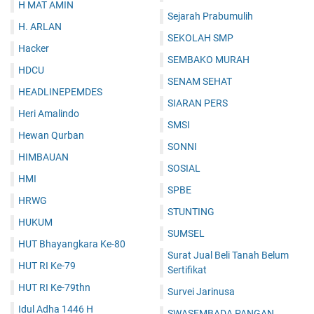
H MAT AMIN
Sejarah Prabumulih
H. ARLAN
SEKOLAH SMP
Hacker
SEMBAKO MURAH
HDCU
SENAM SEHAT
HEADLINEPEMDES
SIARAN PERS
Heri Amalindo
SMSI
Hewan Qurban
SONNI
HIMBAUAN
SOSIAL
HMI
SPBE
HRWG
STUNTING
HUKUM
SUMSEL
HUT Bhayangkara Ke-80
Surat Jual Beli Tanah Belum
HUT RI Ke-79
Sertifikat
HUT RI Ke-79thn
Survei Jarinusa
Idul Adha 1446 H
SWASEMBADA PANGAN