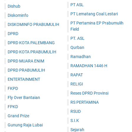
PT ASL
Dishub
PT Lematang Coal Lestari
Diskominfo
PT Pertamina EP Prabumulih
DISKOMINFO PRABUMULIH
Field
DPRD
PT. ASL
DPRD KOTA PALEMBANG
Qurban
DPRD KOTA PRABUMULIH
Ramadhan
DPRD MUARA ENIM
RAMADHAN 1446 H
DPRD PRABUMULIH
RAPAT
ENTERTAINMENT
RELIGI
FKPD
Reses DPRD Provinsi
Fly Over Bantaian
RS PERTAMINA
FPKD
RSUD
Grand Prize
S.I.K
Gunung Raja Lubai
Sejarah