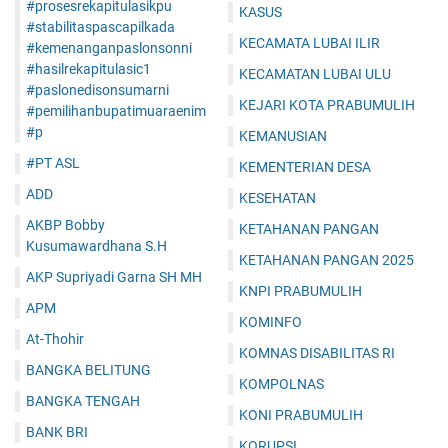
#prosesrekapitulasikpu
KASUS
#stabilitaspascapilkada
KECAMATA LUBAI ILIR
#kemenanganpaslonsonni
#hasilrekapitulasic1
KECAMATAN LUBAI ULU
#paslonedisonsumarni
KEJARI KOTA PRABUMULIH
#pemilihanbupatimuaraenim
#p
KEMANUSIAN
#PT ASL
KEMENTERIAN DESA
ADD
KESEHATAN
AKBP Bobby
KETAHANAN PANGAN
Kusumawardhana S.H
KETAHANAN PANGAN 2025
AKP Supriyadi Garna SH MH
KNPI PRABUMULIH
APM
KOMINFO
At-Thohir
KOMNAS DISABILITAS RI
BANGKA BELITUNG
KOMPOLNAS
BANGKA TENGAH
KONI PRABUMULIH
BANK BRI
KORUPSI