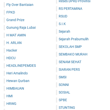
Reses DPRD Provinsi
Fly Over Bantaian
RS PERTAMINA
FPKD
RSUD
Grand Prize
S.I.K
Gunung Raja Lubai
Sejarah
H MAT AMIN
Sejarah Prabumulih
H. ARLAN
SEKOLAH SMP
Hacker
SEMBAKO MURAH
HDCU
SENAM SEHAT
HEADLINEPEMDES
SIARAN PERS
Heri Amalindo
SMSI
Hewan Qurban
SONNI
HIMBAUAN
SOSIAL
HMI
SPBE
HRWG
STUNTING