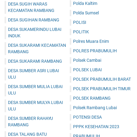
Polda Kaltim
DESA SUGIH WARAS
KECAMATAN RAMBANG
Polda Sumsel
DESA SUGIHAN RAMBANG
POLISI
DESA SUKAMERINDU LUBAI
POLITIK
INDUK
Polres Muara Enim
DESA SUKARAMI KECAMATAN
POLRES PRABUMULIH
RAMBANG
Polsek Cambai
DESA SUKARAMI RAMBANG
POLSEK LUBAI
DESA SUMBER ASRI LUBAI
ULU
POLSEK PRABUMULIH BARAT
DESA SUMBER MULIA LUBAI
POLSEK PRABUMULIH TIMUR
ULU
POLSEK RAMBANG
DESA SUMBER MULYA LUBAI
Polsek Rambang Lubai
ULU
POTENSI DESA
DESA SUMBER RAHAYU
RAMBANG
PPPK KESEHATAN 2023
DESA TALANG BATU
PRABUMULIH