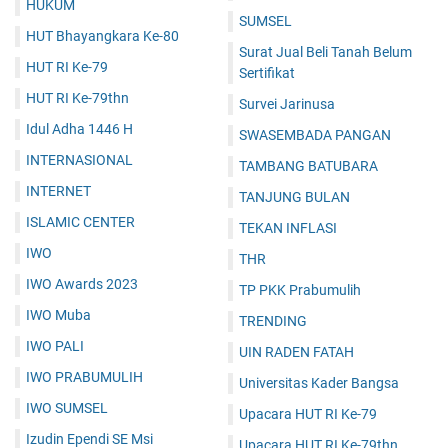
HUKUM
SUMSEL
HUT Bhayangkara Ke-80
Surat Jual Beli Tanah Belum
HUT RI Ke-79
Sertifikat
HUT RI Ke-79thn
Survei Jarinusa
Idul Adha 1446 H
SWASEMBADA PANGAN
INTERNASIONAL
TAMBANG BATUBARA
INTERNET
TANJUNG BULAN
ISLAMIC CENTER
TEKAN INFLASI
IWO
THR
IWO Awards 2023
TP PKK Prabumulih
IWO Muba
TRENDING
IWO PALI
UIN RADEN FATAH
IWO PRABUMULIH
Universitas Kader Bangsa
IWO SUMSEL
Upacara HUT RI Ke-79
Izudin Ependi SE Msi
Upacara HUT RI Ke-79thn