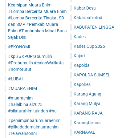
Kearsipan Muara Enim
Kabar Desa
#Lomba Bercerita Muara Enim
Kabarpatroli.id
#Lomba Bercerita Tingkat SD
dan SMP #Pemkab Muara
KABUPATEN LINGGA
Enim #Tumbuhkan Minat Baca
Kades
Sejak Dini
Kades Cup 2025
#EKONOMI
Kajari
#kpu #KPUPrabumulih
#Prabumulih #calonWalikota
Kapolda
#nomorurut
KAPOLDA SUMSEL
#LUBAI
Kapolres
#MUARA ENIM
Karang Agung
#muaraenim
Karang Mulya
#halalbihalal2025
#silaturahimituindah #nu
KARANG RAJA
#pemimpinbarumuaraenim
Karangtaruna
#pilkadadamaimuaraenim
KARNAVAL
#relawansonni