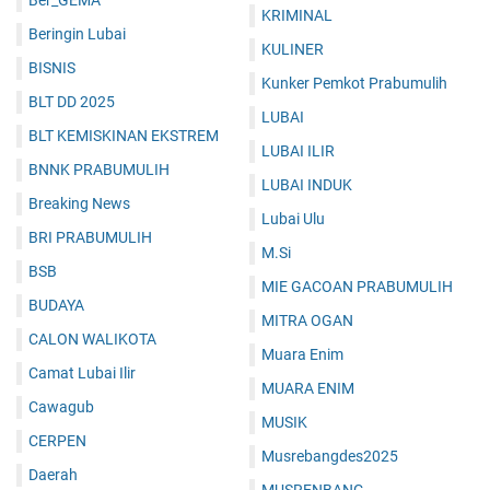
Ber_GEMA
KRIMINAL
Beringin Lubai
KULINER
BISNIS
Kunker Pemkot Prabumulih
BLT DD 2025
LUBAI
BLT KEMISKINAN EKSTREM
LUBAI ILIR
BNNK PRABUMULIH
LUBAI INDUK
Breaking News
Lubai Ulu
BRI PRABUMULIH
M.Si
BSB
MIE GACOAN PRABUMULIH
BUDAYA
MITRA OGAN
CALON WALIKOTA
Muara Enim
Camat Lubai Ilir
MUARA ENIM
Cawagub
MUSIK
CERPEN
Musrebangdes2025
Daerah