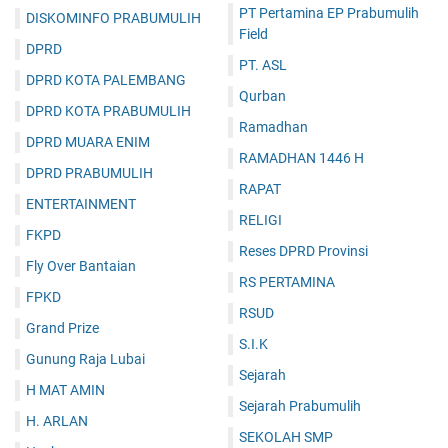
PT Pertamina EP Prabumulih
DISKOMINFO PRABUMULIH
Field
DPRD
PT. ASL
DPRD KOTA PALEMBANG
Qurban
DPRD KOTA PRABUMULIH
Ramadhan
DPRD MUARA ENIM
RAMADHAN 1446 H
DPRD PRABUMULIH
RAPAT
ENTERTAINMENT
RELIGI
FKPD
Reses DPRD Provinsi
Fly Over Bantaian
RS PERTAMINA
FPKD
RSUD
Grand Prize
S.I.K
Gunung Raja Lubai
Sejarah
H MAT AMIN
Sejarah Prabumulih
H. ARLAN
SEKOLAH SMP