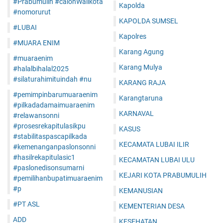
#Prabumulih #calonWalikota
Kapolda
#nomorurut
KAPOLDA SUMSEL
#LUBAI
Kapolres
#MUARA ENIM
Karang Agung
#muaraenim
Karang Mulya
#halalbihalal2025
#silaturahimituindah #nu
KARANG RAJA
#pemimpinbarumuaraenim
Karangtaruna
#pilkadadamaimuaraenim
KARNAVAL
#relawansonni
#prosesrekapitulasikpu
KASUS
#stabilitaspascapilkada
KECAMATA LUBAI ILIR
#kemenanganpaslonsonni
#hasilrekapitulasic1
KECAMATAN LUBAI ULU
#paslonedisonsumarni
KEJARI KOTA PRABUMULIH
#pemilihanbupatimuaraenim
#p
KEMANUSIAN
#PT ASL
KEMENTERIAN DESA
ADD
KESEHATAN