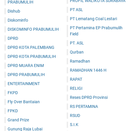
PROFIL WALIKOTA SURABAYA
PRABUMULIH
PT ASL
Dishub
PT Lematang Coal Lestari
Diskominfo
PT Pertamina EP Prabumulih
DISKOMINFO PRABUMULIH
Field
DPRD
PT. ASL
DPRD KOTA PALEMBANG
Qurban
DPRD KOTA PRABUMULIH
Ramadhan
DPRD MUARA ENIM
RAMADHAN 1446 H
DPRD PRABUMULIH
RAPAT
ENTERTAINMENT
RELIGI
FKPD
Reses DPRD Provinsi
Fly Over Bantaian
RS PERTAMINA
FPKD
RSUD
Grand Prize
S.I.K
Gunung Raja Lubai