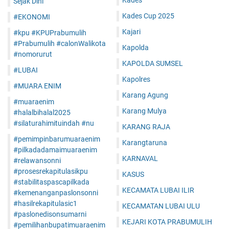
Kades
Sejak Dini
Kades Cup 2025
#EKONOMI
Kajari
#kpu #KPUPrabumulih
#Prabumulih #calonWalikota
Kapolda
#nomorurut
KAPOLDA SUMSEL
#LUBAI
Kapolres
#MUARA ENIM
Karang Agung
#muaraenim
Karang Mulya
#halalbihalal2025
#silaturahimituindah #nu
KARANG RAJA
#pemimpinbarumuaraenim
Karangtaruna
#pilkadadamaimuaraenim
KARNAVAL
#relawansonni
#prosesrekapitulasikpu
KASUS
#stabilitaspascapilkada
KECAMATA LUBAI ILIR
#kemenanganpaslonsonni
#hasilrekapitulasic1
KECAMATAN LUBAI ULU
#paslonedisonsumarni
KEJARI KOTA PRABUMULIH
#pemilihanbupatimuaraenim