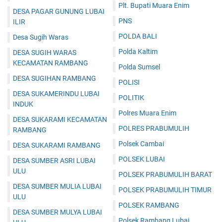
Plt. Bupati Muara Enim
DESA PAGAR GUNUNG LUBAI
PNS
ILIR
POLDA BALI
Desa Sugih Waras
Polda Kaltim
DESA SUGIH WARAS
KECAMATAN RAMBANG
Polda Sumsel
DESA SUGIHAN RAMBANG
POLISI
DESA SUKAMERINDU LUBAI
POLITIK
INDUK
Polres Muara Enim
DESA SUKARAMI KECAMATAN
POLRES PRABUMULIH
RAMBANG
Polsek Cambai
DESA SUKARAMI RAMBANG
POLSEK LUBAI
DESA SUMBER ASRI LUBAI
ULU
POLSEK PRABUMULIH BARAT
DESA SUMBER MULIA LUBAI
POLSEK PRABUMULIH TIMUR
ULU
POLSEK RAMBANG
DESA SUMBER MULYA LUBAI
Polsek Rambang Lubai