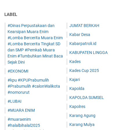
LABEL
#Dinas Perpustakaan dan
JUM'AT BERKAH
Kearsipan Muara Enim
Kabar Desa
#Lomba Bercerita Muara Enim
Kabarpatroli.id
#Lomba Bercerita Tingkat SD
dan SMP #Pemkab Muara
KABUPATEN LINGGA
Enim #Tumbuhkan Minat Baca
Kades
Sejak Dini
Kades Cup 2025
#EKONOMI
Kajari
#kpu #KPUPrabumulih
#Prabumulih #calonWalikota
Kapolda
#nomorurut
KAPOLDA SUMSEL
#LUBAI
Kapolres
#MUARA ENIM
Karang Agung
#muaraenim
Karang Mulya
#halalbihalal2025