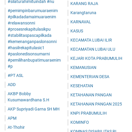
#silaturahimituindah #nu
KARANG RAJA
#pemimpinbarumuaraenim
Karangtaruna
#pilkadadamaimuaraenim
KARNAVAL
#relawansonni
#prosesrekapitulasikpu
KASUS
#stabilitaspascapilkada
KECAMATA LUBAI ILIR
#kemenanganpaslonsonni
#hasilrekapitulasic1
KECAMATAN LUBAI ULU
#paslonedisonsumarni
KEJARI KOTA PRABUMULIH
#pemilihanbupatimuaraenim
#p
KEMANUSIAN
#PT ASL
KEMENTERIAN DESA
ADD
KESEHATAN
AKBP Bobby
KETAHANAN PANGAN
Kusumawardhana S.H
KETAHANAN PANGAN 2025
AKP Supriyadi Garna SH MH
KNPI PRABUMULIH
APM
KOMINFO
At-Thohir
KOMNAS DISABILITAS RI