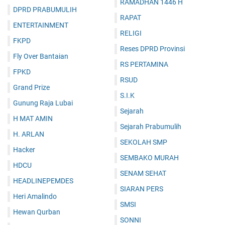
RAMADHAN 1446 H
DPRD PRABUMULIH
RAPAT
ENTERTAINMENT
RELIGI
FKPD
Reses DPRD Provinsi
Fly Over Bantaian
RS PERTAMINA
FPKD
RSUD
Grand Prize
S.I.K
Gunung Raja Lubai
Sejarah
H MAT AMIN
Sejarah Prabumulih
H. ARLAN
SEKOLAH SMP
Hacker
SEMBAKO MURAH
HDCU
SENAM SEHAT
HEADLINEPEMDES
SIARAN PERS
Heri Amalindo
SMSI
Hewan Qurban
SONNI