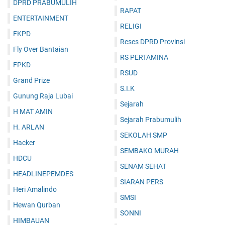
DPRD PRABUMULIH
RAPAT
ENTERTAINMENT
RELIGI
FKPD
Reses DPRD Provinsi
Fly Over Bantaian
RS PERTAMINA
FPKD
RSUD
Grand Prize
S.I.K
Gunung Raja Lubai
Sejarah
H MAT AMIN
Sejarah Prabumulih
H. ARLAN
SEKOLAH SMP
Hacker
SEMBAKO MURAH
HDCU
SENAM SEHAT
HEADLINEPEMDES
SIARAN PERS
Heri Amalindo
SMSI
Hewan Qurban
SONNI
HIMBAUAN