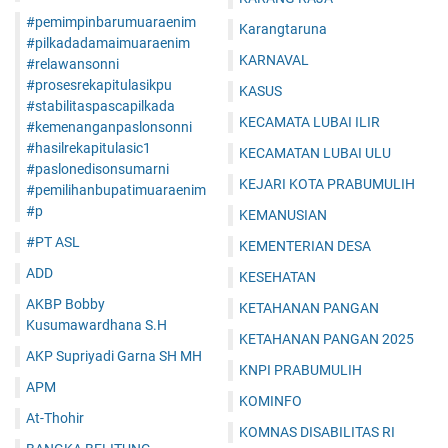
#pemimpinbarumuaraenim
Karangtaruna
#pilkadadamaimuaraenim
KARNAVAL
#relawansonni
#prosesrekapitulasikpu
KASUS
#stabilitaspascapilkada
KECAMATA LUBAI ILIR
#kemenanganpaslonsonni
#hasilrekapitulasic1
KECAMATAN LUBAI ULU
#paslonedisonsumarni
KEJARI KOTA PRABUMULIH
#pemilihanbupatimuaraenim
#p
KEMANUSIAN
#PT ASL
KEMENTERIAN DESA
ADD
KESEHATAN
AKBP Bobby
KETAHANAN PANGAN
Kusumawardhana S.H
KETAHANAN PANGAN 2025
AKP Supriyadi Garna SH MH
KNPI PRABUMULIH
APM
KOMINFO
At-Thohir
KOMNAS DISABILITAS RI