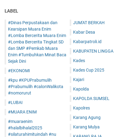
LABEL
#Dinas Perpustakaan dan
JUM'AT BERKAH
Kearsipan Muara Enim
Kabar Desa
#Lomba Bercerita Muara Enim
Kabarpatroli.id
#Lomba Bercerita Tingkat SD
dan SMP #Pemkab Muara
KABUPATEN LINGGA
Enim #Tumbuhkan Minat Baca
Kades
Sejak Dini
Kades Cup 2025
#EKONOMI
Kajari
#kpu #KPUPrabumulih
#Prabumulih #calonWalikota
Kapolda
#nomorurut
KAPOLDA SUMSEL
#LUBAI
Kapolres
#MUARA ENIM
Karang Agung
#muaraenim
Karang Mulya
#halalbihalal2025
#silaturahimituindah #nu
KARANG RAJA