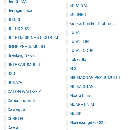
Ber_GEMA
KRIMINAL
Beringin Lubai
KULINER
BISNIS
Kunker Pemkot Prabumulih
BLT DD 2025
LUBAI
BLT KEMISKINAN EKSTREM
LUBAI ILIR
BNNK PRABUMULIH
LUBAI INDUK
Breaking News
Lubai Ulu
BRI PRABUMULIH
M.Si
BSB
MIE GACOAN PRABUMULIH
BUDAYA
MITRA OGAN
CALON WALIKOTA
Muara Enim
Camat Lubai Ilir
MUARA ENIM
Cawagub
MUSIK
CERPEN
Musrebangdes2025
Daerah