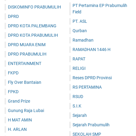
PT Pertamina EP Prabumulih
DISKOMINFO PRABUMULIH
Field
DPRD
PT. ASL
DPRD KOTA PALEMBANG
Qurban
DPRD KOTA PRABUMULIH
Ramadhan
DPRD MUARA ENIM
RAMADHAN 1446 H
DPRD PRABUMULIH
RAPAT
ENTERTAINMENT
RELIGI
FKPD
Reses DPRD Provinsi
Fly Over Bantaian
RS PERTAMINA
FPKD
RSUD
Grand Prize
S.I.K
Gunung Raja Lubai
Sejarah
H MAT AMIN
Sejarah Prabumulih
H. ARLAN
SEKOLAH SMP