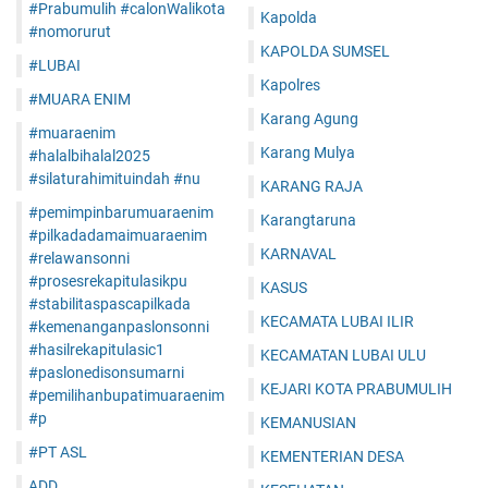
#Prabumulih #calonWalikota
Kapolda
#nomorurut
KAPOLDA SUMSEL
#LUBAI
Kapolres
#MUARA ENIM
Karang Agung
#muaraenim
Karang Mulya
#halalbihalal2025
#silaturahimituindah #nu
KARANG RAJA
#pemimpinbarumuaraenim
Karangtaruna
#pilkadadamaimuaraenim
KARNAVAL
#relawansonni
#prosesrekapitulasikpu
KASUS
#stabilitaspascapilkada
KECAMATA LUBAI ILIR
#kemenanganpaslonsonni
#hasilrekapitulasic1
KECAMATAN LUBAI ULU
#paslonedisonsumarni
KEJARI KOTA PRABUMULIH
#pemilihanbupatimuaraenim
#p
KEMANUSIAN
#PT ASL
KEMENTERIAN DESA
ADD