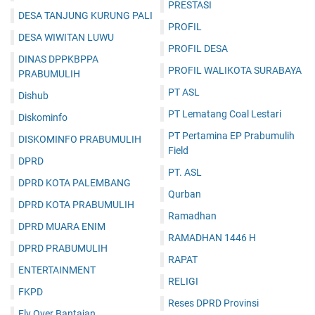
PRESTASI
DESA TANJUNG KURUNG PALI
PROFIL
DESA WIWITAN LUWU
PROFIL DESA
DINAS DPPKBPPA
PROFIL WALIKOTA SURABAYA
PRABUMULIH
PT ASL
Dishub
PT Lematang Coal Lestari
Diskominfo
PT Pertamina EP Prabumulih
DISKOMINFO PRABUMULIH
Field
DPRD
PT. ASL
DPRD KOTA PALEMBANG
Qurban
DPRD KOTA PRABUMULIH
Ramadhan
DPRD MUARA ENIM
RAMADHAN 1446 H
DPRD PRABUMULIH
RAPAT
ENTERTAINMENT
RELIGI
FKPD
Reses DPRD Provinsi
Fly Over Bantaian