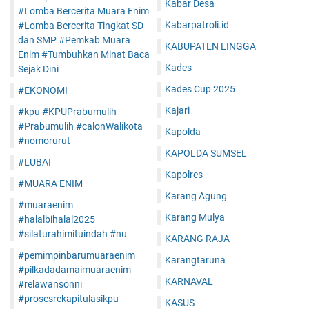
Kabar Desa
#Lomba Bercerita Muara Enim
Kabarpatroli.id
#Lomba Bercerita Tingkat SD
dan SMP #Pemkab Muara
KABUPATEN LINGGA
Enim #Tumbuhkan Minat Baca
Kades
Sejak Dini
Kades Cup 2025
#EKONOMI
Kajari
#kpu #KPUPrabumulih
#Prabumulih #calonWalikota
Kapolda
#nomorurut
KAPOLDA SUMSEL
#LUBAI
Kapolres
#MUARA ENIM
Karang Agung
#muaraenim
Karang Mulya
#halalbihalal2025
#silaturahimituindah #nu
KARANG RAJA
#pemimpinbarumuaraenim
Karangtaruna
#pilkadadamaimuaraenim
KARNAVAL
#relawansonni
#prosesrekapitulasikpu
KASUS