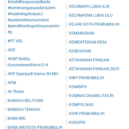
#stabilitaspascapilkada
KECAMATA LUBAI ILIR
#kemenanganpaslonsonni
#hasilrekapitulasic1
KECAMATAN LUBAI ULU
#paslonedisonsumarni
KEJARI KOTA PRABUMULIH
#pemilihanbupatimuaraenim
#p
KEMANUSIAN
#PT ASL
KEMENTERIAN DESA
ADD
KESEHATAN
AKBP Bobby
KETAHANAN PANGAN
Kusumawardhana S.H
KETAHANAN PANGAN 2025
AKP Supriyadi Garna SH MH
KNPI PRABUMULIH
APM
KOMINFO
At-Thohir
KOMNAS DISABILITAS RI
BANGKA BELITUNG
KOMPOLNAS
BANGKA TENGAH
KONI PRABUMULIH
BANK BRI
KORUPSI
BANK BRI KOTA PRABUMULIH