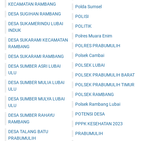
KECAMATAN RAMBANG
Polda Sumsel
DESA SUGIHAN RAMBANG
POLISI
DESA SUKAMERINDU LUBAI
POLITIK
INDUK
Polres Muara Enim
DESA SUKARAMI KECAMATAN
POLRES PRABUMULIH
RAMBANG
Polsek Cambai
DESA SUKARAMI RAMBANG
POLSEK LUBAI
DESA SUMBER ASRI LUBAI
ULU
POLSEK PRABUMULIH BARAT
DESA SUMBER MULIA LUBAI
POLSEK PRABUMULIH TIMUR
ULU
POLSEK RAMBANG
DESA SUMBER MULYA LUBAI
Polsek Rambang Lubai
ULU
POTENSI DESA
DESA SUMBER RAHAYU
RAMBANG
PPPK KESEHATAN 2023
DESA TALANG BATU
PRABUMULIH
PRABUMULIH