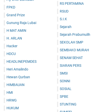
RS PERTAMINA
FPKD
RSUD
Grand Prize
S.I.K
Gunung Raja Lubai
Sejarah
H MAT AMIN
Sejarah Prabumulih
H. ARLAN
SEKOLAH SMP
Hacker
SEMBAKO MURAH
HDCU
SENAM SEHAT
HEADLINEPEMDES
SIARAN PERS
Heri Amalindo
SMSI
Hewan Qurban
SONNI
HIMBAUAN
SOSIAL
HMI
SPBE
HRWG
STUNTING
HUKUM
SUMSEL