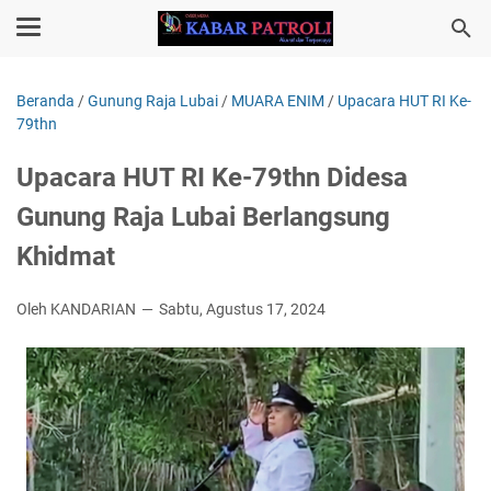
Beranda
/
Gunung Raja Lubai
/
MUARA ENIM
/
Upacara HUT RI Ke-
79thn
Upacara HUT RI Ke-79thn Didesa
Gunung Raja Lubai Berlangsung
Khidmat
Oleh KANDARIAN
Sabtu, Agustus 17, 2024