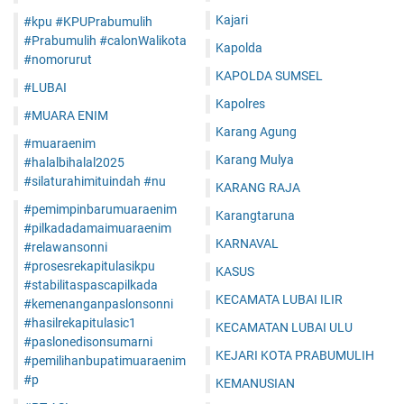
Kajari
#kpu #KPUPrabumulih
#Prabumulih #calonWalikota
Kapolda
#nomorurut
KAPOLDA SUMSEL
#LUBAI
Kapolres
#MUARA ENIM
Karang Agung
#muaraenim
Karang Mulya
#halalbihalal2025
#silaturahimituindah #nu
KARANG RAJA
#pemimpinbarumuaraenim
Karangtaruna
#pilkadadamaimuaraenim
KARNAVAL
#relawansonni
#prosesrekapitulasikpu
KASUS
#stabilitaspascapilkada
KECAMATA LUBAI ILIR
#kemenanganpaslonsonni
#hasilrekapitulasic1
KECAMATAN LUBAI ULU
#paslonedisonsumarni
KEJARI KOTA PRABUMULIH
#pemilihanbupatimuaraenim
#p
KEMANUSIAN