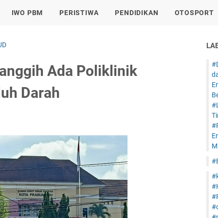
IWO PBM
PERISTIWA
PENDIDIKAN
OTOSPORT
UD
LA
#
nggih Ada Poliklinik
d
E
luh Darah
B
#
T
#
E
Mi
#
#
#
#
#
#