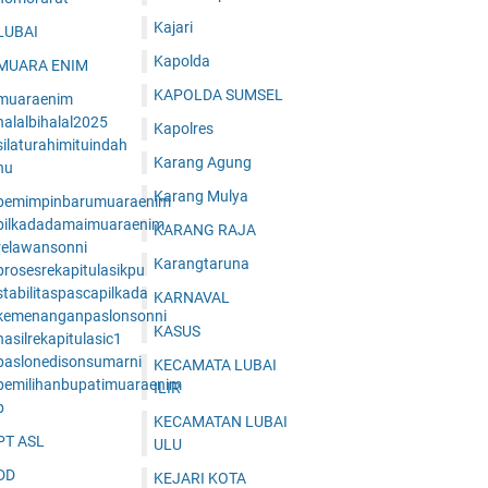
Kajari
LUBAI
Kapolda
MUARA ENIM
KAPOLDA SUMSEL
muaraenim
halalbihalal2025
Kapolres
ilaturahimituindah
Karang Agung
nu
Karang Mulya
pemimpinbarumuaraenim
pilkadadamaimuaraenim
KARANG RAJA
relawansonni
Karangtaruna
prosesrekapitulasikpu
tabilitaspascapilkada
KARNAVAL
kemenanganpaslonsonni
KASUS
asilrekapitulasic1
paslonedisonsumarni
KECAMATA LUBAI
pemilihanbupatimuaraenim
ILIR
p
KECAMATAN LUBAI
PT ASL
ULU
DD
KEJARI KOTA