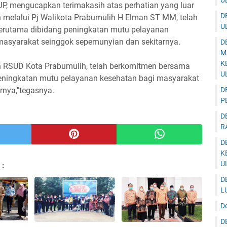
U
P, mengucapkan terimakasih atas perhatian yang luar
D
h melalui Pj Walikota Prabumulih H Elman ST MM, telah
U
terutama dibidang peningkatan mutu pelayanan
masyarakat seinggok sepemunyian dan sekitarnya.
D
M
K
n RSUD Kota Prabumulih, telah berkomitmen bersama
U
peningkatan mutu pelayanan kesehatan bagi masyarakat
nya,"tegasnya.
D
P
D
R
D
K
U
 :
D
L
D
D