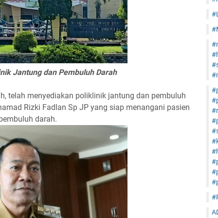
#
#
#
#
#s
inik Jantung dan Pembuluh Darah
#
#
h, telah menyediakan poliklinik jantung dan pembuluh
#
hamad Rizki Fadlan Sp JP yang siap menangani pasien
#
pembuluh darah.
#
#s
#
#h
#
#
#
#
A