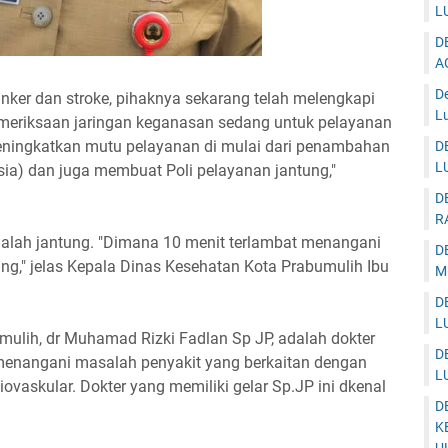
L
D
A
D
ker dan stroke, pihaknya sekarang telah melengkapi
Lu
emeriksaan jaringan keganasan sedang untuk pelayanan
eningkatkan mutu pelayanan di mulai dari penambahan
D
L
) dan juga membuat Poli pelayanan jantung,"
D
R
 adalah jantung. "Dimana 10 menit terlambat menangani
D
ng," jelas Kepala Dinas Kesehatan Kota Prabumulih Ibu
M
D
L
mulih, dr Muhamad Rizki Fadlan Sp JP, adalah dokter
D
enangani masalah penyakit yang berkaitan dengan
L
ovaskular. Dokter yang memiliki gelar Sp.JP ini dkenal
D
K