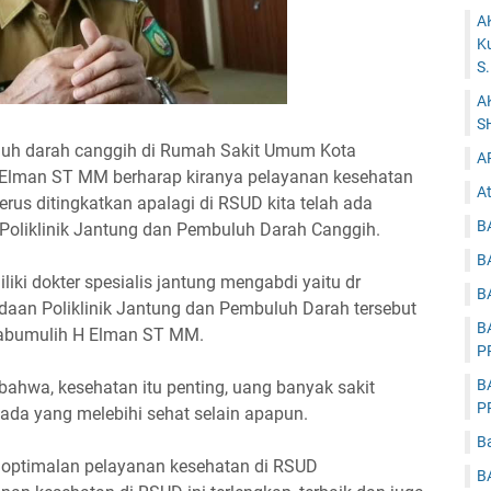
A
K
S
A
S
uluh darah canggih di Rumah Sakit Umum Kota
A
 Elman ST MM berharap kiranya pelayanan kesehatan
At
rus ditingkatkan apalagi di RSUD kita telah ada
B
Poliklinik Jantung dan Pembuluh Darah Canggih.
B
ki dokter spesialis jantung mengabdi yaitu dr
B
aan Poliklinik Jantung dan Pembuluh Darah tersebut
B
Prabumulih H Elman ST MM.
P
B
ahwa, kesehatan itu penting, uang banyak sakit
P
ada yang melebihi sehat selain apapun.
B
goptimalan pelayanan kesehatan di RSUD
B