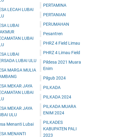
LU
PERTAMINA
ESA LECAH LUBAI
PERTANIAN
LU
PERUMAHAN
ESA LUBAI
AKMUR
Pesantren
ECAMATAN LUBAI
PHRZ 4 Field Limau
LU
PHRZ 4 Limau Field
ESA LUBAI
ERSADA LUBAI ULU
Pildesa 2021 Muara
Enim
ESA MARGA MULIA
AMBANG
Pilgub 2024
ESA MEKAR JAYA
PILKADA
ECAMATAN LUBAI
PILKADA 2024
LU
PILKADA MUARA
ESA MEKAR JAYA
ENIM 2024
UBAI ULU
PILKADES
esa Menanti Lubai
KABUPATEN PALI
ESA MENANTI
2023