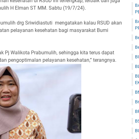
nan kesehatan di RSUD ini terlengkap, terbaik dan juga
B
umulih H Elman ST MM. Sabtu (19/7/24).
P
B
bumulih drg Sriwidiastuti mengatakan kalau RSUD akan
P
katan pelayanan kesehatan bagi masyarakat Bumi
B
Be
ak Pj Walikota Prabumulih, sehingga kita terus dapat
B
dan pengoptimalan pelayanan kesehatan,” terangnya.
B
B
E
B
B
B
B
B