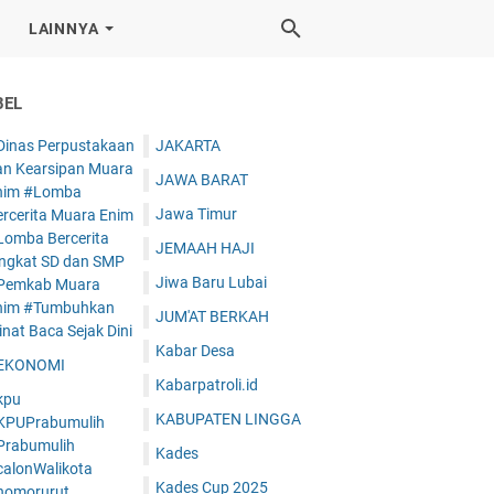
LAINNYA
BEL
Dinas Perpustakaan
JAKARTA
an Kearsipan Muara
JAWA BARAT
nim #Lomba
Jawa Timur
ercerita Muara Enim
Lomba Bercerita
JEMAAH HAJI
ingkat SD dan SMP
Jiwa Baru Lubai
Pemkab Muara
nim #Tumbuhkan
JUM'AT BERKAH
nat Baca Sejak Dini
Kabar Desa
EKONOMI
Kabarpatroli.id
kpu
KABUPATEN LINGGA
KPUPrabumulih
Prabumulih
Kades
calonWalikota
Kades Cup 2025
nomorurut