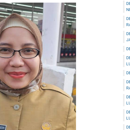
D
N
D
R
D
J
D
D
L
D
D
R
D
L
D
L
D