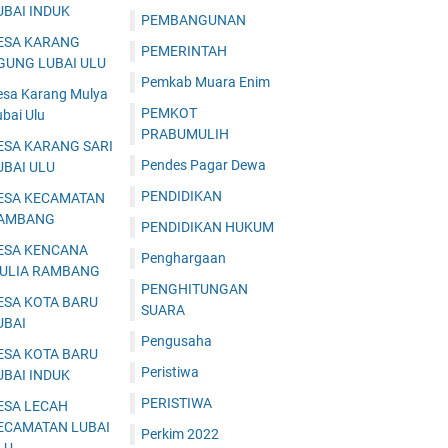
UBAI INDUK
PEMBANGUNAN
ESA KARANG
PEMERINTAH
GUNG LUBAI ULU
Pemkab Muara Enim
esa Karang Mulya
PEMKOT
bai Ulu
PRABUMULIH
ESA KARANG SARI
Pendes Pagar Dewa
UBAI ULU
PENDIDIKAN
ESA KECAMATAN
AMBANG
PENDIDIKAN HUKUM
ESA KENCANA
Penghargaan
ULIA RAMBANG
PENGHITUNGAN
ESA KOTA BARU
SUARA
UBAI
Pengusaha
ESA KOTA BARU
Peristiwa
UBAI INDUK
PERISTIWA
ESA LECAH
ECAMATAN LUBAI
Perkim 2022