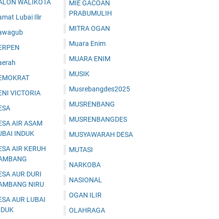
ALON WALIKOTA
MIE GACOAN
PRABUMULIH
mat Lubai Ilir
MITRA OGAN
awagub
Muara Enim
ERPEN
MUARA ENIM
aerah
MUSIK
EMOKRAT
Musrebangdes2025
ENI VICTORIA
MUSRENBANG
ESA
MUSRENBANGDES
ESA AIR ASAM
UBAI INDUK
MUSYAWARAH DESA
ESA AIR KERUH
MUTASI
AMBANG
NARKOBA
ESA AUR DURI
NASIONAL
AMBANG NIRU
OGAN ILIR
ESA AUR LUBAI
NDUK
OLAHRAGA