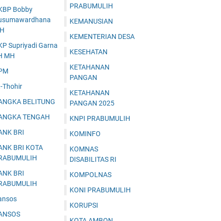
PRABUMULIH
KBP Bobby
usumawardhana
KEMANUSIAN
.H
KEMENTERIAN DESA
KP Supriyadi Garna
KESEHATAN
H MH
KETAHANAN
PM
PANGAN
-Thohir
KETAHANAN
ANGKA BELITUNG
PANGAN 2025
ANGKA TENGAH
KNPI PRABUMULIH
ANK BRI
KOMINFO
ANK BRI KOTA
KOMNAS
RABUMULIH
DISABILITAS RI
ANK BRI
KOMPOLNAS
RABUMULIH
KONI PRABUMULIH
ansos
KORUPSI
ANSOS
KOTA AMBON