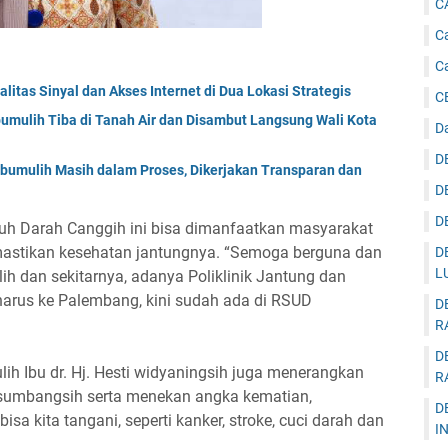
C
Ca
C
itas Sinyal dan Akses Internet di Dua Lokasi Strategis
C
umulih Tiba di Tanah Air dan Disambut Langsung Wali Kota
D
D
bumulih Masih dalam Proses, Dikerjakan Transparan dan
D
D
uh Darah Canggih ini bisa dimanfaatkan masyarakat
astikan kesehatan jantungnya. “Semoga berguna dan
D
L
h dan sekitarnya, adanya Poliklinik Jantung dan
harus ke Palembang, kini sudah ada di RSUD
D
R
D
h Ibu dr. Hj. Hesti widyaningsih juga menerangkan
R
sumbangsih serta menekan angka kematian,
D
a kita tangani, seperti kanker, stroke, cuci darah dan
I