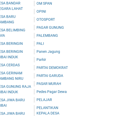
ESA BANDAR
OM SPAN
EGARA LAHAT
OPINI
ESA BARU
OTOSPORT
AMBANG
PAGAR GUNUNG
ESA BELIMBING
AYA
PALEMBANG
ESA BERINGIN
PALI
ESA BERINGIN
Panen Jagung
UBAI INDUK
Parkir
ESA CERDAS
PARTAI DEMOKRAT
ESA GERINAM
PARTAI GARUDA
AMBANG NIRU
PASAR MURAH
ESA GUNUNG RAJA
Pedes Pagar Dewa
UBAI INDUK
PELAJAR
ESA JIWA BARU
UBAI
PELANTIKAN
KEPALA DESA
ESA JIWA BARU