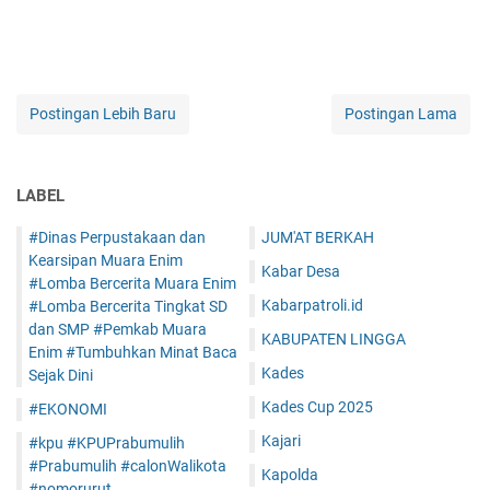
Postingan Lebih Baru
Postingan Lama
LABEL
#Dinas Perpustakaan dan
JUM'AT BERKAH
Kearsipan Muara Enim
Kabar Desa
#Lomba Bercerita Muara Enim
Kabarpatroli.id
#Lomba Bercerita Tingkat SD
dan SMP #Pemkab Muara
KABUPATEN LINGGA
Enim #Tumbuhkan Minat Baca
Kades
Sejak Dini
Kades Cup 2025
#EKONOMI
Kajari
#kpu #KPUPrabumulih
#Prabumulih #calonWalikota
Kapolda
#nomorurut