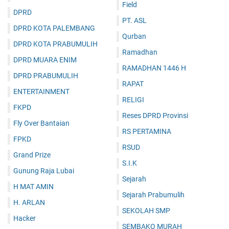
Field
DPRD
PT. ASL
DPRD KOTA PALEMBANG
Qurban
DPRD KOTA PRABUMULIH
Ramadhan
DPRD MUARA ENIM
RAMADHAN 1446 H
DPRD PRABUMULIH
RAPAT
ENTERTAINMENT
RELIGI
FKPD
Reses DPRD Provinsi
Fly Over Bantaian
RS PERTAMINA
FPKD
RSUD
Grand Prize
S.I.K
Gunung Raja Lubai
Sejarah
H MAT AMIN
Sejarah Prabumulih
H. ARLAN
SEKOLAH SMP
Hacker
SEMBAKO MURAH