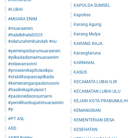
KAPOLDA SUMSEL
#LUBAI
Kapolres
#MUARA ENIM
Karang Agung
#muaraenim
Karang Mulya
#halalbihalal2025
#silaturahimituindah #nu
KARANG RAJA
#pemimpinbarumuaraenim
Karangtaruna
#pilkadadamaimuaraenim
KARNAVAL
#relawansonni
#prosesrekapitulasikpu
KASUS
#stabilitaspascapilkada
KECAMATA LUBAI ILIR
#kemenanganpaslonsonni
#hasilrekapitulasic1
KECAMATAN LUBAI ULU
#paslonedisonsumarni
KEJARI KOTA PRABUMULIH
#pemilihanbupatimuaraenim
#p
KEMANUSIAN
#PT ASL
KEMENTERIAN DESA
ADD
KESEHATAN
AKBP Bobby