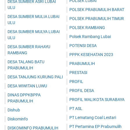
POLSEK LUBAI
DESA SUMBER ASRI LUBAI
ULU
POLSEK PRABUMULIH BARAT
DESA SUMBER MULIA LUBAI
POLSEK PRABUMULIH TIMUR
ULU
POLSEK RAMBANG
DESA SUMBER MULYA LUBAI
Polsek Rambang Lubai
ULU
POTENSI DESA
DESA SUMBER RAHAYU
RAMBANG
PPPK KESEHATAN 2023
DESA TALANG BATU
PRABUMULIH
PRABUMULIH
PRESTASI
DESA TANJUNG KURUNG PALI
PROFIL
DESA WIWITAN LUWU
PROFIL DESA
DINAS DPPKBPPA
PROFIL WALIKOTA SURABAYA
PRABUMULIH
PT ASL
Dishub
PT Lematang Coal Lestari
Diskominfo
PT Pertamina EP Prabumulih
DISKOMINFO PRABUMULIH