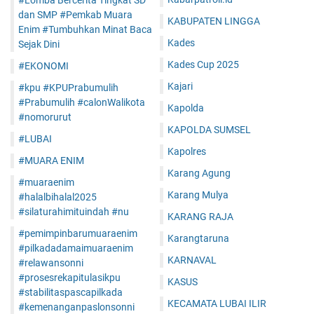
#Lomba Bercerita Tingkat SD
dan SMP #Pemkab Muara
KABUPATEN LINGGA
Enim #Tumbuhkan Minat Baca
Kades
Sejak Dini
Kades Cup 2025
#EKONOMI
Kajari
#kpu #KPUPrabumulih
#Prabumulih #calonWalikota
Kapolda
#nomorurut
KAPOLDA SUMSEL
#LUBAI
Kapolres
#MUARA ENIM
Karang Agung
#muaraenim
Karang Mulya
#halalbihalal2025
#silaturahimituindah #nu
KARANG RAJA
#pemimpinbarumuaraenim
Karangtaruna
#pilkadadamaimuaraenim
KARNAVAL
#relawansonni
#prosesrekapitulasikpu
KASUS
#stabilitaspascapilkada
KECAMATA LUBAI ILIR
#kemenanganpaslonsonni