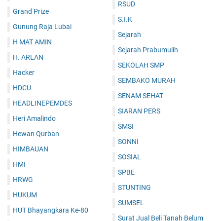
RSUD
Grand Prize
S.I.K
Gunung Raja Lubai
Sejarah
H MAT AMIN
Sejarah Prabumulih
H. ARLAN
SEKOLAH SMP
Hacker
SEMBAKO MURAH
HDCU
SENAM SEHAT
HEADLINEPEMDES
SIARAN PERS
Heri Amalindo
SMSI
Hewan Qurban
SONNI
HIMBAUAN
SOSIAL
HMI
SPBE
HRWG
STUNTING
HUKUM
SUMSEL
HUT Bhayangkara Ke-80
Surat Jual Beli Tanah Belum