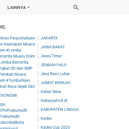
LAINNYA
BEL
Dinas Perpustakaan
JAKARTA
an Kearsipan Muara
JAWA BARAT
nim #Lomba
Jawa Timur
ercerita Muara Enim
Lomba Bercerita
JEMAAH HAJI
ingkat SD dan SMP
Jiwa Baru Lubai
Pemkab Muara
nim #Tumbuhkan
JUM'AT BERKAH
nat Baca Sejak Dini
Kabar Desa
EKONOMI
Kabarpatroli.id
kpu
KABUPATEN LINGGA
KPUPrabumulih
Prabumulih
Kades
calonWalikota
Kades Cup 2025
nomorurut