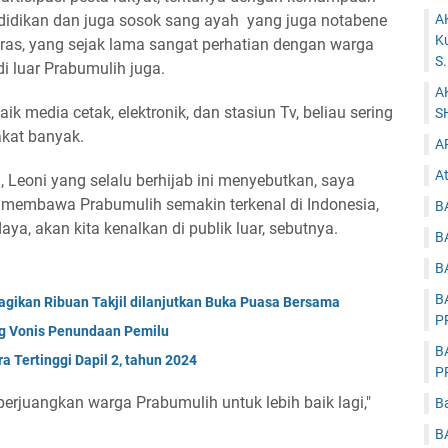
ndidikan dan juga sosok sang ayah yang juga notabene
A
K
ras, yang sejak lama sangat perhatian dengan warga
S
di luar Prabumulih juga.
A
k media cetak, elektronik, dan stasiun Tv, beliau sering
S
kat banyak.
A
At
, Leoni yang selalu berhijab ini menyebutkan, saya
n membawa Prabumulih semakin terkenal di Indonesia,
B
aya, akan kita kenalkan di publik luar, sebutnya.
B
B
B
gikan Ribuan Takjil dilanjutkan Buka Puasa Bersama
P
ng Vonis Penundaan Pemilu
B
a Tertinggi Dapil 2, tahun 2024
P
erjuangkan warga Prabumulih untuk lebih baik lagi,"
B
B