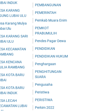
UBAI INDUK
PEMBANGUNAN
ESA KARANG
PEMERINTAH
GUNG LUBAI ULU
Pemkab Muara Enim
esa Karang Mulya
PEMKOT
bai Ulu
PRABUMULIH
ESA KARANG SARI
Pendes Pagar Dewa
UBAI ULU
PENDIDIKAN
ESA KECAMATAN
AMBANG
PENDIDIKAN HUKUM
ESA KENCANA
Penghargaan
ULIA RAMBANG
PENGHITUNGAN
ESA KOTA BARU
SUARA
UBAI
Pengusaha
ESA KOTA BARU
Peristiwa
UBAI INDUK
PERISTIWA
ESA LECAH
ECAMATAN LUBAI
Perkim 2022