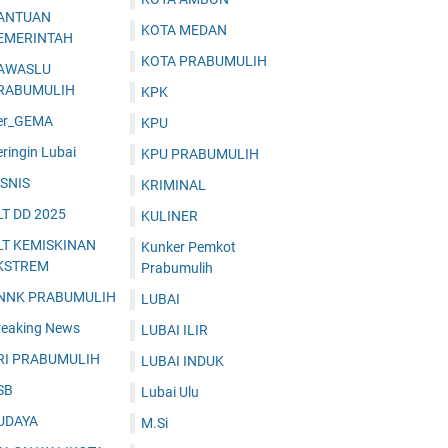
ANTUAN
KOTA MEDAN
EMERINTAH
KOTA PRABUMULIH
AWASLU
RABUMULIH
KPK
er_GEMA
KPU
ringin Lubai
KPU PRABUMULIH
ISNIS
KRIMINAL
LT DD 2025
KULINER
LT KEMISKINAN
Kunker Pemkot
KSTREM
Prabumulih
NNK PRABUMULIH
LUBAI
reaking News
LUBAI ILIR
RI PRABUMULIH
LUBAI INDUK
SB
Lubai Ulu
UDAYA
M.Si