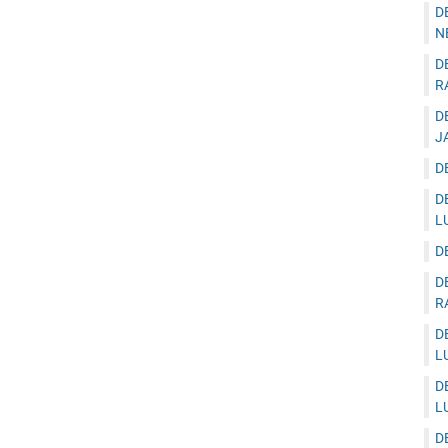
D
N
D
R
D
J
D
D
L
D
D
R
D
L
D
L
D