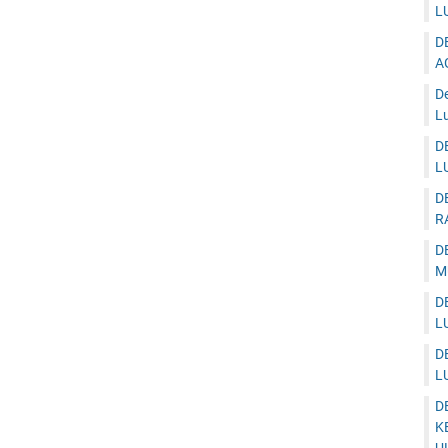
L
D
A
D
Lu
D
L
D
R
D
M
D
L
D
L
D
K