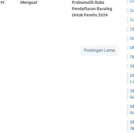
C
AHY
Menguat
Prabumulih Buka
Pendaftaran Bacaleg
Ca
Untuk Pemilu 2024
C
C
D
D
Postingan Lama
D
D
D
L
D
R
D
R
D
I