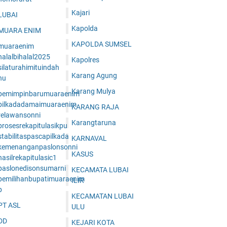
Kajari
LUBAI
Kapolda
MUARA ENIM
KAPOLDA SUMSEL
muaraenim
halalbihalal2025
Kapolres
ilaturahimituindah
Karang Agung
nu
Karang Mulya
pemimpinbarumuaraenim
pilkadadamaimuaraenim
KARANG RAJA
relawansonni
Karangtaruna
prosesrekapitulasikpu
tabilitaspascapilkada
KARNAVAL
kemenanganpaslonsonni
KASUS
asilrekapitulasic1
paslonedisonsumarni
KECAMATA LUBAI
pemilihanbupatimuaraenim
ILIR
p
KECAMATAN LUBAI
PT ASL
ULU
DD
KEJARI KOTA