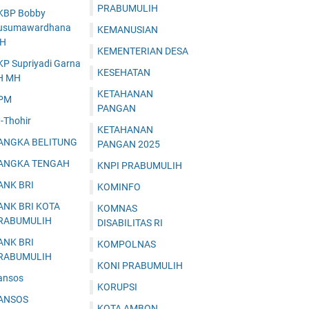
PRABUMULIH
KBP Bobby
usumawardhana
KEMANUSIAN
.H
KEMENTERIAN DESA
KP Supriyadi Garna
KESEHATAN
H MH
KETAHANAN
PM
PANGAN
-Thohir
KETAHANAN
ANGKA BELITUNG
PANGAN 2025
ANGKA TENGAH
KNPI PRABUMULIH
ANK BRI
KOMINFO
ANK BRI KOTA
KOMNAS
RABUMULIH
DISABILITAS RI
ANK BRI
KOMPOLNAS
RABUMULIH
KONI PRABUMULIH
ansos
KORUPSI
ANSOS
KOTA AMBON