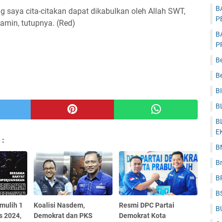
B
saya cita-citakan dapat dikabulkan oleh Allah SWT,
P
amin, tutupnya. (Red)
B
P
B
Be
B
B
B
E
 :
B
B
B
B
mulih 1
Koalisi Nasdem,
Resmi DPC Partai
B
s 2024,
Demokrat dan PKS
Demokrat Kota