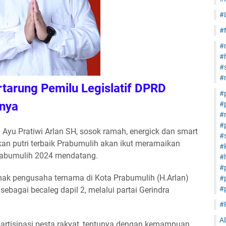
#
#
#
#
#s
#
rtarung Pemilu Legislatif DPRD
#
inya
#
#
#
i Ayu Pratiwi Arlan SH, sosok ramah, energick dan smart
#s
n putri terbaik Prabumulih akan ikut meramaikan
#
 Prabumulih 2024 mendatang.
#h
#
 anak pengusaha ternama di Kota Prabumulih (H.Arlan)
#
#
ebagai becaleg dapil 2, melalui partai Gerindra
#
A
partisipasi pesta rakyat, tentunya dengan kemampuan