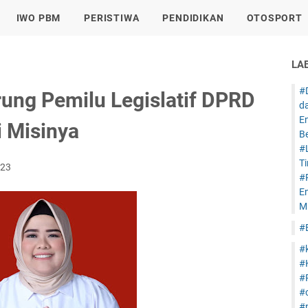
IWO PBM
PERISTIWA
PENDIDIKAN
OTOSPORT
LA
#
rung Pemilu Legislatif DPRD
d
E
i Misinya
B
#
T
023
#
E
Mi
#
#
#
#
#
#