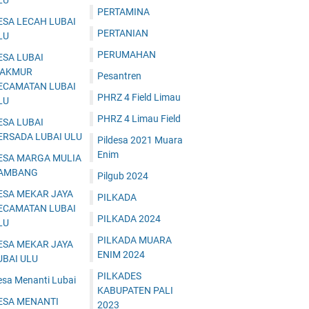
LU
PERTAMINA
ESA LECAH LUBAI
PERTANIAN
LU
PERUMAHAN
ESA LUBAI
AKMUR
Pesantren
ECAMATAN LUBAI
PHRZ 4 Field Limau
LU
PHRZ 4 Limau Field
ESA LUBAI
ERSADA LUBAI ULU
Pildesa 2021 Muara
Enim
ESA MARGA MULIA
AMBANG
Pilgub 2024
ESA MEKAR JAYA
PILKADA
ECAMATAN LUBAI
PILKADA 2024
LU
PILKADA MUARA
ESA MEKAR JAYA
ENIM 2024
UBAI ULU
PILKADES
esa Menanti Lubai
KABUPATEN PALI
ESA MENANTI
2023