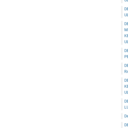
U
D
U
D
M
K
U
D
P
D
R
D
K
U
D
L
D
D