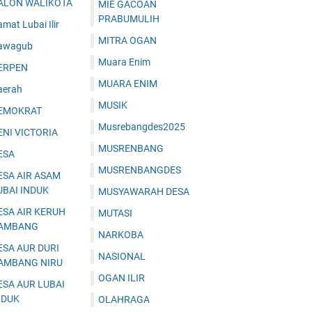
ALON WALIKOTA
MIE GACOAN
PRABUMULIH
mat Lubai Ilir
MITRA OGAN
awagub
Muara Enim
ERPEN
MUARA ENIM
aerah
MUSIK
EMOKRAT
Musrebangdes2025
ENI VICTORIA
MUSRENBANG
ESA
MUSRENBANGDES
ESA AIR ASAM
UBAI INDUK
MUSYAWARAH DESA
ESA AIR KERUH
MUTASI
AMBANG
NARKOBA
ESA AUR DURI
NASIONAL
AMBANG NIRU
OGAN ILIR
ESA AUR LUBAI
NDUK
OLAHRAGA