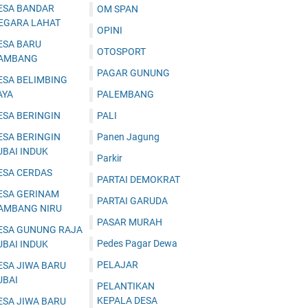
ESA BANDAR
OM SPAN
EGARA LAHAT
OPINI
ESA BARU
OTOSPORT
AMBANG
PAGAR GUNUNG
ESA BELIMBING
AYA
PALEMBANG
ESA BERINGIN
PALI
ESA BERINGIN
Panen Jagung
UBAI INDUK
Parkir
ESA CERDAS
PARTAI DEMOKRAT
ESA GERINAM
PARTAI GARUDA
AMBANG NIRU
PASAR MURAH
ESA GUNUNG RAJA
Pedes Pagar Dewa
UBAI INDUK
PELAJAR
ESA JIWA BARU
UBAI
PELANTIKAN
KEPALA DESA
ESA JIWA BARU