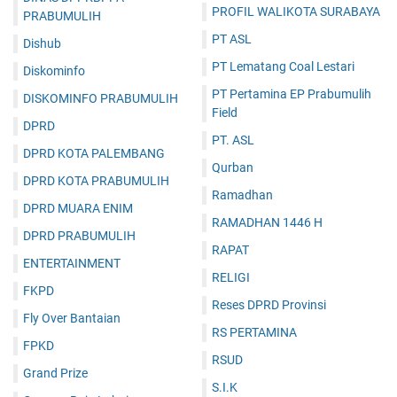
PROFIL WALIKOTA SURABAYA
PRABUMULIH
PT ASL
Dishub
PT Lematang Coal Lestari
Diskominfo
PT Pertamina EP Prabumulih
DISKOMINFO PRABUMULIH
Field
DPRD
PT. ASL
DPRD KOTA PALEMBANG
Qurban
DPRD KOTA PRABUMULIH
Ramadhan
DPRD MUARA ENIM
RAMADHAN 1446 H
DPRD PRABUMULIH
RAPAT
ENTERTAINMENT
RELIGI
FKPD
Reses DPRD Provinsi
Fly Over Bantaian
RS PERTAMINA
FPKD
RSUD
Grand Prize
S.I.K