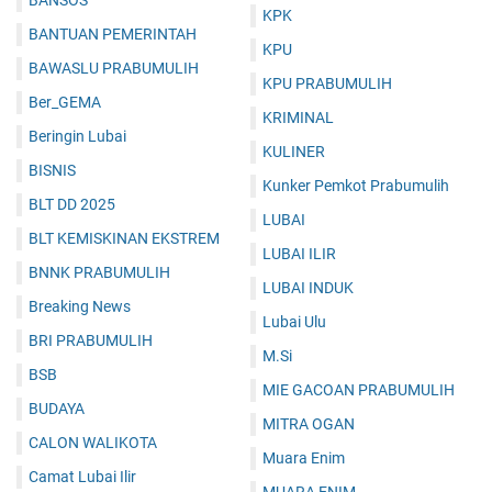
BANSOS
KPK
BANTUAN PEMERINTAH
KPU
BAWASLU PRABUMULIH
KPU PRABUMULIH
Ber_GEMA
KRIMINAL
Beringin Lubai
KULINER
BISNIS
Kunker Pemkot Prabumulih
BLT DD 2025
LUBAI
BLT KEMISKINAN EKSTREM
LUBAI ILIR
BNNK PRABUMULIH
LUBAI INDUK
Breaking News
Lubai Ulu
BRI PRABUMULIH
M.Si
BSB
MIE GACOAN PRABUMULIH
BUDAYA
MITRA OGAN
CALON WALIKOTA
Muara Enim
Camat Lubai Ilir