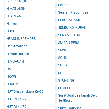
Gunung Raja Lubai
Sejarah
H MAT AMIN
Sejarah Prabumulih
H. ARLAN
SEKOLAH SMP
Hacker
SEMBAKO MURAH
HDCU
SENAM SEHAT
HEADLINEPEMDES
SIARAN PERS
Heri Amalindo
SMSI
Hewan Qurban
SONNI
HIMBAUAN
SOSIAL
HMI
SPBE
HRWG
STUNTING
HUKUM
SUMSEL
HUT Bhayangkara Ke-80
Surat Jual Beli Tanah Belum
HUT RI Ke-79
Sertifikat
HUT RI Ke-79thn
Survei Jarinusa