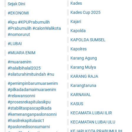
Kades
Sejak Dini
Kades Cup 2025
#EKONOMI
Kajari
#kpu #KPUPrabumulih
#Prabumulih #calonWalikota
Kapolda
#nomorurut
KAPOLDA SUMSEL
#LUBAI
Kapolres
#MUARA ENIM
Karang Agung
#muaraenim
Karang Mulya
#halalbihalal2025
#silaturahimituindah #nu
KARANG RAJA
#pemimpinbarumuaraenim
Karangtaruna
#pilkadadamaimuaraenim
KARNAVAL
#relawansonni
#prosesrekapitulasikpu
KASUS
#stabilitaspascapilkada
KECAMATA LUBAI ILIR
#kemenanganpaslonsonni
#hasilrekapitulasic1
KECAMATAN LUBAI ULU
#paslonedisonsumarni
KEJARI KOTA PRABUMULIH