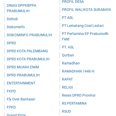
PROFIL DESA
DINAS DPPKBPPA
PROFIL WALIKOTA SURABAYA
PRABUMULIH
PT ASL
Dishub
PT Lematang Coal Lestari
Diskominfo
PT Pertamina EP Prabumulih
DISKOMINFO PRABUMULIH
Field
DPRD
PT. ASL
DPRD KOTA PALEMBANG
Qurban
DPRD KOTA PRABUMULIH
Ramadhan
DPRD MUARA ENIM
RAMADHAN 1446 H
DPRD PRABUMULIH
RAPAT
ENTERTAINMENT
RELIGI
FKPD
Reses DPRD Provinsi
Fly Over Bantaian
RS PERTAMINA
FPKD
RSUD
Grand Prize