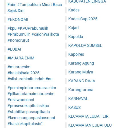
KABUPATEN LINGGA
Enim #Tumbuhkan Minat Baca
Kades
Sejak Dini
Kades Cup 2025
#EKONOMI
Kajari
#kpu #KPUPrabumulih
#Prabumulih #calonWalikota
Kapolda
#nomorurut
KAPOLDA SUMSEL
#LUBAI
Kapolres
#MUARA ENIM
Karang Agung
#muaraenim
Karang Mulya
#halalbihalal2025
#silaturahimituindah #nu
KARANG RAJA
#pemimpinbarumuaraenim
Karangtaruna
#pilkadadamaimuaraenim
KARNAVAL
#relawansonni
#prosesrekapitulasikpu
KASUS
#stabilitaspascapilkada
KECAMATA LUBAI ILIR
#kemenanganpaslonsonni
#hasilrekapitulasic1
KECAMATAN LUBAI ULU