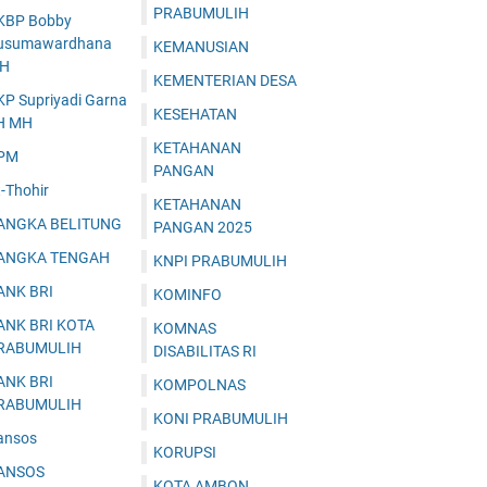
PRABUMULIH
KBP Bobby
usumawardhana
KEMANUSIAN
.H
KEMENTERIAN DESA
KP Supriyadi Garna
KESEHATAN
H MH
KETAHANAN
PM
PANGAN
-Thohir
KETAHANAN
ANGKA BELITUNG
PANGAN 2025
ANGKA TENGAH
KNPI PRABUMULIH
ANK BRI
KOMINFO
ANK BRI KOTA
KOMNAS
RABUMULIH
DISABILITAS RI
ANK BRI
KOMPOLNAS
RABUMULIH
KONI PRABUMULIH
ansos
KORUPSI
ANSOS
KOTA AMBON