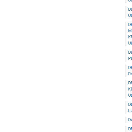
U
D
U
D
M
K
U
D
P
D
R
D
K
U
D
L
D
D