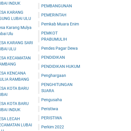
UBAI INDUK
PEMBANGUNAN
ESA KARANG
PEMERINTAH
GUNG LUBAI ULU
Pemkab Muara Enim
esa Karang Mulya
PEMKOT
bai Ulu
PRABUMULIH
ESA KARANG SARI
Pendes Pagar Dewa
UBAI ULU
PENDIDIKAN
ESA KECAMATAN
AMBANG
PENDIDIKAN HUKUM
ESA KENCANA
Penghargaan
ULIA RAMBANG
PENGHITUNGAN
ESA KOTA BARU
SUARA
UBAI
Pengusaha
ESA KOTA BARU
Peristiwa
UBAI INDUK
PERISTIWA
ESA LECAH
ECAMATAN LUBAI
Perkim 2022