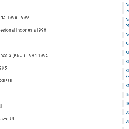
B
P
arta 1998-1999
B
P
fesional Indonesia1998
B
Be
B
donesia (KBUI) 1994-1995
B
1995
B
E
SIP UI
B
B
B
UI
B
iswa UI
B