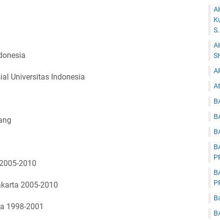
A
K
S
A
ndonesia
S
A
l Universitas Indonesia
At
 :
B
B
ang
B
B
P
 2005-2010
B
P
akarta 2005-2010
B
ta 1998-2001
B