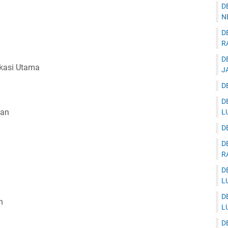
D
N
D
R
D
ikasi Utama
J
D
D
tan
L
D
D
R
D
L
D
h
L
D