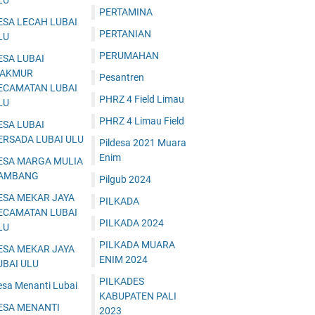
LU
PERTAMINA
ESA LECAH LUBAI
PERTANIAN
LU
PERUMAHAN
ESA LUBAI
AKMUR
Pesantren
ECAMATAN LUBAI
PHRZ 4 Field Limau
LU
PHRZ 4 Limau Field
ESA LUBAI
ERSADA LUBAI ULU
Pildesa 2021 Muara
Enim
ESA MARGA MULIA
AMBANG
Pilgub 2024
ESA MEKAR JAYA
PILKADA
ECAMATAN LUBAI
PILKADA 2024
LU
PILKADA MUARA
ESA MEKAR JAYA
ENIM 2024
UBAI ULU
PILKADES
esa Menanti Lubai
KABUPATEN PALI
ESA MENANTI
2023