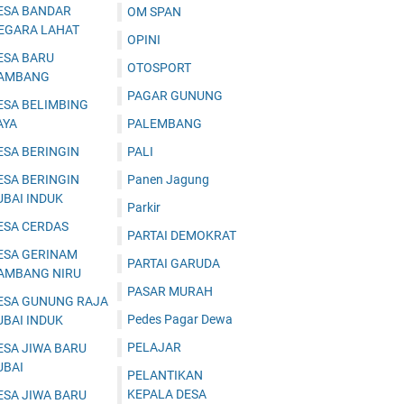
ESA BANDAR
OM SPAN
EGARA LAHAT
OPINI
ESA BARU
OTOSPORT
AMBANG
PAGAR GUNUNG
ESA BELIMBING
AYA
PALEMBANG
ESA BERINGIN
PALI
ESA BERINGIN
Panen Jagung
UBAI INDUK
Parkir
ESA CERDAS
PARTAI DEMOKRAT
ESA GERINAM
PARTAI GARUDA
AMBANG NIRU
PASAR MURAH
ESA GUNUNG RAJA
Pedes Pagar Dewa
UBAI INDUK
PELAJAR
ESA JIWA BARU
UBAI
PELANTIKAN
KEPALA DESA
ESA JIWA BARU