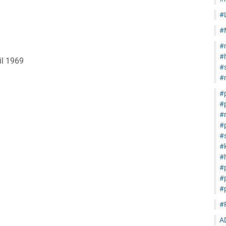
#
#
#
#
il 1969
#s
#
#
#
#
#
#s
#
#h
#
#
#
#
A