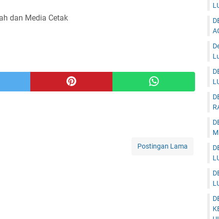
L
alah dan Media Cetak
D
A
D
Lu
D
L
D
R
D
M
Postingan Lama
D
L
D
L
D
K