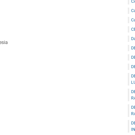
C
Ca
C
C
D
esia
D
D
D
D
L
D
R
D
R
D
I