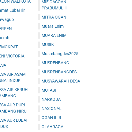
ALON WALIKOTA
MIE GACOAN
PRABUMULIH
mat Lubai Ilir
MITRA OGAN
awagub
Muara Enim
ERPEN
MUARA ENIM
aerah
MUSIK
EMOKRAT
Musrebangdes2025
ENI VICTORIA
MUSRENBANG
ESA
MUSRENBANGDES
ESA AIR ASAM
UBAI INDUK
MUSYAWARAH DESA
ESA AIR KERUH
MUTASI
AMBANG
NARKOBA
ESA AUR DURI
NASIONAL
AMBANG NIRU
OGAN ILIR
ESA AUR LUBAI
NDUK
OLAHRAGA