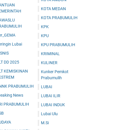
ANTUAN
KOTA MEDAN
EMERINTAH
KOTA PRABUMULIH
AWASLU
RABUMULIH
KPK
er_GEMA
KPU
ringin Lubai
KPU PRABUMULIH
ISNIS
KRIMINAL
LT DD 2025
KULINER
LT KEMISKINAN
Kunker Pemkot
KSTREM
Prabumulih
NNK PRABUMULIH
LUBAI
reaking News
LUBAI ILIR
RI PRABUMULIH
LUBAI INDUK
SB
Lubai Ulu
UDAYA
M.Si