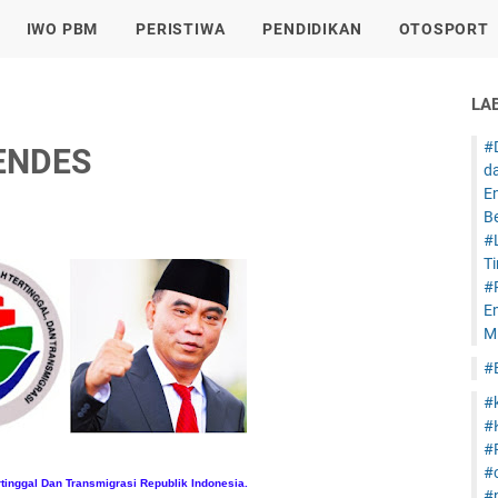
IWO PBM
PERISTIWA
PENDIDIKAN
OTOSPORT
LA
#
ENDES
d
E
B
#
T
#
E
Mi
#
#
#
#
#
inggal Dan Transmigrasi Republik Indonesia.
#