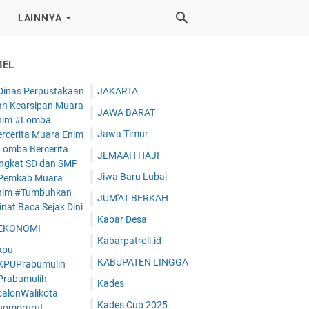
LAINNYA
BEL
Dinas Perpustakaan
JAKARTA
an Kearsipan Muara
JAWA BARAT
nim #Lomba
Jawa Timur
ercerita Muara Enim
Lomba Bercerita
JEMAAH HAJI
ingkat SD dan SMP
Jiwa Baru Lubai
Pemkab Muara
nim #Tumbuhkan
JUM'AT BERKAH
nat Baca Sejak Dini
Kabar Desa
EKONOMI
Kabarpatroli.id
kpu
KABUPATEN LINGGA
KPUPrabumulih
Prabumulih
Kades
calonWalikota
Kades Cup 2025
nomorurut