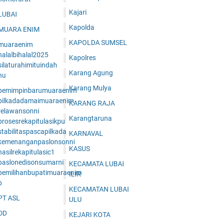
Kajari
LUBAI
Kapolda
MUARA ENIM
KAPOLDA SUMSEL
muaraenim
halalbihalal2025
Kapolres
ilaturahimituindah
Karang Agung
nu
Karang Mulya
pemimpinbarumuaraenim
pilkadadamaimuaraenim
KARANG RAJA
relawansonni
Karangtaruna
prosesrekapitulasikpu
tabilitaspascapilkada
KARNAVAL
kemenanganpaslonsonni
KASUS
asilrekapitulasic1
paslonedisonsumarni
KECAMATA LUBAI
pemilihanbupatimuaraenim
ILIR
p
KECAMATAN LUBAI
PT ASL
ULU
DD
KEJARI KOTA