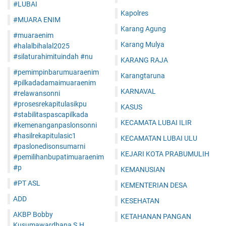
#LUBAI
Kapolres
#MUARA ENIM
Karang Agung
#muaraenim
Karang Mulya
#halalbihalal2025
#silaturahimituindah #nu
KARANG RAJA
#pemimpinbarumuaraenim
Karangtaruna
#pilkadadamaimuaraenim
KARNAVAL
#relawansonni
#prosesrekapitulasikpu
KASUS
#stabilitaspascapilkada
KECAMATA LUBAI ILIR
#kemenanganpaslonsonni
#hasilrekapitulasic1
KECAMATAN LUBAI ULU
#paslonedisonsumarni
KEJARI KOTA PRABUMULIH
#pemilihanbupatimuaraenim
#p
KEMANUSIAN
#PT ASL
KEMENTERIAN DESA
ADD
KESEHATAN
AKBP Bobby
KETAHANAN PANGAN
Kusumawardhana S.H