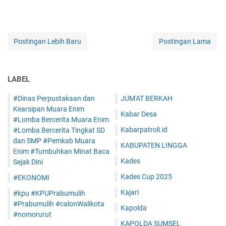
Postingan Lebih Baru
Postingan Lama
LABEL
#Dinas Perpustakaan dan
JUM'AT BERKAH
Kearsipan Muara Enim
Kabar Desa
#Lomba Bercerita Muara Enim
Kabarpatroli.id
#Lomba Bercerita Tingkat SD
dan SMP #Pemkab Muara
KABUPATEN LINGGA
Enim #Tumbuhkan Minat Baca
Kades
Sejak Dini
Kades Cup 2025
#EKONOMI
Kajari
#kpu #KPUPrabumulih
#Prabumulih #calonWalikota
Kapolda
#nomorurut
KAPOLDA SUMSEL