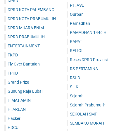
DPRD
PT. ASL
DPRD KOTA PALEMBANG
Qurban
DPRD KOTA PRABUMULIH
Ramadhan
DPRD MUARA ENIM
RAMADHAN 1446 H
DPRD PRABUMULIH
RAPAT
ENTERTAINMENT
RELIGI
FKPD
Reses DPRD Provinsi
Fly Over Bantaian
RS PERTAMINA
FPKD
RSUD
Grand Prize
S.I.K
Gunung Raja Lubai
Sejarah
H MAT AMIN
Sejarah Prabumulih
H. ARLAN
SEKOLAH SMP
Hacker
SEMBAKO MURAH
HDCU