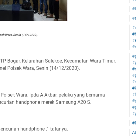
#
#
#
#
sek Wara, Senin (14/12/20).
#s
#
#
TP Bogar, Kelurahan Salekoe, Kecamatan Wara Timur,
#
nel Polsek Wara, Senin (14/12/2020).
#
#
#s
#
 Polsek Wara, Ipda A Akbar, pelaku yang bernama
#h
#
pencurian handphone merek Samsung A20 S.
#
#
#
pencurian handphone ,” katanya.
A