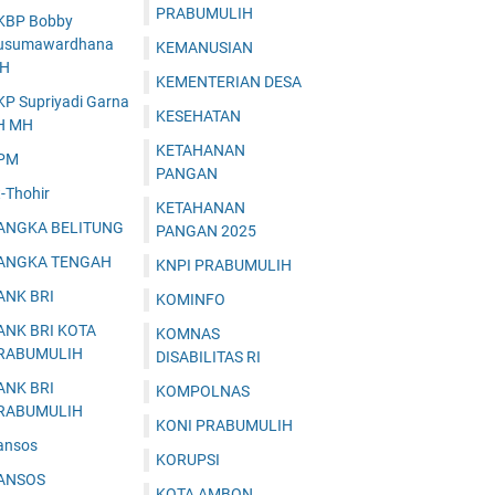
PRABUMULIH
KBP Bobby
usumawardhana
KEMANUSIAN
.H
KEMENTERIAN DESA
KP Supriyadi Garna
KESEHATAN
H MH
KETAHANAN
PM
PANGAN
-Thohir
KETAHANAN
ANGKA BELITUNG
PANGAN 2025
ANGKA TENGAH
KNPI PRABUMULIH
ANK BRI
KOMINFO
ANK BRI KOTA
KOMNAS
RABUMULIH
DISABILITAS RI
ANK BRI
KOMPOLNAS
RABUMULIH
KONI PRABUMULIH
ansos
KORUPSI
ANSOS
KOTA AMBON