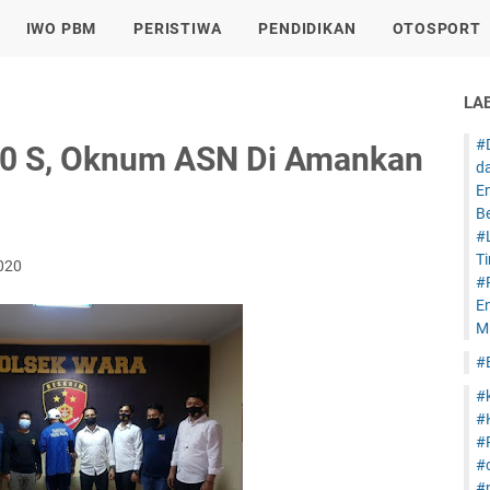
IWO PBM
PERISTIWA
PENDIDIKAN
OTOSPORT
LA
#
20 S, Oknum ASN Di Amankan
d
E
B
#
T
2020
#
E
Mi
#
#
#
#
#
#