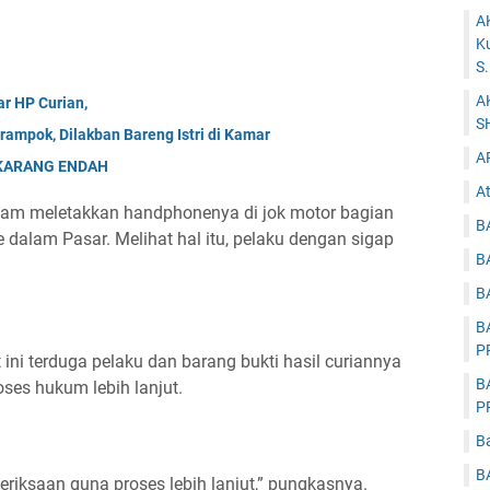
A
K
S
A
r HP Curian,
S
erampok, Dilakban Bareng Istri di Kamar
A
 KARANG ENDAH
At
stam meletakkan handphonenya di jok motor bagian
B
dalam Pasar. Melihat hal itu, pelaku dengan sigap
B
B
B
P
 ini terduga pelaku dan barang bukti hasil curiannya
B
ses hukum lebih lanjut.
P
B
B
eriksaan guna proses lebih lanjut,” pungkasnya.