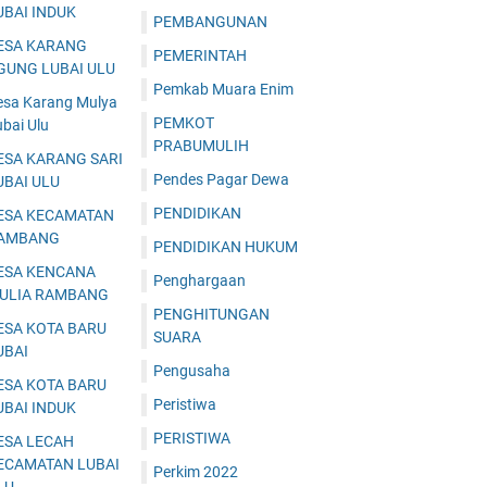
UBAI INDUK
PEMBANGUNAN
ESA KARANG
PEMERINTAH
GUNG LUBAI ULU
Pemkab Muara Enim
esa Karang Mulya
PEMKOT
bai Ulu
PRABUMULIH
ESA KARANG SARI
Pendes Pagar Dewa
UBAI ULU
PENDIDIKAN
ESA KECAMATAN
AMBANG
PENDIDIKAN HUKUM
ESA KENCANA
Penghargaan
ULIA RAMBANG
PENGHITUNGAN
ESA KOTA BARU
SUARA
UBAI
Pengusaha
ESA KOTA BARU
Peristiwa
UBAI INDUK
PERISTIWA
ESA LECAH
ECAMATAN LUBAI
Perkim 2022