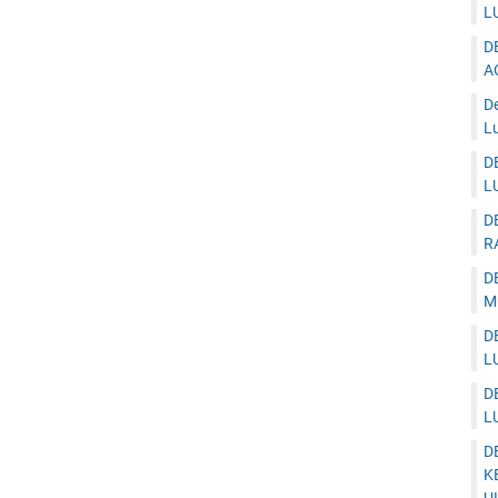
L
D
A
D
Lu
D
L
D
R
D
M
D
L
D
L
D
K