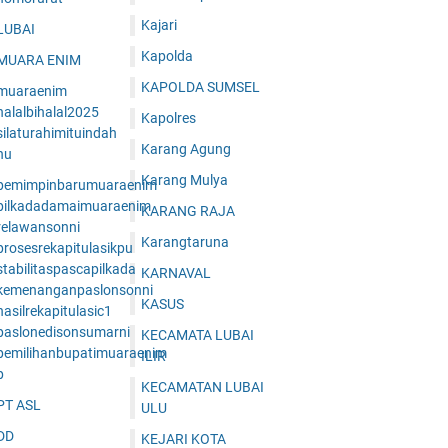
Kajari
LUBAI
Kapolda
MUARA ENIM
KAPOLDA SUMSEL
muaraenim
halalbihalal2025
Kapolres
ilaturahimituindah
Karang Agung
nu
Karang Mulya
pemimpinbarumuaraenim
pilkadadamaimuaraenim
KARANG RAJA
relawansonni
Karangtaruna
prosesrekapitulasikpu
tabilitaspascapilkada
KARNAVAL
kemenanganpaslonsonni
KASUS
asilrekapitulasic1
paslonedisonsumarni
KECAMATA LUBAI
pemilihanbupatimuaraenim
ILIR
p
KECAMATAN LUBAI
PT ASL
ULU
DD
KEJARI KOTA