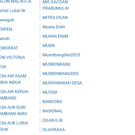
ALON WALIKOTA
MIE GACOAN
PRABUMULIH
mat Lubai Ilir
MITRA OGAN
awagub
Muara Enim
ERPEN
MUARA ENIM
aerah
MUSIK
EMOKRAT
Musrebangdes2025
ENI VICTORIA
MUSRENBANG
ESA
MUSRENBANGDES
ESA AIR ASAM
UBAI INDUK
MUSYAWARAH DESA
ESA AIR KERUH
MUTASI
AMBANG
NARKOBA
ESA AUR DURI
NASIONAL
AMBANG NIRU
OGAN ILIR
ESA AUR LUBAI
NDUK
OLAHRAGA