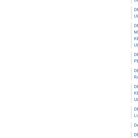
U
D
U
D
M
K
U
D
P
D
R
D
K
U
D
L
D
D