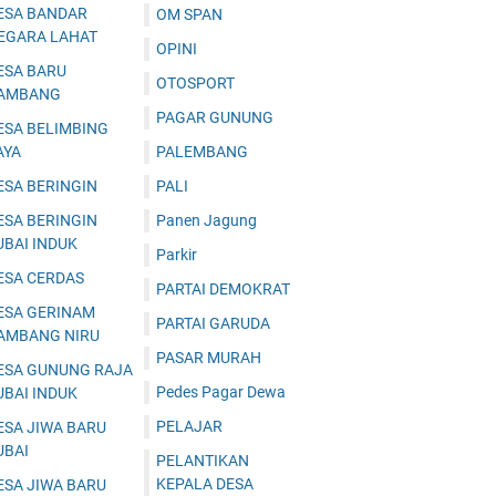
ESA BANDAR
OM SPAN
EGARA LAHAT
OPINI
ESA BARU
OTOSPORT
AMBANG
PAGAR GUNUNG
ESA BELIMBING
AYA
PALEMBANG
ESA BERINGIN
PALI
ESA BERINGIN
Panen Jagung
UBAI INDUK
Parkir
ESA CERDAS
PARTAI DEMOKRAT
ESA GERINAM
PARTAI GARUDA
AMBANG NIRU
PASAR MURAH
ESA GUNUNG RAJA
Pedes Pagar Dewa
UBAI INDUK
PELAJAR
ESA JIWA BARU
UBAI
PELANTIKAN
KEPALA DESA
ESA JIWA BARU