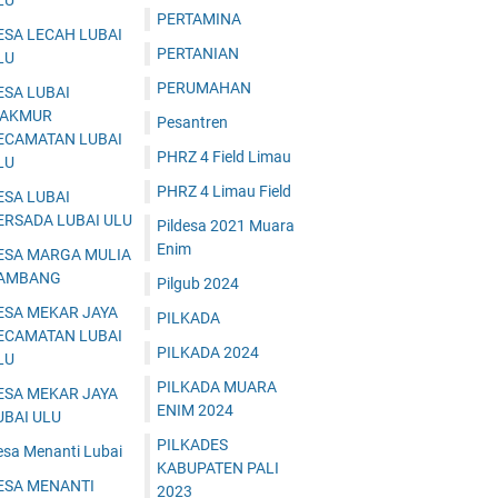
LU
PERTAMINA
ESA LECAH LUBAI
PERTANIAN
LU
PERUMAHAN
ESA LUBAI
AKMUR
Pesantren
ECAMATAN LUBAI
PHRZ 4 Field Limau
LU
PHRZ 4 Limau Field
ESA LUBAI
ERSADA LUBAI ULU
Pildesa 2021 Muara
Enim
ESA MARGA MULIA
AMBANG
Pilgub 2024
ESA MEKAR JAYA
PILKADA
ECAMATAN LUBAI
PILKADA 2024
LU
PILKADA MUARA
ESA MEKAR JAYA
ENIM 2024
UBAI ULU
PILKADES
esa Menanti Lubai
KABUPATEN PALI
ESA MENANTI
2023