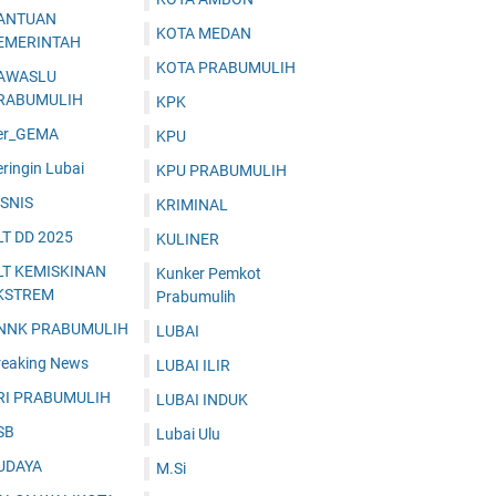
ANTUAN
KOTA MEDAN
EMERINTAH
KOTA PRABUMULIH
AWASLU
RABUMULIH
KPK
er_GEMA
KPU
ringin Lubai
KPU PRABUMULIH
ISNIS
KRIMINAL
LT DD 2025
KULINER
LT KEMISKINAN
Kunker Pemkot
KSTREM
Prabumulih
NNK PRABUMULIH
LUBAI
reaking News
LUBAI ILIR
RI PRABUMULIH
LUBAI INDUK
SB
Lubai Ulu
UDAYA
M.Si