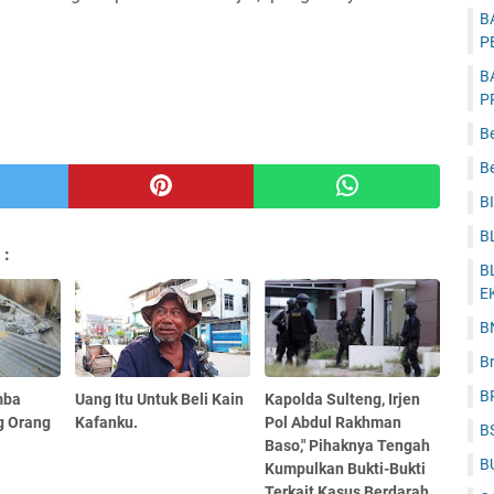
B
P
B
P
B
Be
B
B
 :
B
E
B
B
B
mba
Uang Itu Untuk Beli Kain
Kapolda Sulteng, Irjen
g Orang
Kafanku.
Pol Abdul Rakhman
B
Baso," Pihaknya Tengah
B
Kumpulkan Bukti-Bukti
Terkait Kasus Berdarah