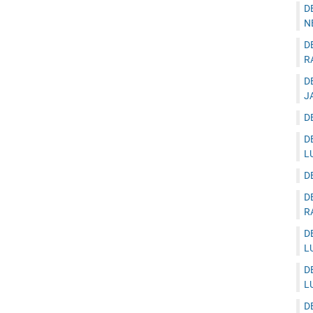
D
N
D
R
D
J
D
D
L
D
D
R
D
L
D
L
D