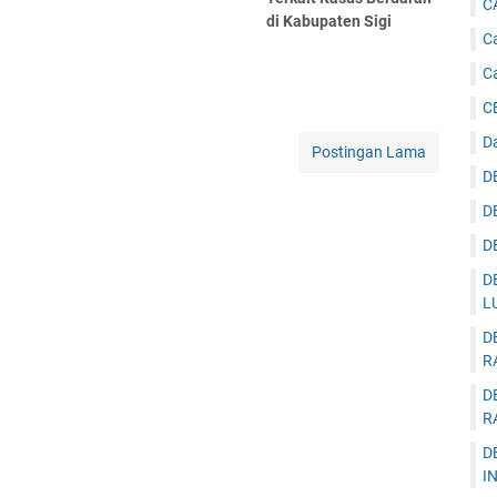
C
di Kabupaten Sigi
Ca
C
C
D
Postingan Lama
D
D
D
D
L
D
R
D
R
D
I