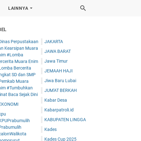
LAINNYA
BEL
Dinas Perpustakaan
JAKARTA
an Kearsipan Muara
JAWA BARAT
nim #Lomba
Jawa Timur
ercerita Muara Enim
Lomba Bercerita
JEMAAH HAJI
ingkat SD dan SMP
Jiwa Baru Lubai
Pemkab Muara
nim #Tumbuhkan
JUM'AT BERKAH
nat Baca Sejak Dini
Kabar Desa
EKONOMI
Kabarpatroli.id
kpu
KABUPATEN LINGGA
KPUPrabumulih
Prabumulih
Kades
calonWalikota
Kades Cup 2025
nomorurut