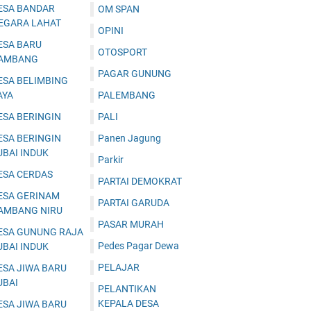
ESA BANDAR
OM SPAN
EGARA LAHAT
OPINI
ESA BARU
OTOSPORT
AMBANG
PAGAR GUNUNG
ESA BELIMBING
AYA
PALEMBANG
ESA BERINGIN
PALI
ESA BERINGIN
Panen Jagung
UBAI INDUK
Parkir
ESA CERDAS
PARTAI DEMOKRAT
ESA GERINAM
PARTAI GARUDA
AMBANG NIRU
PASAR MURAH
ESA GUNUNG RAJA
Pedes Pagar Dewa
UBAI INDUK
PELAJAR
ESA JIWA BARU
UBAI
PELANTIKAN
KEPALA DESA
ESA JIWA BARU