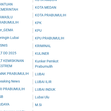
ANTUAN
KOTA MEDAN
EMERINTAH
KOTA PRABUMULIH
AWASLU
RABUMULIH
KPK
er_GEMA
KPU
ringin Lubai
KPU PRABUMULIH
ISNIS
KRIMINAL
LT DD 2025
KULINER
LT KEMISKINAN
Kunker Pemkot
KSTREM
Prabumulih
NNK PRABUMULIH
LUBAI
reaking News
LUBAI ILIR
RI PRABUMULIH
LUBAI INDUK
SB
Lubai Ulu
UDAYA
M.Si