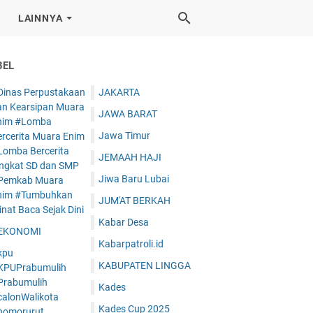
LAINNYA
BEL
Dinas Perpustakaan
JAKARTA
an Kearsipan Muara
JAWA BARAT
nim #Lomba
Jawa Timur
ercerita Muara Enim
Lomba Bercerita
JEMAAH HAJI
ingkat SD dan SMP
Jiwa Baru Lubai
Pemkab Muara
nim #Tumbuhkan
JUM'AT BERKAH
nat Baca Sejak Dini
Kabar Desa
EKONOMI
Kabarpatroli.id
kpu
KABUPATEN LINGGA
KPUPrabumulih
Prabumulih
Kades
calonWalikota
Kades Cup 2025
nomorurut