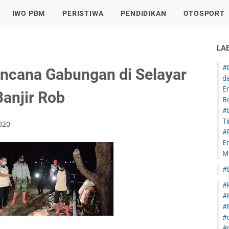
IWO PBM
PERISTIWA
PENDIDIKAN
OTOSPORT
LA
#
encana Gabungan di Selayar
d
E
Banjir Rob
B
#
T
2020
#
E
Mi
#
#
#
#
#
#