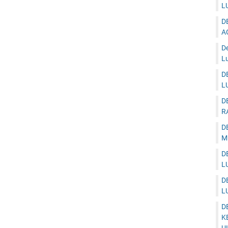
L
D
A
D
Lu
D
L
D
R
D
M
D
L
D
L
D
K