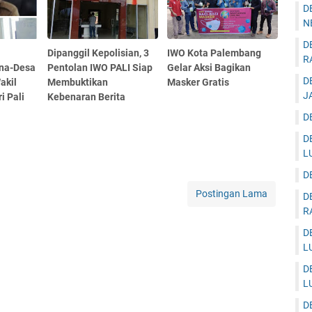
D
N
D
Dipanggil Kepolisian, 3
IWO Kota Palembang
R
na-Desa
Pentolan IWO PALI Siap
Gelar Aksi Bagikan
D
akil
Membuktikan
Masker Gratis
J
i Pali
Kebenaran Berita
D
D
L
D
Postingan Lama
D
R
D
L
D
L
D