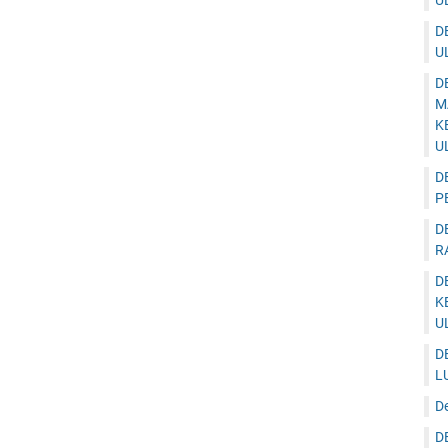
U
D
U
D
M
K
U
D
P
D
R
D
K
U
D
L
D
D