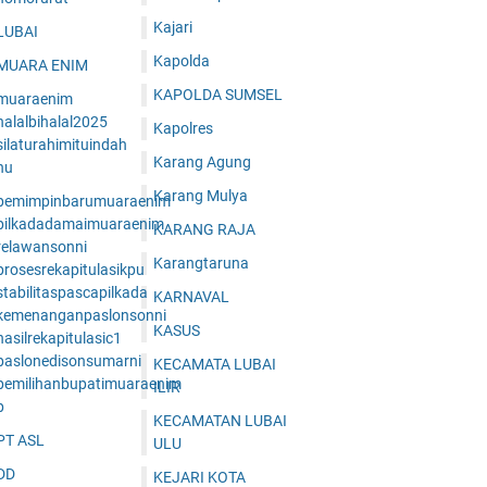
Kajari
LUBAI
Kapolda
MUARA ENIM
KAPOLDA SUMSEL
muaraenim
halalbihalal2025
Kapolres
ilaturahimituindah
Karang Agung
nu
Karang Mulya
pemimpinbarumuaraenim
pilkadadamaimuaraenim
KARANG RAJA
relawansonni
Karangtaruna
prosesrekapitulasikpu
tabilitaspascapilkada
KARNAVAL
kemenanganpaslonsonni
KASUS
asilrekapitulasic1
paslonedisonsumarni
KECAMATA LUBAI
pemilihanbupatimuaraenim
ILIR
p
KECAMATAN LUBAI
PT ASL
ULU
DD
KEJARI KOTA