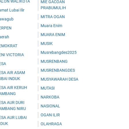
ALON WALIKOTA
MIE GACOAN
PRABUMULIH
mat Lubai Ilir
MITRA OGAN
awagub
Muara Enim
ERPEN
MUARA ENIM
aerah
MUSIK
EMOKRAT
Musrebangdes2025
ENI VICTORIA
MUSRENBANG
ESA
MUSRENBANGDES
ESA AIR ASAM
UBAI INDUK
MUSYAWARAH DESA
ESA AIR KERUH
MUTASI
AMBANG
NARKOBA
ESA AUR DURI
NASIONAL
AMBANG NIRU
OGAN ILIR
ESA AUR LUBAI
NDUK
OLAHRAGA