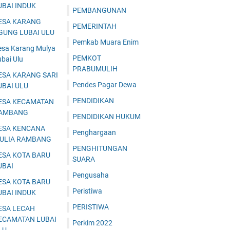
UBAI INDUK
PEMBANGUNAN
ESA KARANG
PEMERINTAH
GUNG LUBAI ULU
Pemkab Muara Enim
esa Karang Mulya
PEMKOT
bai Ulu
PRABUMULIH
ESA KARANG SARI
Pendes Pagar Dewa
UBAI ULU
PENDIDIKAN
ESA KECAMATAN
AMBANG
PENDIDIKAN HUKUM
ESA KENCANA
Penghargaan
ULIA RAMBANG
PENGHITUNGAN
ESA KOTA BARU
SUARA
UBAI
Pengusaha
ESA KOTA BARU
Peristiwa
UBAI INDUK
PERISTIWA
ESA LECAH
ECAMATAN LUBAI
Perkim 2022