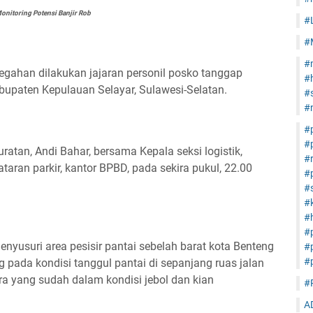
onitoring Potensi Banjir Rob
#
#
#
egahan dilakukan jajaran personil posko tanggap
#
upaten Kepulauan Selayar, Sulawesi-Selatan.
#s
#
#
#
atan, Andi Bahar, bersama Kepala seksi logistik,
#
aran parkir, kantor BPBD, pada sekira pukul, 22.00
#
#s
#
#h
#
nyusuri area pesisir pantai sebelah barat kota Benteng
#
#
pada kondisi tanggul pantai di sepanjang ruas jalan
ra yang sudah dalam kondisi jebol dan kian
#
A