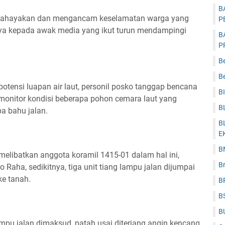
B
mbahayakan dan mengancam keselamatan warga yang
P
snya kepada awak media yang ikut turun mendampingi
B
P
B
Be
otensi luapan air laut, personil posko tanggap bencana
B
monitor kondisi beberapa pohon cemara laut yang
B
a bahu jalan.
B
E
B
melibatkan anggota koramil 1415-01 dalam hal ini,
B
 Raha, sedikitnya, tiga unit tiang lampu jalan dijumpai
ke tanah.
B
B
B
ampu jalan dimaksud, patah usai diterjang angin kencang