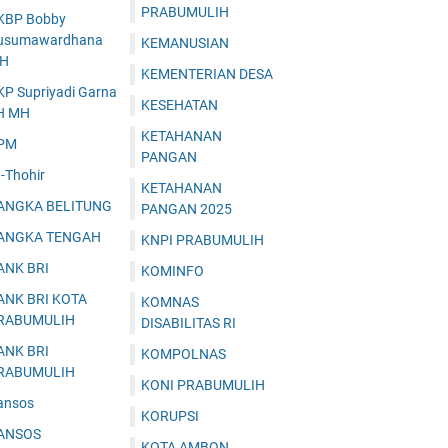
PRABUMULIH
KBP Bobby
usumawardhana
KEMANUSIAN
.H
KEMENTERIAN DESA
KP Supriyadi Garna
KESEHATAN
H MH
KETAHANAN
PM
PANGAN
-Thohir
KETAHANAN
ANGKA BELITUNG
PANGAN 2025
ANGKA TENGAH
KNPI PRABUMULIH
ANK BRI
KOMINFO
ANK BRI KOTA
KOMNAS
RABUMULIH
DISABILITAS RI
ANK BRI
KOMPOLNAS
RABUMULIH
KONI PRABUMULIH
ansos
KORUPSI
ANSOS
KOTA AMBON