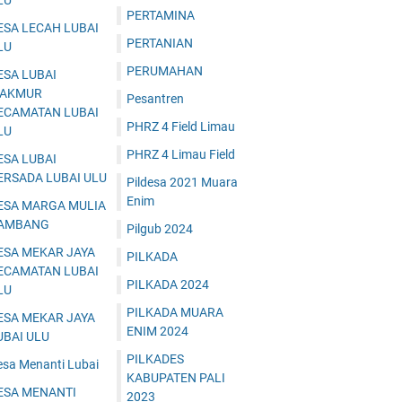
LU
PERTAMINA
ESA LECAH LUBAI
PERTANIAN
LU
PERUMAHAN
ESA LUBAI
AKMUR
Pesantren
ECAMATAN LUBAI
PHRZ 4 Field Limau
LU
PHRZ 4 Limau Field
ESA LUBAI
ERSADA LUBAI ULU
Pildesa 2021 Muara
Enim
ESA MARGA MULIA
AMBANG
Pilgub 2024
ESA MEKAR JAYA
PILKADA
ECAMATAN LUBAI
PILKADA 2024
LU
PILKADA MUARA
ESA MEKAR JAYA
ENIM 2024
UBAI ULU
PILKADES
esa Menanti Lubai
KABUPATEN PALI
ESA MENANTI
2023