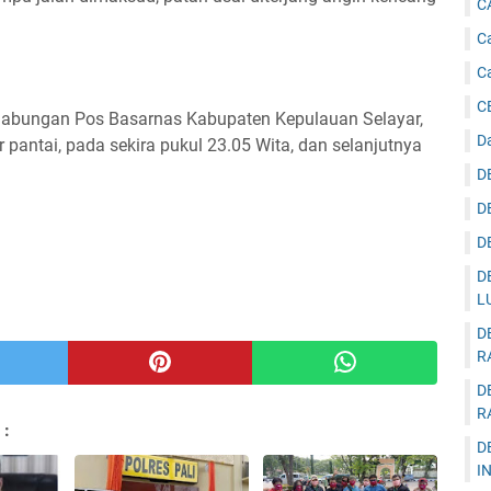
C
Ca
C
C
abungan Pos Basarnas Kabupaten Kepulauan Selayar,
D
 pantai, pada sekira pukul 23.05 Wita, dan selanjutnya
D
D
D
D
L
D
R
D
R
 :
D
I