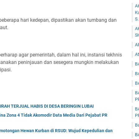
A
K
S
beberapa hari kedepan, dipastikan akan tumbang dan
aut.
A
S
A
erharap agar pemerintah, dalam hal ini, instansi tekhnis
At
ksanakan peninjauan dan sesegera mungkin melakukan
B
ipasi.
B
B
B
P
AH TERJUAL HABIS DI DESA BERINGIN LUBAI
B
na Zona 4 Tidak Akomodir Data Media Dari Pejabat PR
P
B
emotongan Hewan Kurban di RSUD: Wujud Kepedulian dan
B