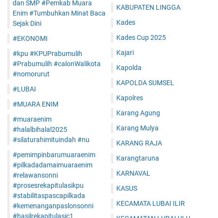
dan SMP #Pemkab Muara
KABUPATEN LINGGA
Enim #Tumbuhkan Minat Baca
Kades
Sejak Dini
Kades Cup 2025
#EKONOMI
Kajari
#kpu #KPUPrabumulih
#Prabumulih #calonWalikota
Kapolda
#nomorurut
KAPOLDA SUMSEL
#LUBAI
Kapolres
#MUARA ENIM
Karang Agung
#muaraenim
Karang Mulya
#halalbihalal2025
#silaturahimituindah #nu
KARANG RAJA
#pemimpinbarumuaraenim
Karangtaruna
#pilkadadamaimuaraenim
KARNAVAL
#relawansonni
#prosesrekapitulasikpu
KASUS
#stabilitaspascapilkada
KECAMATA LUBAI ILIR
#kemenanganpaslonsonni
#hasilrekapitulasic1