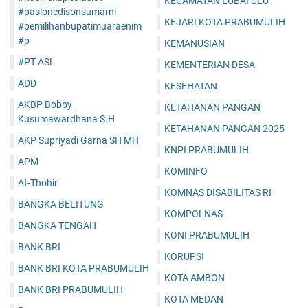
KECAMATAN LUBAI ULU
#paslonedisonsumarni
KEJARI KOTA PRABUMULIH
#pemilihanbupatimuaraenim
#p
KEMANUSIAN
#PT ASL
KEMENTERIAN DESA
ADD
KESEHATAN
AKBP Bobby
KETAHANAN PANGAN
Kusumawardhana S.H
KETAHANAN PANGAN 2025
AKP Supriyadi Garna SH MH
KNPI PRABUMULIH
APM
KOMINFO
At-Thohir
KOMNAS DISABILITAS RI
BANGKA BELITUNG
KOMPOLNAS
BANGKA TENGAH
KONI PRABUMULIH
BANK BRI
KORUPSI
BANK BRI KOTA PRABUMULIH
KOTA AMBON
BANK BRI PRABUMULIH
KOTA MEDAN