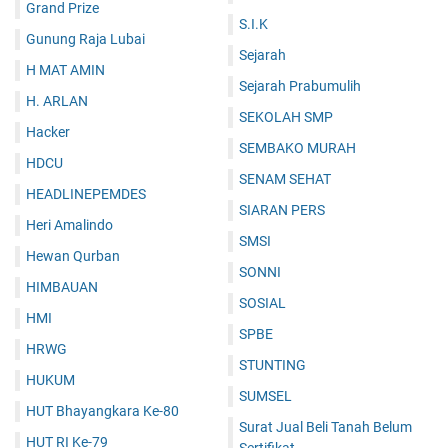
Grand Prize
S.I.K
Gunung Raja Lubai
Sejarah
H MAT AMIN
Sejarah Prabumulih
H. ARLAN
SEKOLAH SMP
Hacker
SEMBAKO MURAH
HDCU
SENAM SEHAT
HEADLINEPEMDES
SIARAN PERS
Heri Amalindo
SMSI
Hewan Qurban
SONNI
HIMBAUAN
SOSIAL
HMI
SPBE
HRWG
STUNTING
HUKUM
SUMSEL
HUT Bhayangkara Ke-80
Surat Jual Beli Tanah Belum
HUT RI Ke-79
Sertifikat