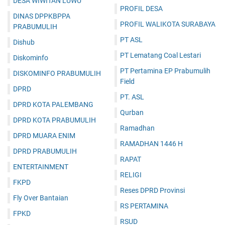
DESA WIWITAN LUWU
PROFIL DESA
DINAS DPPKBPPA
PROFIL WALIKOTA SURABAYA
PRABUMULIH
PT ASL
Dishub
PT Lematang Coal Lestari
Diskominfo
PT Pertamina EP Prabumulih
DISKOMINFO PRABUMULIH
Field
DPRD
PT. ASL
DPRD KOTA PALEMBANG
Qurban
DPRD KOTA PRABUMULIH
Ramadhan
DPRD MUARA ENIM
RAMADHAN 1446 H
DPRD PRABUMULIH
RAPAT
ENTERTAINMENT
RELIGI
FKPD
Reses DPRD Provinsi
Fly Over Bantaian
RS PERTAMINA
FPKD
RSUD